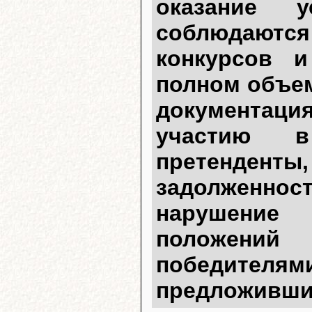
оказание 
соблюдают
конкурсов 
полном объем
документаци
участию в
претендент
задолженно
нарушение 
положений
победителям
предложивши