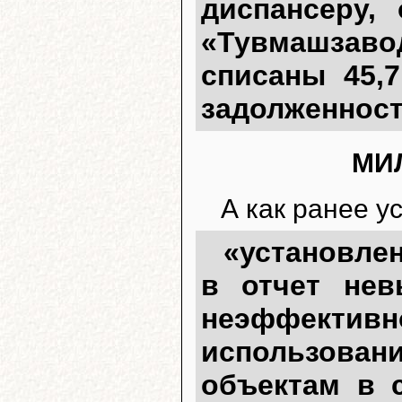
диспансеру,
«Тувмашзаво
списаны 45,
задолженност
МИ
А как ранее у
«установле
в отчет нев
неэффект
использован
объектам в с