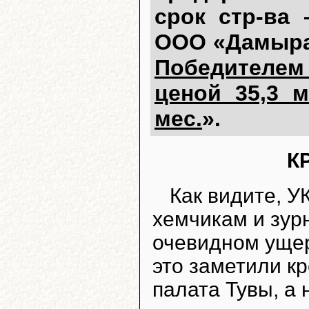
срок стр-ва
ООО «Дамырак»
Победителем
ценой 35,3 м
мес.
».
К
Как видите, 
хемчикам и зур
очевидном ущер
это заметили к
палата Тувы, а 