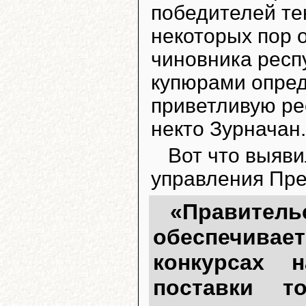
победителей те
некоторых пор 
чиновника респ
купюрами опред
приветливую рес
некто Зурначан.
Вот что выяв
управления Пре
«Правите
обеспечив
конкурсах 
поставки т