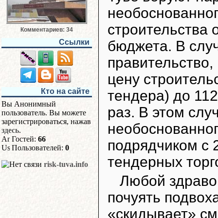
необоснованног
строительства 
Комментариев: 34
бюджета. В слу
Ссылки
правительство,
цену строительс
Кто на сайте
тендера) до 112,
Вы Анонимный
раз. В этом слу
пользователь. Вы можете
зарегистрироваться, нажав
необоснованног
здесь
.
Гостей:
66
подрядчиком с 2
Пользователей:
0
тендерных торго
risk-tuva.info
Любой здраво
почуять подвоха
«скидывает» сме