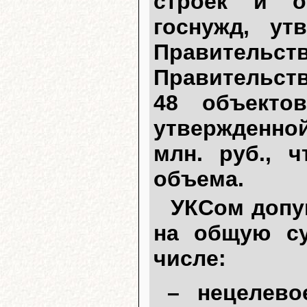
строек и о
госнужд, ут
Правительст
Правительст
48 объекто
утвержденной
млн. руб., 
объема.
УКСом допу
на общую су
числе:
– нецелево