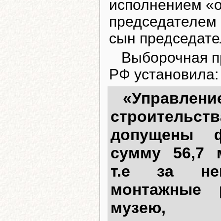
исполнением «от
председателем 
сын председате
Выборочная п
РФ установила:
«Управл
строитель
допущены 
сумму 56,7 м
т.е за нев
монтажные 
музею, п