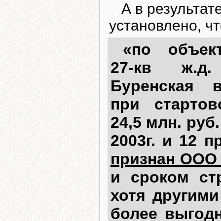
А в результа
установлено, чт
«по объек
27-кв ж.д
Буренская 
при старто
24,5 млн. руб
2003г. и 12 
признан ООО 
и сроком стр
хотя другими
более выгод