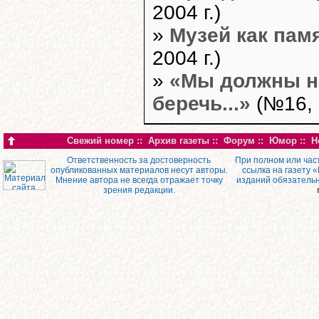
2004 г.)
»
Музей как пам
2004 г.)
»
«Мы должны на
беречь...»
(№16, 
Свежий номер
::
Архив газеты
::
Форум
::
Юмор
::
Н
Ответственность за достоверность
При полном или час
опубликованных материалов несут авторы.
ссылка на газету 
Мнение автора не всегда отражает точку
изданий обязатель
зрения редакции.