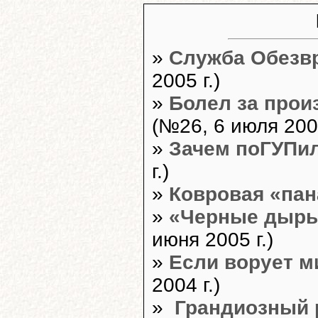
»
Служба Обезв
2005 г.)
»
Болел за прои
(№26, 6 июля 2005
»
Зачем поГУПи
г.)
»
Ковровая «па
»
«Черные дыры
июня 2005 г.)
»
Если ворует м
2004 г.)
»
Грандиозный 