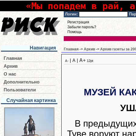
«Мы попадем в рай, а
Логин:
Пар
Регистрация
Забыли пароль?
Помощь
Навигация
Главная
->
Архив
->
Архив газеты за 20
Главная
A+
|
A
|
A-
12pt
Архив
О нас
Дополнительно
МУЗЕЙ КА
Пользователи
Случайная картинка
УШ
В предыдущих 
Туве воруют на