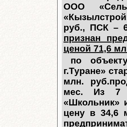
ООО «Сель
«Кызылстрой
руб., ПСК – 
признан пре
ценой 71,6 мл
по объект
г.Туране» ста
млн. руб.пр
мес. Из 7 
«Школьник» 
цену в 34,6 
предпринимат