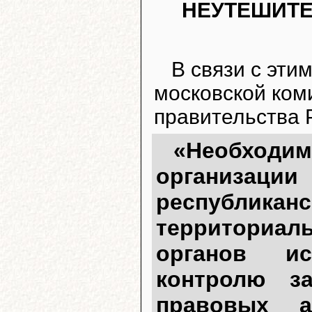
НЕУТЕШИТ
В связи с эт
московской ком
правительства 
«Необходим
организации
республик
территориал
органов и
контролю з
правовых а