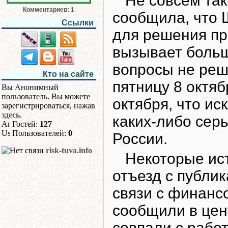
Не совсем так
Комментариев: 1
сообщила, что 
Ссылки
для решения пр
вызывает больш
вопросы не реша
Кто на сайте
пятницу 8 октяб
Вы Анонимный
пользователь. Вы можете
октября, что и
зарегистрироваться, нажав
здесь
.
каких-либо сер
Гостей:
127
Пользователей:
0
России.
risk-tuva.info
Некоторые ис
отъезд с публик
связи с финанс
сообщили в це
совпали с рабо