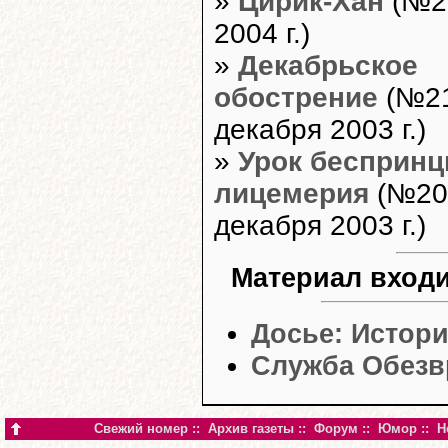
»
Цирик-Хан
(№29
2004 г.)
»
Декабрьское
обострение
(№21
декабря 2003 г.)
»
Урок беспринц
лицемерия
(№20
декабря 2003 г.)
Материал входи
Досье: Истор
Служба Обезв
Свежий номер
::
Архив газеты
::
Форум
::
Юмор
::
Н