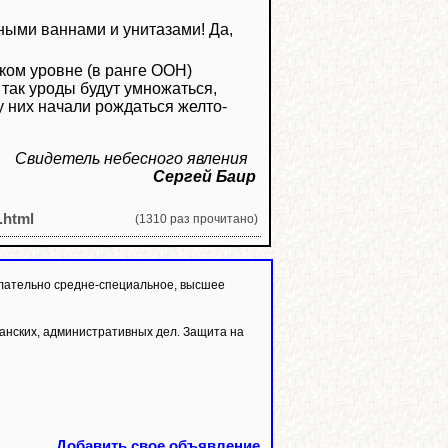
нными ваннами и унитазами! Да,
ком уровне (в ранге ООН)
 так уроды будут умножаться,
у них начали рождаться желто-
Свидетель небесного явления
Сергей Баир
0.html
(1310 раз прочитано)
лательно средне-специальное, высшее
анских, административных дел. Защита на
Добавить свое объявление