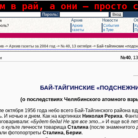
м в рай, а они – просто 
Пароль:
Архив
Новости
О
я
роль?
Архив
События
К
газеты
в Туве
П
ив
->
Архив газеты за 2004 год
->
№ 40, 13 октября
-> Бай-тайгинские «подс
№40
, 1
pt
И
БАЙ-ТАЙГИНСКИЕ «ПОДСНЕЖН
(о последствиях Челябинского атомного взры
ле октября 1956 года небо всего Бай-Тайгинского района вд
. И ночью и днем. Как на картинках
Николая Рериха
. Фант
оговаривали:
«Будет беда! Не зря все это...»
И еще всё лет
 о культе личности товарища
Сталина
(после знаменитого 
али фотопортреты
Сталина, Берии
.