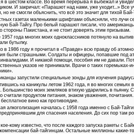
 я в шестом классе. Во время перерыва я выбежал и увид
иком. И закричал: «Парашют над нами, уже уходит...» Все 
 но не смогли объяснить, что всё это значит для тихой Бай-
стных газетах маленькими шрифтами объясняли, что лучи с
ную Бай-Тайгу. Про белый парашют писали, что американц
о стороны Пакистана, и не стоит доверять этим призывам.
е 1957 года многих моих одноклассников потянуло на выпи
кали бутылку.
ко в 1986 году я прочитал в «Правде» всю правду об атомно
ия были страшными. Солдаты и офицеры, попавшие под ат
 инвалидами. И никакой помощи, пособия им не давали. Пот
ственных указов не принимали. Врачи о таких горемыках-и
ики».
иканцы запустили специальные зонды для изучения радиус
тившись на каникулы летом 1962 года, я во многих семьях в
х. Большинство моих земляков втихую ударились в пьянку. 
о считали продуктом питания, знаком уважения, почитания.
 бесплатное вино как противоядие.
ая алкоголизация началась с 1958 года именно с Бай-Тайг
 предпринявшим для спасения населения. До сих пор там р
 кое-кому известно, что после каждого запуска ракеты с Б
 компенсации бай-тайгинцам. Остальные миллионы какие-т