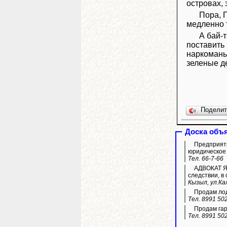
островах, 
Пора, 
медленно 
А бай-
поставить
наркоманы 
зеленые д
Подели
Доска объ
Предприяти
юридическое
Тел. 66-7-66
АДВОКАТ Яз
следствии, в 
Кызыл, ул.Кал
Продам лод
Тел. 8991 50
Продам гар
Тел. 8991 50