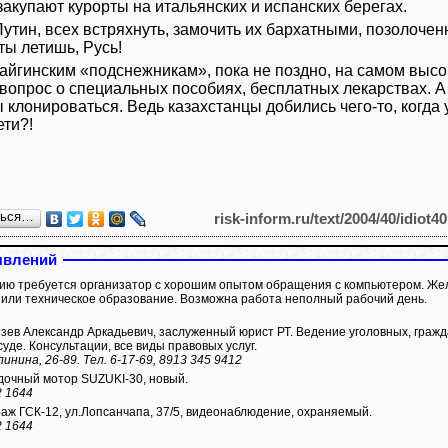
закупают курорты на итальянских и испанских берегах.
Путин, всех встряхнуть, замочить их бархатными, позолоче
ты летишь, Русь!
тайгинским «подснежникам», пока не поздно, на самом высо
 вопрос о специальных пособиях, бесплатных лекарствах. А
клонироваться. Ведь казахстанцы добились чего-то, когда 
ети?!
ться…
risk-inform.ru/text/2004/40/idiot4
явлений
ю требуется организатор с хорошим опытом обращения с компьютером. Же
 или техническое образование. Возможна работа неполный рабочий день.
ев Александр Аркадьевич, заслуженный юрист РТ. Ведение уголовных, гражд
суде. Консультации, все виды правовых услуг.
инина, 26-89. Тел. 6-17-69, 8913 345 9412
очный мотор SUZUKI-30, новый.
2 1644
аж ГСК-12, ул.Лопсанчапа, 37/5, видеонаблюдение, охраняемый.
2 1644