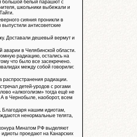
ел большой белый парашют с
учителя, школьники выбежали и
Тайги.
еверного сияния проникли в
ы выпустили антисоветские
вку. Доставали дешевый вермут и
й аварии в Челябинской области.
омную радиацию, остались на
ому что было все засекречено.
нвалидах между собой говорили:
а распространения радиации.
стречал детей-уродов с рогами
Слово «алкоголизм» тогда ещё не
 А в Чернобыле, наоборот, всем
и. Благодаря нашим идиотам,
ождаются ненормальные телята,
айконура Минатом РФ выделяют
о идиоты проедают на Канарских