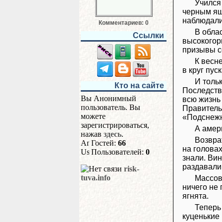
Учился
черным ящ
наблюдали,
Комментариев: 0
В обла
Ссылки
высокогор
призывы с
К весн
в круг пус
И толь
Кто на сайте
Последств
Вы Анонимный
всю жизнь
пользователь. Вы
Правитель
можете
«Подснежн
зарегистрироваться,
А амер
нажав
здесь
.
Возвра
Гостей:
66
на голова
Пользователей:
0
знали. Вин
раздавали
risk-
tuva.info
Массов
ничего не
ягнята.
Теперь
куценькие