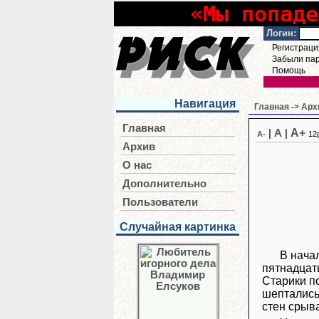
«Мы попаде
Логин:
Регистраци
Забыли па
Помощь
Навигация
Главная
->
Арх
Главная
A+
|
A
|
A-
12
Архив
О нас
Дополнительно
Пользователи
Случайная картинка
В нача
пятнадцать
Старики п
шептались
стен срыв