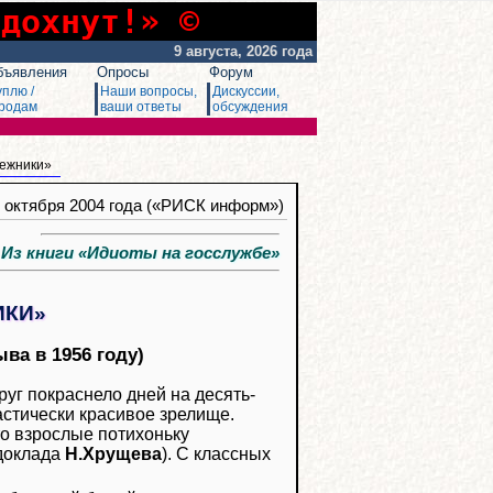
сдохнут!» ©
9 августа, 2026 года
бъявления
Опросы
Форум
уплю /
Наши вопросы,
Дискуссии,
родам
ваши ответы
обсуждения
нежники»
3 октября 2004 года («РИСК информ»)
з книги «Идиоты на госслужбе»
ИКИ»
ва в 1956 году)
руг покраснело дней на десять-
астически красивое зрелище.
о взрослые потихоньку
доклада
Н.Хрущева
). С классных