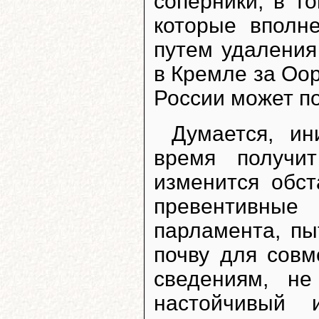
соперники, в т
которые вполне
путем удаления
в Кремле за Оор
России может по
Думается, и
время получи
изменится обст
превентивны
парламента, пы
почву для совм
сведениям, н
настойчивый 