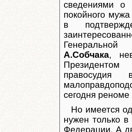
сведениями о 
покойного мужа
в подтверж
заинтересован
Генеральной
А.Собчака
, не
Президенто
правосудия
малоправдопод
сегодня реноме
Но имеется о
нужен только в
Федерации. А дв