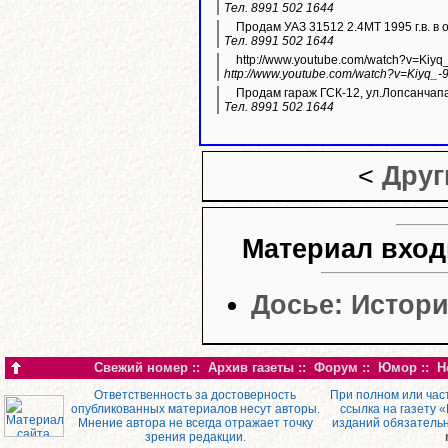
Тел. 8991 502 1644
Продам УАЗ 31512 2.4МТ 1995 г.в. в 
Тел. 8991 502 1644
http://www.youtube.com/watch?v=Kiyq
http://www.youtube.com/watch?v=Kiyq_-
Продам гараж ГСК-12, ул.Лопсанчапа
Тел. 8991 502 1644
<
Друг
Материал вход
Досье: Истор
Свежий номер
::
Архив газеты
::
Форум
::
Юмор
::
Н
Ответственность за достоверность
При полном или час
опубликованных материалов несут авторы.
ссылка на газету 
Мнение автора не всегда отражает точку
изданий обязатель
зрения редакции.