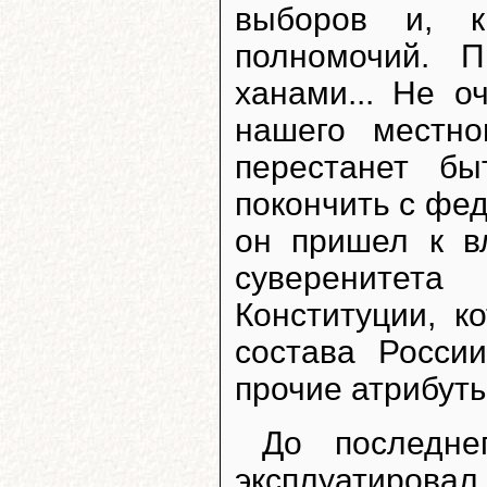
выборов и, к
полномочий. 
ханами... Не о
нашего местно
перестанет б
покончить с фед
он пришел к в
суверенитет
Конституции, к
состава Росси
прочие атрибут
До последне
эксплуатиро