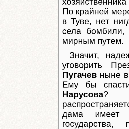
хозяйственника 
По крайней мере
в Туве, нет ни
села бомбили,
мирным путем.
Значит, наде
уговорить Пр
Пугачев
ныне в 
Ему бы спаст
Нарусова
? П
распространяет
дама имеет 
государства, 