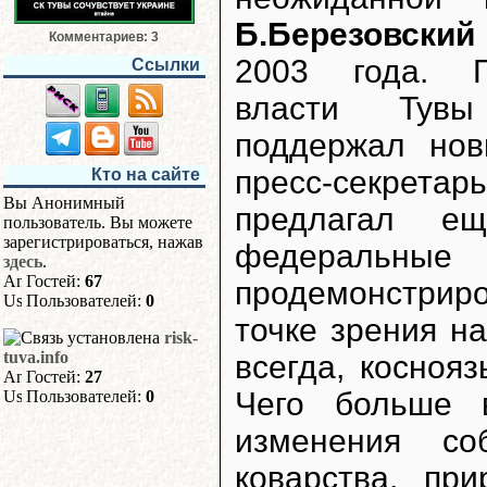
Б.Березовский
Комментариев: 3
2003 года. Г
Ссылки
власти Ту
поддержал нов
пресс-секрета
Кто на сайте
Вы Анонимный
предлагал е
пользователь. Вы можете
зарегистрироваться, нажав
федеральны
здесь
.
Гостей:
67
продемонстриро
Пользователей:
0
точке зрения на
risk-
tuva.info
всегда, косноя
Гостей:
27
Чего больше 
Пользователей:
0
изменения соб
коварства, пр