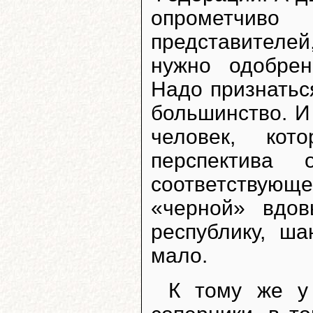
опрометчив
представителей
нужно одобрен
Надо признатьс
большинство. И
человек, кот
перспектива
соответствую
«черной» вдо
республику, ш
мало.
К тому же у