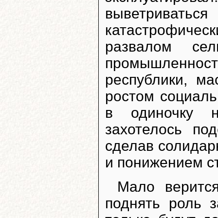
выветрива
катастрофическ
развалом сел
промышленност
республики, м
ростом социаль
в одиночку н
захотелось по
сделав солидар
и понижением ст
Мало веритс
поднять роль з