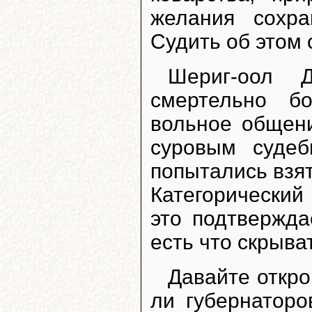
желания сохра
Судить об этом 
Шериг-оол 
смертельно б
вольное общени
суровым суде
попытались взят
Категорический
это подтвержда
есть что скрыва
Давайте откро
ли губернатор