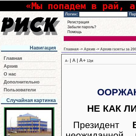
«Мы попадем в рай, а
Логин:
Пар
Регистрация
Забыли пароль?
Помощь
Навигация
Главная
->
Архив
->
Архив газеты за 20
Главная
A+
|
A
|
A-
12pt
Архив
О нас
Дополнительно
ООРЖАК
Пользователи
Случайная картинка
НЕ КАК Л
Президент
неожиданной 