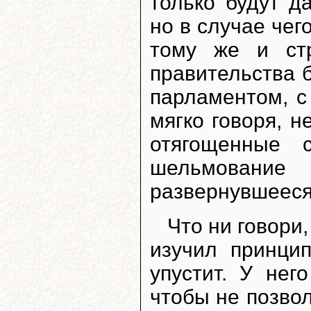
только будут д
но в случае чег
тому же и стр
правительства 
парламентом, с
мягко говоря, н
отягощенные 
шельмование
развернувшееся 
Что ни говори
изучил принци
упустит. У нег
чтобы не позвол