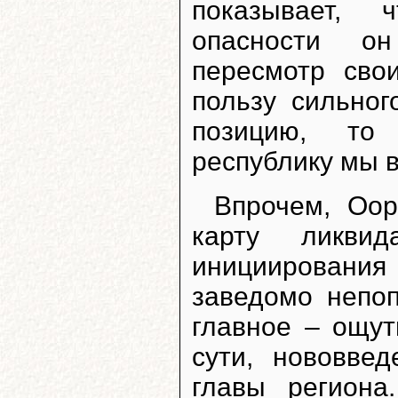
показывает, 
опасности о
пересмотр сво
пользу сильно
позицию, то 
республику мы в
Впрочем, Оор
карту ликви
инициировани
заведомо непо
главное – ощут
сути, нововве
главы региона