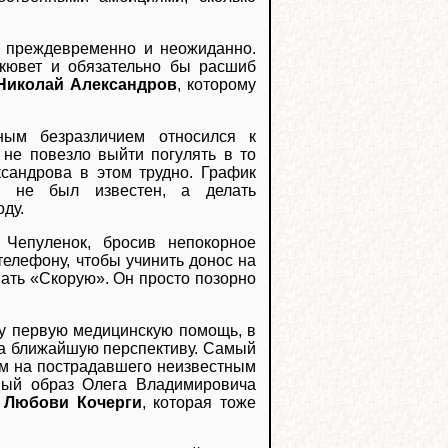
сь преждевременно и неожиданно.
 кювет и обязательно бы расшиб
Николай Александров
, которому
ым безразличием относился к
 не повезло выйти погулять в то
ксандрова в этом трудно. График
у не был известен, а делать
ду.
Чепуленок, бросив непокорное
телефону, чтобы учинить донос на
вать «Скорую». Он просто позорно
у первую медицинскую помощь, в
на ближайшую перспективу. Самый
ом на пострадавшего неизвестным
нный образ Олега Владимировича
ы
Любови Кочерги
, которая тоже