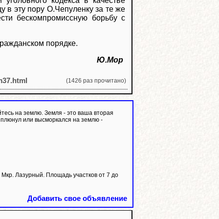
 уголовного кодекса в качестве
у в эту пору О.Чепуленку за те же
ести бескомпромиссную борьбу с
ражданском порядке.
Ю.Мор
m37.html
(1426 раз прочитано)
тесь на землю. Земля - это ваша вторая
й плюнул или высморкался на землю -
р. Лазурный. Площадь участков от 7 до
Добавить свое объявление