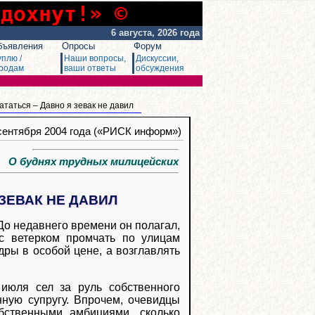
сдохнут!» ©
6 августа, 2026 года
бъявления
Опросы
Форум
уплю /
Наши вопросы,
Дискуссии,
родам
ваши ответы
обсуждения
кататься – Давно я зевак не давил
 сентября 2004 года («РИСК информ»)
О буднях трудных милицейских
 ЗЕВАК НЕ ДАВИЛ
До недавнего времени он полагал,
с ветерком промчать по улицам
дры в особой цене, а возглавлять
июля сел за руль собственного
нную супругу. Впрочем, очевидцы
бственными амбициями, сколько