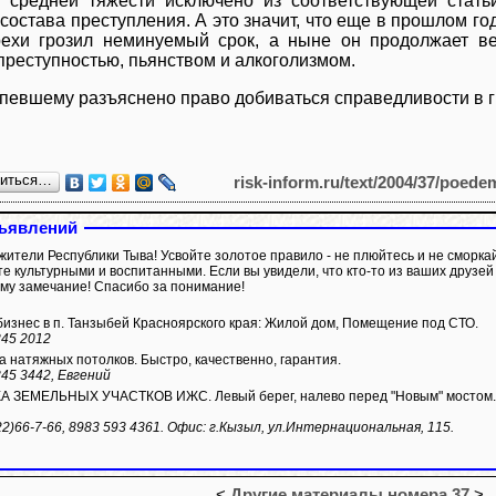
 средней тяжести исключено из соответствующей статьи
состава преступления. А это значит, что еще в прошлом год
ехи грозил неминуемый срок, а ныне он продолжает в
преступностью, пьянством и алкоголизмом.
певшему разъяснено право добиваться справедливости в г
литься…
risk-inform.ru/text/2004/37/poede
ъявлений
жители Республики Тыва! Усвойте золотое правило - не плюйтесь и не сморкай
те культурными и воспитанными. Если вы увидели, что кто-то из ваших друзе
му замечание! Спасибо за понимание!
изнес в п. Танзыбей Красноярского края: Жилой дом, Помещение под СТО.
345 2012
а натяжных потолков. Быстро, качественно, гарантия.
345 3442, Евгений
ЗЕМЕЛЬНЫХ УЧАСТКОВ ИЖС. Левый берег, налево перед "Новым" мостом. Мк
22)66-7-66, 8983 593 4361. Офис: г.Кызыл, ул.Интернациональная, 115.
<
Другие материалы номера 37
>