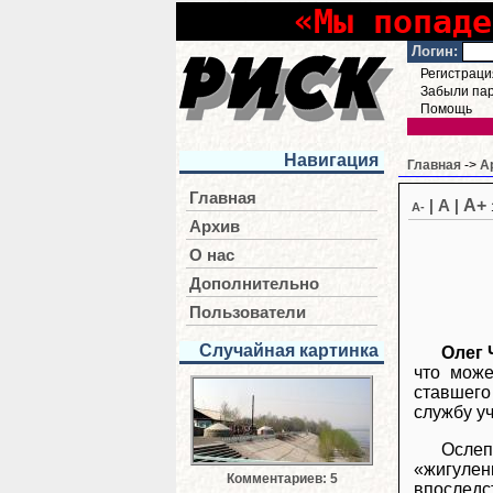
«Мы попаде
Логин:
Регистраци
Забыли па
Помощь
Навигация
Главная
->
А
Главная
A+
|
A
|
A-
Архив
О нас
Дополнительно
Пользователи
Случайная картинка
Олег 
что мож
ставшего
службу у
Ослеп
«жигулен
Комментариев: 5
впоследс