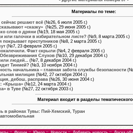
Материалы по теме:
 сейчас решают всё
(№26, 6 июля 2005 г.)
сказывают «сказку»
(№25, 29 июня 2005 г.)
ко слов о дряни
(№19, 18 мая 2005 г.)
 или галочки в избирательном листе?
(№9, 8 марта 2005 г.)
 покрывает преступников
(№8, 2 марта 2005 г.)
шут
(№7, 23 февраля 2005 г.)
окалечили. Факт скрыли
(№4, 2 февраля 2005 г.)
Обезвреживания Слухов
(№10, 29 декабря 2004 г.)
или людей...
(№7, 8 декабря 2004 г.)
сидит Тинмей?
(№3, 10 ноября 2004 г.)
ность начальника – главная забота службы безопасности
(№2
альная милиция
(№42, 27 октября 2004 г.)
ция, дебош, расправа
(№26, 30 июня 2004 г.)
: «Крыша»
(№12, 24 марта 2004 г.)
ка» в Туве
(№27, 22 октября 2003 г.)
Материал входит в разделы тематического
ь в районах Тувы: Пий-Хемский, Туран
 автомобильная
зеты
::
Форум
::
Юмор
::
Новости
::
Добавить новость
::
Доска об