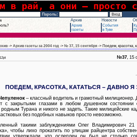
м в рай, а они – просто 
Пароль:
Архив
Новости
О
я
роль?
Архив
События
К
газеты
в Туве
П
рхив
->
Архив газеты за 2004 год
->
№ 37, 15 сентября
-> Поедем, красотка, 
№37
, 15
12pt
ПОЕДЕМ, КРАСОТКА, КАТАТЬСЯ – ДАВНО Я
Чепуленок
– классный водитель и грамотный милиционер. 
ет с закрытыми глазами в любом душевном состоянии 
 родным Турана и никого не задеть. Такие милицейские ка
частковых без подобных навыков просто невозможно.
ленный такими заблуждениями Олег Владимирович 21 
ка», чтобы лихо прокатить по улицам райцентра собстве
твии утверждали, что ослеплен он был не столько со