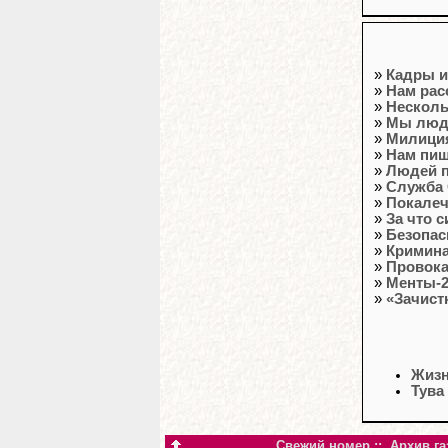
»
Кадры и
»
Нам рас
»
Несколь
»
Мы люди
»
Милиция
»
Нам пи
»
Людей п
»
Служба 
»
Покалеч
»
За что 
»
Безопас
»
Кримин
»
Провока
»
Менты-2
»
«Зачист
Жизн
Тува
Свежий номер
::
Архив га