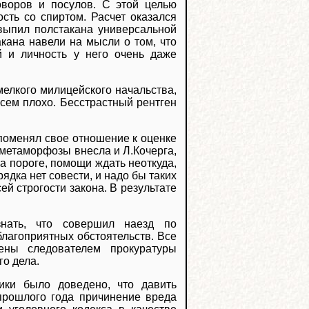
воров и посулов. С этой целью
сть со спиртом. Расчет оказался
выпил полстакана универсальной
кана навели на мысли о том, что
й и личность у него очень даже
мелкого милицейского начальства,
сем плохо. Бесстрастный рентген
поменял свое отношение к оценке
 метаморфозы внесла и Л.Кочерга,
а пороге, помощи ждать неоткуда,
дка нет совести, и надо бы таких
й строгости закона. В результате
нать, что совершил наезд по
лагоприятных обстоятельств. Все
ены следователем прокуратуры
го дела.
ики было доведено, что давить
прошлого года причинение вреда