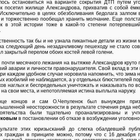
ось остановиться на варианте сокрытия ДТП путем уго
к посетил жилище Александрова, прихватив с собой ёмко
Исключительно в целях обезболивания бедолага залпом 
 и торжественно пообещал хранить молчание. Еще полста
к в этой истории тоже в какой-то степени потерпевши
.
твенность так бы и не узнала пикантные детали из жизни 
на следующий день незадачливому пешеходу не стало сов
л закрытый перелом обоих костей левой голени.
 почти месячного лежания на вытяжке Александров круто 
вий аварии и личности правонарушителя. Свой вклад в эти
при каждом удобном случае норовила напомнить, что зима н
 изобилий не наблюдается, а у отдельных блюстителей поря
ов наглых и беспредельных уничтожать и наказывать по все
о на свои места, и непотопляемая истина выплыла наружу.
нце концов и сам О.Чепуленок был вынужден приз
ышленной неосторожности в результате стечения ряда неб
тоятельства были тщательно проанализированы и учт
уковым
в постановлении об отказе в возбуждении уголовно
ультате этих юризысканий до слегка обалдевшей публ
х граждан в принципе можно, потому что с 16 декабря 