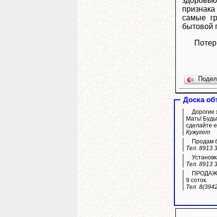
здоровью
признака 
самые гр
бытовой 
Потер
Поде
Доска об
Дорогие 
Мать! Будь
сделайте е
Кужугет
Продам б
Тел. 8913 
Установк
Тел. 8913 
ПРОДАЖА 
9 соток.
Тел. 8(394