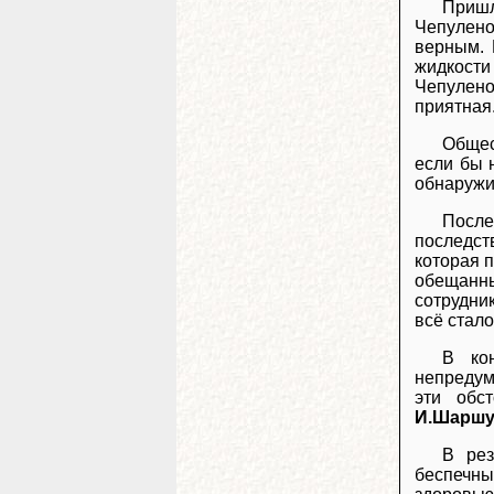
Пришл
Чепулено
верным. 
жидкости
Чепулено
приятная
Общес
если бы 
обнаружи
После
последст
которая 
обещанных
сотрудник
всё стал
В ко
непредум
эти обс
И.Шарш
В рез
беспечны