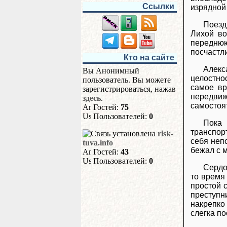
Ссылки
изрядной 
Поезд
Лихой во
переднюю
посчастл
Кто на сайте
Алек
Вы Анонимный
целостно
пользователь. Вы можете
самое вр
зарегистрироваться, нажав
передви
здесь
.
самостоя
Гостей:
75
Пользователей:
0
Пока 
транспор
risk-
себя неп
tuva.info
бежал с м
Гостей:
43
Пользователей:
0
Сердо
то время
простой 
преступн
накрепко
слегка по