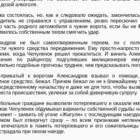
дозой алкоголя.
ка состоялась, но, как и следовало ожидать, закончила
дитель не справился с управлением, резво перескочил
 часть родного автомобиля о чужие ворота, если бы не
ивилось собственным телом смягчить удар.
сандров не был самоотверженным героем, он с полн
сти чужого средства передвижения. Ему просто-напросто
емя, когда Чепуленок решил прокатиться. И винить Але
жения по райцентру подгулявших милиционеров ем
тельно подобные прогнозы труднее, чем предсказывать пого
прижатый к воротам Александров взывал о помощи, 
тное средство, бежал. Причем бежал он не к ближайшему 
осредственному начальству и даже не для того, чтобы выз
еста происшествия, увлекая за собой доверчивую супругу.
больные граждане вызволили потерпевшего и оказали ем
 как Чепуленок обдумывал варианты собственной судьбы 
сюжет – заявить об угоне «Жигуля» с последующим наезд
иком был отвергнут сразу – по всем признакам нетле
 впечатался в память потерпевшего и его сожительниц
страдала при лихом наезде.