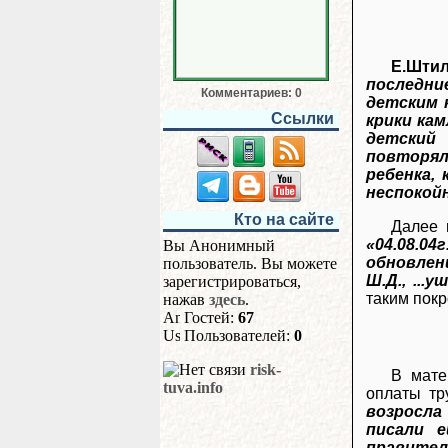
Е.Шти
последни
Комментариев: 0
детским 
Ссылки
крики ка
детский
повторял
ребенка,
неспокойн
Кто на сайте
Далее 
«04.08.04
Вы Анонимный
обновлен
пользователь. Вы можете
Ш.Д., ...
зарегистрироваться,
таким покр
нажав
здесь
.
Гостей:
67
Пользователей:
0
risk-
В мат
tuva.info
оплаты тр
возросла 
писали е
правите