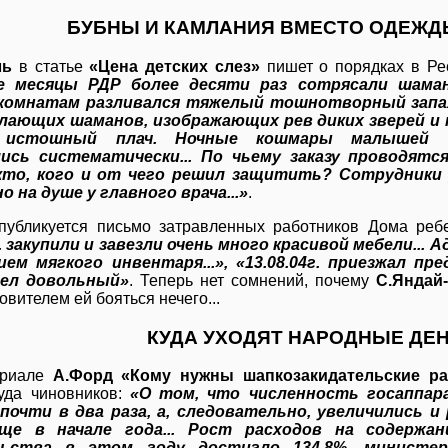
БУБНЫ И КАМЛАНИЯ ВМЕСТО ОДЕЖД
ль
в статье
«Цена детских слез»
пишет о порядках в Ре
е месяцы РДР более десяти раз сотрясали шаман
комнатам разливался тяжелый тошнотворный запа
млающих шаманов, изображающих рев диких зверей и
 истошный плач. Ночные кошмары малышей п
ись систематически... По чьему заказу проводят
 кто, кого и от чего решил защитить? Сотрудники 
о на душе у главного врача...»
.
публикуется письмо затравленных работников Дома ребе
г. закупили и завезли очень много красивой мебели...
ием мягкого инвентаря...», «13.08.04г. приезжал п
ушел довольный»
. Теперь нет сомнений, почему
С.Яндай
овителем ей бояться нечего...
КУДА УХОДЯТ НАРОДНЫЕ ДЕ
ериале
А.Форд «Кому нужны шапкозакидательские ра
уда чиновников:
«О том, что численность госаппара
почти в два раза, а, следовательно, увеличились и р
ще в начале года... Рост расходов на содержан
льства в этом году достигло 134,8%, министер