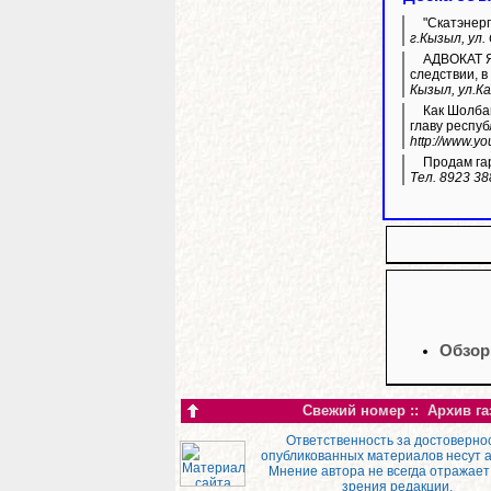
"Скатэнерг
г.Кызыл, ул.
АДВОКАТ Яз
следствии, в
Кызыл, ул.Ка
Как Шолбан Кара-оол пока
главу респуб
http://www.
Продам гар
Тел. 8923 38
Обзор
Свежий номер
::
Архив га
Ответственность за достоверно
опубликованных материалов несут 
Мнение автора не всегда отражает
зрения редакции.