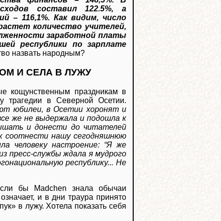
ходов составил 122.5%, а
й – 116,1%. Как видим, число
растет количество учителей,
долженности заработной платы
шей республики по зарплате
ство назвать народным?
М И СЕЛА В ЛУЖУ
ые кощунственным праздникам в
у трагедии в Северной Осетии.
уют юбилеи, в Осетии хоронят и
се же не выдержала и подошла к
лышать и донести до читателей
ак соотнести нашу сегодняшнюю
ла человеку настроение: “Я же
 из пресс-службы ждала я мудрого
гонациональную республику... Не
если бы Madchen знала обычаи
означает, и в дни траура принято
ук» в лужу. Хотела показать себя