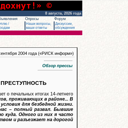
сдохнут!» ©
8 августа, 2026 года
бъявления
Опросы
Форум
уплю /
Наши вопросы,
Дискуссии,
родам
ваши ответы
обсуждения
 сентября 2004 года («РИСК информ»)
Обзор прессы
Т ПРЕСТУПНОСТЬ
ет о печальных итогах 14-летнего
в, проживающих в районе... В
 условия для безбедной жизни.
йчас – полный развал. Бывшие
о куда. Одного из них я часто
твом и разъезжает на дорогой