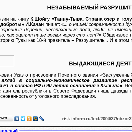
НЕЗАБЫВАЕМЫЙ РАЗРУШИТ
нзии на книгу
К.Шойгу «Танну-Тыва. Страна озер и гол
 доброты» И.Качан
пишет:
«... о нашей современности К
азоренные деревни, невспаханные поля, люди, не имеющ
сно, как оценят наше время через сто лет?»
Общеизвестн
торию Тувы как 18-й правитель – Разрушитель... И в этом 
ВЫДАЮЩИЕСЯ ДЕЯТ
кован Указ о присвоении Почетного звания «Заслуженны
вклад в социально-экономическое развитие рес
 РТ в состав РФ и 90-летия основания г.Кызыла»
. Не
ставитель республики в Совете Федерации лишь дважды п
сновенность от уголовного преследования.
ться…
risk-inform.ru/text/2004/37/obzor3
явлений