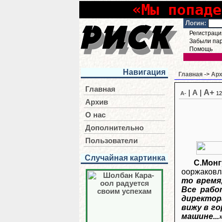
«Мы попаде
Логин:
Регистраци
Забыли па
Помощь
Навигация
Главная
->
Ар
Главная
A+
|
A
|
A-
12
Архив
О нас
Дополнительно
Пользователи
Случайная картинка
С.Мон
ооржаковл
то время,
Все рабо
директора
вижу в г
машине...