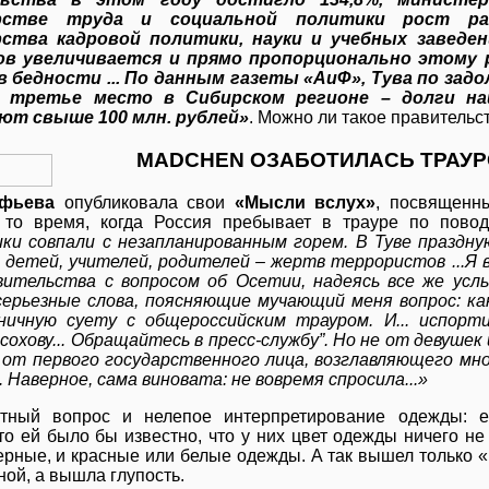
рстве труда и социальной политики рост рас
ства кадровой политики, науки и учебных заведени
ов увеличивается и прямо пропорционально этому 
в бедности ... По данным газеты «АиФ», Тува по за
 третье место в Сибирском регионе – долги на
ют свыше 100 млн. рублей»
. Можно ли такое правитель
MADCHEN ОЗАБОТИЛАСЬ ТРАУРО
уфьева
опубликовала свои
«Мысли вслух»
, посвященн
то время, когда Россия пребывает в трауре по повод
ники совпали с незапланированным горем. В Туве праздн
детей, учителей, родителей – жертв террористов ...Я в
вительства с вопросом об Осетии, надеясь все же ус
серьезные слова, поясняющие мучающий меня вопрос: к
ничную суету с общероссийским трауром. И... испорти
сохову... Обращайтесь в пресс-службу”. Но не от девушек
 от первого государственного лица, возглавляющего мно
 Наверное, сама виновата: не вовремя спросила...»
тный вопрос и нелепое интерпретирование одежды: 
то ей было бы известно, что у них цвет одежды ничего не 
ерные, и красные или белые одежды. А так вышел только «п
ой, а вышла глупость.