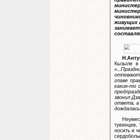
министе
министер
чиновник
живущих 
занимает
составля
Н.Ант
Кызыле в 
«...Празд
отпевают 
главе пра
какие-то 
предпразд
звонил Дза
ответа, а
дождалась.
Неумес
тувинцев, 
носить и ч
сердобольн