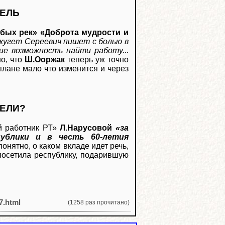
ЕЛЬ
убых рек» «Доброта мудрости и
ужугет Сереевич пишет с болью в
ие возможность найти работу...
о, что
Ш.Ооржак
теперь уж точно
плане мало что изменится и через
ЕЛИ?
й работник РТ»
Л.Нарусовой
«за
публики и в честь 60-летия
понятно, о каком вкладе идет речь,
осетила республику, подарившую
7.html
(1258 раз прочитано)