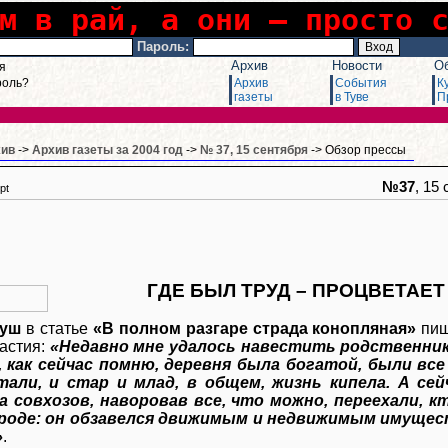
м в рай, а они – просто 
Пароль:
Архив
Новости
О
я
роль?
Архив
События
К
газеты
в Туве
П
хив
->
Архив газеты за 2004 год
->
№ 37, 15 сентября
-> Обзор прессы
№37
, 15
pt
ГДЕ БЫЛ ТРУД – ПРОЦВЕТАЕ
гуш
в статье
«В полном разгаре страда конопляная»
пиш
астия:
«Недавно мне удалось навестить родственнико
 как сейчас помню, деревня была богатой, были все
тали, и стар и млад, в общем, жизнь кипела. А се
 совхозов, наворовав все, что можно, переехали, кт
ороде: он обзавелся движимым и недвижимым имущес
»
.