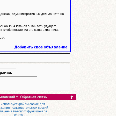
анских, административных дел. Защита на
нг-клубе покалечил его сына-охранника.
нко.
Добавить свое объявление
рхива:
ъявлений
::
Обратная связь
 использует файлы cookie для
жания пользовательских сессий
спечения базового функционала
сайта.