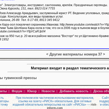
о". Электротовары, инструмент, сантехника, крепёж. Праздничные гирлянды.
 Оюна Курседи, 151, тел. 8923 014 7755
ев Александр Аркадьевич, заслуженный юрист РТ. Ведение уголовных, гражд
 суде. Консультации, все виды правовых услуг.
линина, 26-89. Тел. 6-17-69, 8913 345 9412
лечил охранника Иванова: http://www.youtube.com/watch?v=YfgVCaRJp04 Иванов обвиняет будущего
лики Тыва Шолбана Кара-оола в том, что он в 2006 году в пьяном виде в боули
youtube.com/watch?v=YfgVCaRJp04
аж за 950 тыс.р. 20 кв.м в районе магазина "Восторг" по ул.Щетинкино-Кравче
8 1952
<
Другие материалы номера 37
>
Материал входит в раздел тематического а
ы тувинской прессы
зеты
::
Форум
::
Юмор
::
Новости
::
Добавить новость
::
Доска об
сть
При полном или частичном использовании материалов,
Сайт
авторы.
ссылка на газету «РИСК» обязательна. Для сетевых
поддер
 точку
изданий обязательна гиперссылка на сайт «РИСКа» —
risk-
и обе
inform.com