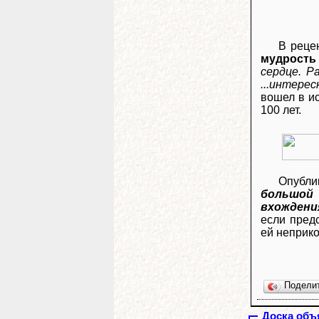
В реце
мудрость
сердце. Р
...интере
вошел в ис
100 лет.
Опубли
большой 
вхождения
если пред
ей неприко
Подели
Доска объ