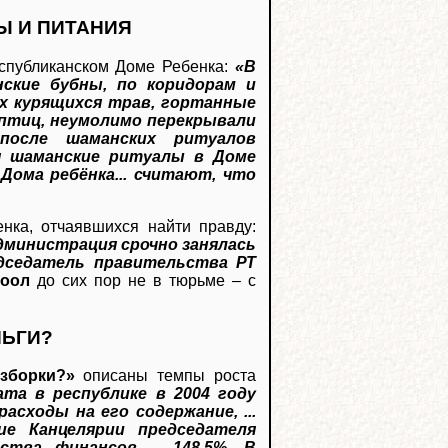
Ы И ПИТАНИЯ
спубликанском Доме Ребенка:
«В
ские бубны, по коридорам и
х курящихся трав, гортанные
 птиц, неумолимо перекрывали
осле шаманских ритуалов
ся шаманские ритуалы в Доме
Дома ребёнка... считают, что
нка, отчаявшихся найти правду:
 Администрация срочно занялась
редседатель правительства РТ
-оол
до сих пор не в тюрьме – с
НЬГИ?
зборки?»
описаны темпы роста
та в республике в 2004 году
асходы на его содержание, ...
ие Канцелярии председателя
ства финансов – 148,5%. В