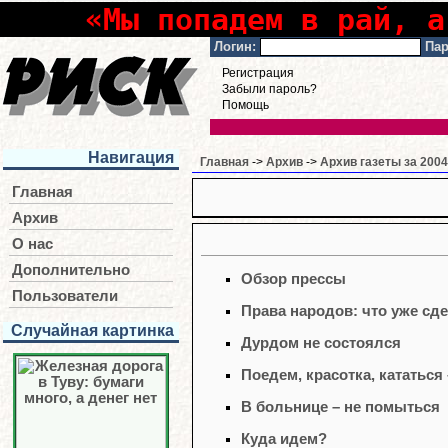
«Мы попадем в рай, а
Логин:
Пар
Регистрация
Забыли пароль?
Помощь
Навигация
Главная
->
Архив
->
Архив газеты за 2004
Главная
Архив
О нас
Дополнительно
Обзор прессы
Пользователи
Права народов: что уже сд
Случайная картинка
Дурдом не состоялся
Поедем, красотка, кататься
В больнице – не помыться
Куда идем?