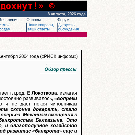
сдохнут!» ©
8 августа, 2026 года
бъявления
Опросы
Форум
уплю /
Наши вопросы,
Дискуссии,
родам
ваши ответы
обсуждения
 сентября 2004 года («РИСК информ»)
Обзор прессы
угает гл.ред.
Е.Локоткова
, излагая
 постоянно развивалось,
«вопреки
о и не дает покоя чиновникам
ета склонна доверять, стало
 всерьез. Механизм смещения с
 банкротства Балгазына. Это
т, и благополучное хозяйство
под развитие «банкрота» еще и