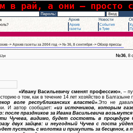
м в рай, а они – просто 
Пароль:
Архив
Новости
О
я
роль?
Архив
События
К
газеты
в Туве
П
рхив
->
Архив газеты за 2004 год
->
№ 36, 8 сентября
-> Обзор прессы
№36
, 8
12pt
«Ивану Васильевичу сменят профессию»
, – п
сторию о том, как в течение 14 лет хозяйство в Балгазыне
екор воле республиканских властей»
.Это не давал
ки. И автор сообщает:
«из источников, которым газ
о: после праздников за Ивана Васильевича возьмутся
ти Чучева, видимо, будет состоять в процедуре
разу двух зайцев: и неугодный Чучев с поста уйде
удет пустить с молотка и прикупить за бесценок, а 