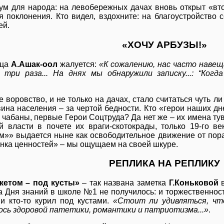
ум для народа: на левобережных дачах вновь открыт «вт
я поклонения. Кто видел, вздохните: на благоустройство с
ей.
«ХОЧУ АРБУЗЫ!»
ица
А.Ашак-оол
жалуется:
«К сожалению, нас часто наве
 три раза... На днях мы обнаружили записку...: “Ког
 воровство, и не только на дачах, стало считаться чуть ли
вина населения – за чертой бедности. Кто «герои наших д
 чабаны, первые Герои Соцтруда? Да нет же – их имена тув
 власти в почете их враги-скотокрады, только 19-го в
м»» выдается ныне как освободительное движение от пора
нка ценностей» – мы ощущаем на своей шкуре.
РЕПЛИКА НА РЕПЛИКУ
кетом – под кусты»
– так названа заметка
Г.Коньковой
в
а Дня знаний в школе №1 не получилось: и торжественнос
 и кто-то курил под кустами.
«Стоит ли удивляться, чт
ось здоровой патетики, романтики и патриотизма...»
.