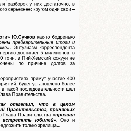
ля разборок у них достаточно, в
го серьезнее: кругом одни свои –
тоги» Ю.Сучков
как-то бодренько
рены предварительные итоги и
име»
. Энтузиазм корреспондента
энергию достигает 5 миллионов, в
00 тонн, в Пий-Хемский кожуун не
лючены по причине долгов за
мероприятиях примут участие 400
риятий, будет установлено более
о в такой последовательности шел
 Глава Правительства.
ржак отметил, что в целом
ний Правительства, принятых
о Глава Правительства
«призвал
но встретить юбилей»
. Оно и
редложить только зрелища...