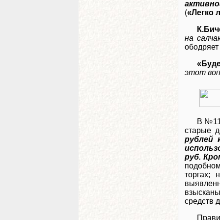
активно
(
«Легко 
К.Бич
на салча
ободряет
«Буде
этот воп
В №11
старые 
рублей 
использо
руб. Кро
подобном
торгах;
выявлен
взысканы
средств д
Прави