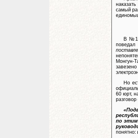
наказать
самый ра
единомыш
В №11
поведал
поставл
непоняте
Монгун-Т
завезен
электроэ
Но ес
официаль
60 юрт, 
разговор 
«Под
республ
по этим
руковод
понятно: 