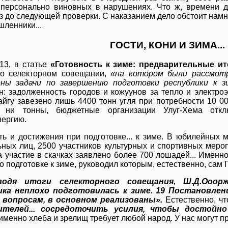
 персонально виновных в нарушениях. Что ж, времени д
з до следующей проверки. С наказанием дело обстоит намно
ленники...
ГОСТИ, КОНИ И ЗИМА...
3, в статье
«Готовность к зиме: предварительные и
 о селекторном совещании,
«на котором были рассмот
ены задачи по завершению подготовки республики к з
н: задолженность городов и кожуунов за тепло и электро
айгу завезено лишь 4400 тонн угля при потребности 10 0
о ни тонны, бюджетные организации Улуг-Хема отк
нергию.
ть и достижения при подготовке... к зиме. В юбилейных 
ных лиц, 2500 участников культурных и спортивных мероп
на участие в скачках заявлено более 700 лошадей... Именн
о подготовке к зиме, руководил которым, естественно, сам
водя итоги селекторного совещания, Ш.Д.Ооо
ика неплохо подготовилась к зиме. 19 Постановле
 вопросам, в основном реализованы».
Естественно, чт
ителей... сосредоточить усилия, чтобы достой
именно хлеба и зрелищ требует любой народ. У нас могут п