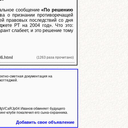
иальное сообщение
«По решению
ыва о признании противоречащей
ей правовых последствий со дня
джете РТ на 2004 год». Что это:
ант слабеет, и это решение тому
36.html
(1263 раза прочитано)
ектно-сметная документация на
коттеджей.
линг-клубе покалечил его сына-охранника.
Добавить свое объявление