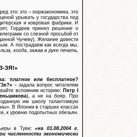
ред это: это – ооржакономика, это
 ценой урывать у государства под
дитерская и ковровая фабрики. И
орят, Гордеев принял решение о
телеграмм со слезной просьбой от
анной Чучеву). Желание довести
ым. А пострадаем как всегда мы,
ьза, когда, зажав в руке печать,
З-ЗЯ!»
ва: платное или бесплатное?
УЗе?»
– задала вопрос читателям
давайте вспомним историю:
Петр I
еньшикова
), а не на бояр. Про
озданную им школу талантливую
ины»
. В Японии в старших классах
же, к уровню подопытных обезьян.
рьеры в Туве:
«на 01.08.2004 г.
ри численности экономически