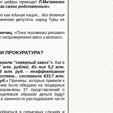
ие цифры приводит
Л.Матвиенко
 как связи родственные»
.
 как единая нация... без деления
мнению депутата, народ Тувы не
кинчиц
:
«Пока чиновники решают
 непроверенное мясо и молоко»
.
ЛИ ПРОКУРАТУРА?
ерили “северный завоз”»
. Как в
7 млн. рублей. Из них 9,2 млн.
,6 млн. руб. – неэффективное
остача... составила 633,7 млн.
уб.»
Причины, которые привели к
, чем было обещано на тендерных
аправлены 37 представлений о
ецелевым образом деньги будут
в законности расходования части
обраться в серьезных случаях и