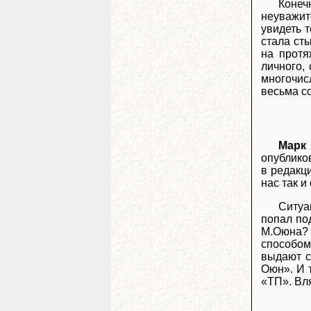
Конеч
неуважит
увидеть т
стала ст
на протя
личного,
многочисл
весьма с
Марк
опублико
в редакци
нас так и
Ситуа
попал по
М.Оюна? 
способом
выдают с
Оюн». И 
«ТП». Вля