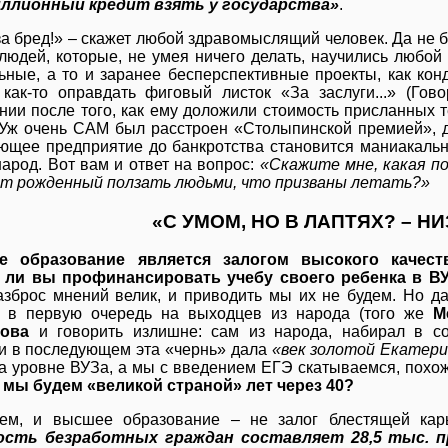
ллионный кредит взять у государства»
.
за бред!» – скажет любой здравомыслящий человек. Да не б
 людей, которые, не умея ничего делать, научились любой
ьные, а то и заранее бесперспективные проекты, как кон
как-то оправдать фиговый листок «За заслуги...» (Гов
нии после того, как ему доложили стоимость присланных 
Уж очень САМ был расстроен «Столыпинской премией», д
ющее предприятие до банкротства становится маниакальн
народ. Вот вам и ответ на вопрос:
«Скажите мне, какая пол
т рожденный ползать людьми, что призваны летать?»
«С УМОМ, НО В ЛАПТЯХ? – НИ
ое образование является залогом высокого качест
 ли вы профинансировать учебу своего ребенка в В
Разброс мнений велик, и приводить мы их не будем. Но 
я в первую очередь на выходцев из народа (того же
М
ова
и говорить излишне: сам из народа, набирал в с
 и в последующем эта «чернь» дала
«век золотой Екатер
на уровне ВУЗа, а мы с введением ЕГЭ скатываемся, похо
 мы будем «великой страной» лет через 40?
ем, и высшее образование – не залог блестящей ка
ость безработных граждан составляет 28,5 тыс. п