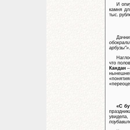
И опи
камня дл
тыс. рубл
Дачн
обокрали
арбузы”».
Наглое
что поло
Кандан
–
нынешней
«понятия
«переоце
«С бу
праздник
увидела,
поубавил