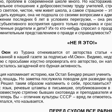
но, проблем в современной школе много. Но насторажива
ельное отношение к добросовестному труду учителей, ст
о светлое, чистое, чем живет школа, а самое страшное – э
ыдить курящих, она не подошла со своими вопросами к ад
жении последних 6 лет в условиях перегрузки, – она р
 субъективного восприятия одного только праздника и сраз
енные родители и дети? Их-то кто-нибудь спросил о праздн
омнительным представлением о правде и справедливости?
«НЕ Я ЭТО!»
 Оюн
из Турана отнекивается от авторства статьи
ванной в нашей газете за подписью «М.Оюн». Видимо, нед
ю с просьбами изустно опровергать его авторство, он напи
 осталось загадочной его бурная активность.
ция напоминает историю, как Остап Бендер решил учинить ск
д лошадь. Но заметка послужила поводом для разведки одн
Решил таким образом напомнить о себе, прославиться?
: язык, речевые штампы в письмишке, опубликованном в 
овместную стряпню бывших охотоведа и преподавателя и
теперь Вы – отличник культуры СССР – вряд ли отмоетесь
пался, что называется.
ПЕРЕД СУДОМ ВСЕ РАВН