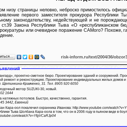
ом низу страницы неловко, неброско примостилось офиц
Заявление первого заместителя прокурора Республики Т
ному законодательству, недействующей и не порождающ
 ст.39 Закона Республики Тыва «О «республиканском бю
рокуратуры или очевидное поражение САМого? Похоже, гар
дение.
литься…
risk-inform.ru/text/2004/36/obzor
ъявлений
нгард», проектно-сметное бюро. Проектирование зданий и сооружений. Про
й ремонт и реконструкцию. Проектирование индивидуальных жилых домов и 
л. Щетинкина-Кравченко, 31. Тел. 8905 920 6050
одочный мотор SUZUKI-30, новый.
502 1644
а натяжных потолков. Быстро, качественно, гарантия.
345 3442, Евгений
покалечил охранника Иванова: http://www.youtube.com/watch?v=YfgVCaRJp04 Иванов обвиняет будущего
ублики Тыва Шолбана Кара-оола в том, что он в 2006 году в пьяном виде в боу
.youtube.com/watch?v=YfgVCaRJp04