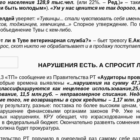
го населения 128,9 тыс.чел.
(или 22%. –
Ред.
)
»
– так
ли быть молодым»
).
«Ум у нас ценится не так дорого,
елдей
уверяет:
«Тувинцы... стали чувствовать себя именно
ков, тоджинцев, хемчикцев...»
Спорное утверждение. По 
 объединение Тувы с кем-либо.
т ли в Туве ветеринарная служба?»
– бьет тревогу
Е.А
рос, скот никто не обрабатывает и в продажу поступает
НАРУШЕНИЯ ЕСТЬ. А СПРОСИТ 
3 «ТП» сообщение из Правительства РТ
«Аудиторы пров
добрые времена выявлены
«...нарушения на сумму 47,
классифицируются как нецелевое использование,25
вание, 11,5 млн.руб. – неправомерное списание. Нед
ме того, не возвращены в срок кредиты – 1,17 млн. р
у результату, разные: поставка по более высоким ценам
 нарушение финансовыми органами законов РФ. Уже н
ных нарушениях. КРУ обещает, что израсходованные н
 в федеральный бюджет. Окончательно развеять сомнения 
олжна будет прокуратура.
тельство РТ поручило в очередной раз самому себе раз