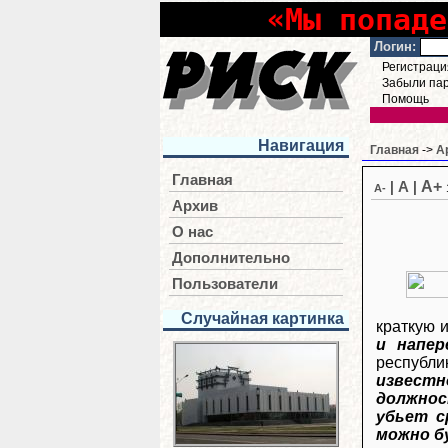
«Мы попаде
Логин:
Регистраци
Забыли па
Помощь
Навигация
Главная
->
А
Главная
A+
|
A
|
A-
Архив
О нас
Дополнительно
Пользователи
Случайная картинка
краткую и
и напер
республи
известн
должнос
убьет с
можно б