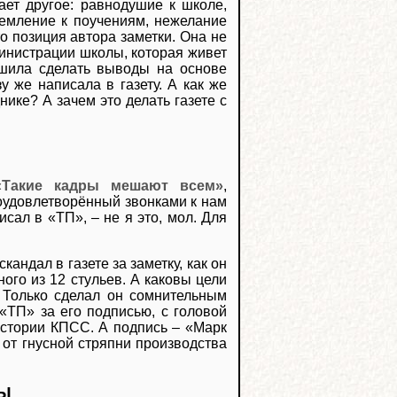
ет другое: равнодушие к школе,
ремление к поучениям, нежелание
то позиция автора заметки. Она не
министрации школы, которая живет
ешила сделать выводы на основе
у же написала в газету. А как же
ике? А зачем это делать газете с
«Такие кадры мешают всем»
,
оудовлетворённый звонками к нам
сал в «ТП», – не я это, мол. Для
андал в газете за заметку, как он
ого из 12 стульев. А каковы цели
 Только сделал он сомнительным
«ТП» за его подписью, с головой
стории КПСС. А подпись – «Марк
 от гнусной стряпни производства
Ы