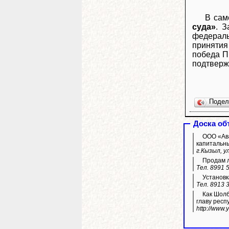
В сам
суда»
. 
федераль
принятия
победа П
подтверж
Поде
Доска об
ООО «Ава
капитальны
г.Кызыл, у
Продам л
Тел. 8991 
Установк
Тел. 8913 
Как Шолбан Кара-оол 
главу респ
http://www