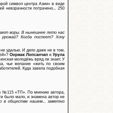
орой символ центра Азии» в виде
ей невзрачности потрачено... 250
щают воры. В нынешнее лето нас
да урожай? Когда поспеет? Хочу
 не удалью. И дело даже не в том,
ней»?
Ооржак Лопсанчап
и
Урула
инская молодёжь вряд ли знает. У
ека, чье желание «жить по своим
ботителей. Куда завела подобная
 №115 «ТП». По мнению автора,
ти было мало, и знамена автор не
о в обществе нашем... заметно