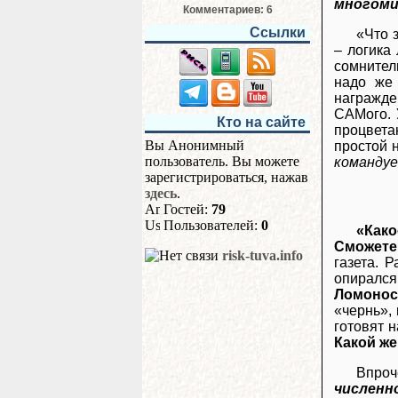
многоми
Комментариев: 6
Ссылки
«Что 
– логика
сомнител
надо же 
награжде
САМого. 
Кто на сайте
процвета
Вы Анонимный
простой 
пользователь. Вы можете
командуе
зарегистрироваться, нажав
здесь
.
Гостей:
79
Пользователей:
0
«Как
Сможете
risk-tuva.info
газета. 
опиралс
Ломонос
«чернь»,
готовят 
Какой же
Впроч
численн