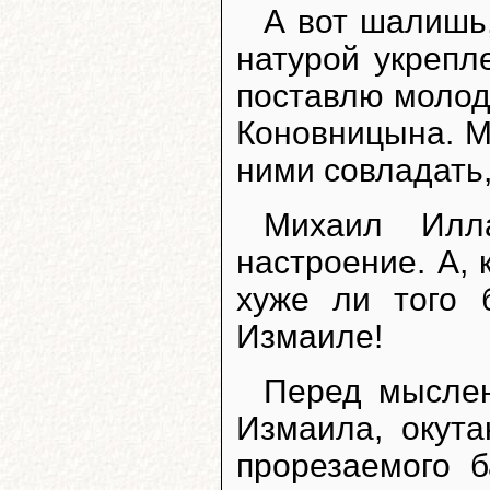
А вот шалишь
натурой укрепл
поставлю молодц
Коновницына. М
ними совладать,
Михаил Илл
настроение. А, 
хуже ли того 
Измаиле!
Перед мысле
Измаила, окут
прорезаемого 