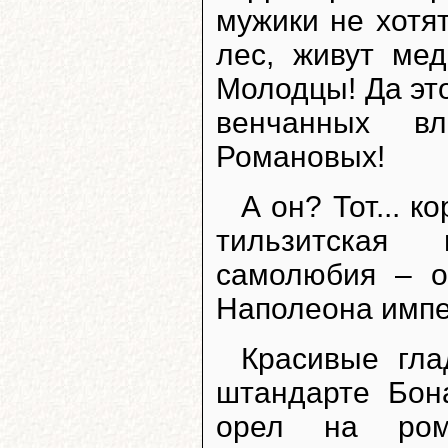
мужики не хотя
лес, живут мед
Молодцы! Да это
венчанных вл
Романовых!
А он? Тот... к
тильзитская 
самолюбия – о
Наполеона импе
Красивые гл
штандарте Бон
орел на рома