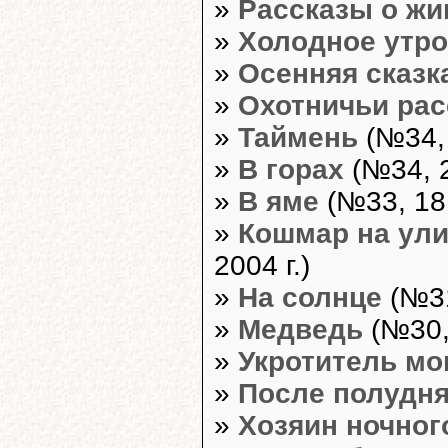
»
Рассказы о ж
»
Холодное утро
»
Осенняя сказк
»
Охотничьи ра
»
Таймень
(№34, 
»
В горах
(№34, 2
»
В яме
(№33, 18 
»
Кошмар на ули
2004 г.)
»
На солнце
(№31
»
Медведь
(№30, 
»
Укротитель мо
»
После полудн
»
Хозяин ночног