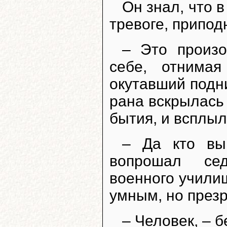
Он знал, что 
тревоге, припод
– Это произо
себе, отнима
окутавший подн
рана вскрылась
бытия, и всплыл
– Да кто вы
вопрошал сед
военного учили
умным, но през
– Человек, – б