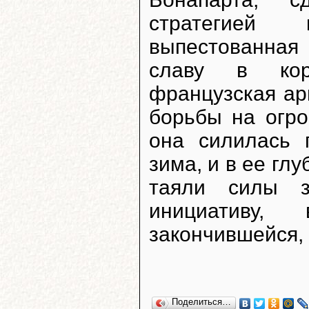
стратегией 
выпестованная
славу в коро
французская ар
борьбы на огро
она силилась 
зима, и в ее глу
таяли силы з
инициативу,
закончившейся,
Поделиться…