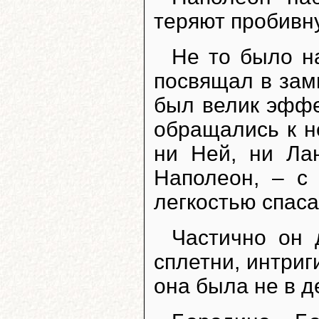
теряют пробивну
Не то было на
посвящал в зам
был велик эффе
обращались к не
ни Ней, ни Ла
Наполеон, – с
легкостью спас
Частично он 
сплетни, интриг
она была не в д