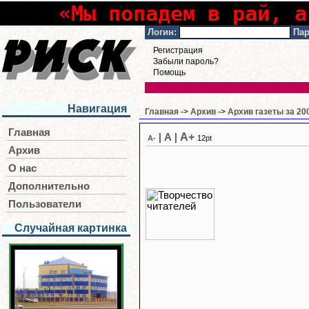
«Мы попадем в рай, а
Логин:
Пар
Регистрация
Забыли пароль?
Помощь
Навигация
Главная
->
Архив
->
Архив газеты за 20
Главная
A+
|
A
|
A-
12pt
Архив
О нас
Дополнительно
Пользователи
Случайная картинка