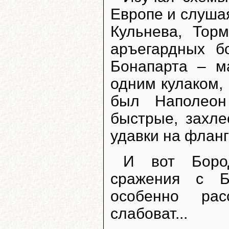
Европе и слушая
Кульнева, Тор
аръегардных б
Бонапарта – м
одним кулаком,
был Наполеон
быстрые, захл
удавки на фланг
И вот Бород
сражения с Б
особенно рас
слабоват...