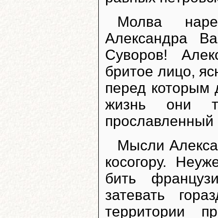
Молва наре
Александра Ва
Суворов! Але
бритое лицо, яс
перед которым 
жизнь они т
прославленный 
Мысли Алексан
косогору. Неу
бить француз
затевать гора
территории п