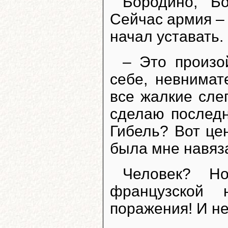
Бородино, Б
Сейчас армия – 
начал уставать.
– Это произо
себе, невнима
все жалкие сле
сделаю последн
Гибель? Вот це
была мне навяза
Человек? Н
французской
поражения! И не