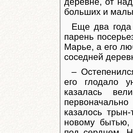
деревне, от на
больших и малы
Еще два года
парень посерье
Марье, а его лю
соседней дерев
– Остепенился
его глодало у
казалась вел
первоначально
казалось трын-
новому бытью,
под сердцем. Н