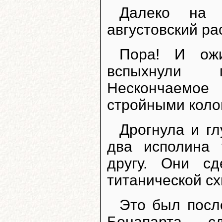
Далеко на 
августовский ра
Пора! И ожи
вспыхнули 
Нескончаемое
стройными коло
Дрогнула и гл
два исполина 
другу. Они с
титанической сх
Это был посл
Бонапарта, с