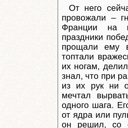
От него сейч
провожали – г
Франции на к
праздники побед
прощали ему 
топтали вражес
их ногам, дели
знал, что при р
из их рук ни 
мечтал вырват
одного шага. Е
от ядра или пул
он решил, со