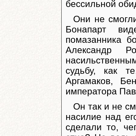
бессильной оби
Они не смогл
Бонапарт ви
помазанника бо
Александр Р
насильственны
судьбу, как т
Аргамаков, Бе
императора Пав
Он так и не с
насилие над ег
сделали то, ч