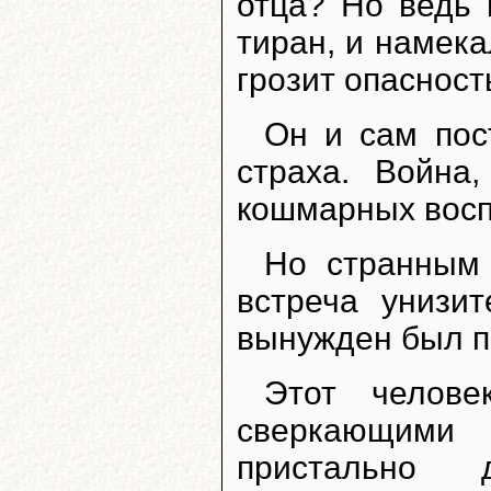
отца? Но ведь 
тиран, и намека
грозит опасност
Он и сам пос
страха. Война
кошмарных вос
Но странным 
встреча унизи
вынужден был п
Этот челов
сверкающими 
пристально