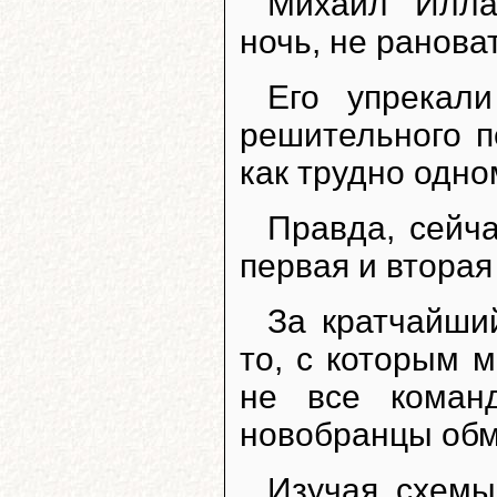
Михаил Илла
ночь, не ранова
Его упрекал
решительного п
как трудно одно
Правда, сейча
первая и вторая
За кратчайший
то, с которым 
не все коман
новобранцы обм
Изучая схем