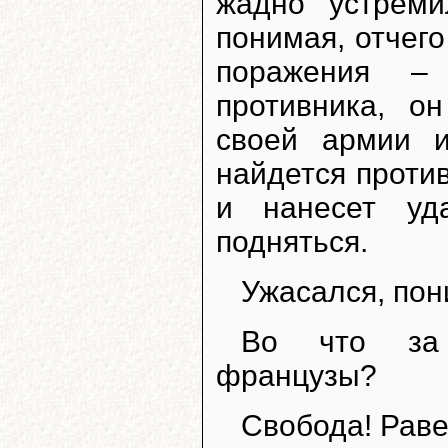
жадно устреми
понимая, отчег
поражения –
противника, о
своей армии и
найдется против
и нанесет уд
подняться.
Ужасался, пон
Во что за 
французы?
Свобода! Равен