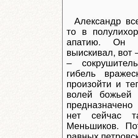
Александр вс
то в полулихо
апатию. Он 
выискивал, вот
– сокрушител
гибель враже
произойти и те
волей божьей
предназначено 
нет сейчас т
Меньшиков. По
равных петровск