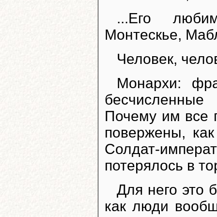
...Его люб
Монтескье, Мабл
Человек, челов
Монархи: фра
бесчисленные 
Почему им все п
повержены, как
Солдат-импера
потерялось в т
Для него это 
как люди вообщ