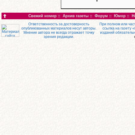
Свежий номер
::
Архив газеты
::
Форум
::
Юмор
::
Н
Ответственность за достоверность
При полном или час
опубликованных материалов несут авторы.
ссылка на газету 
Мнение автора не всегда отражает точку
изданий обязатель
зрения редакции.