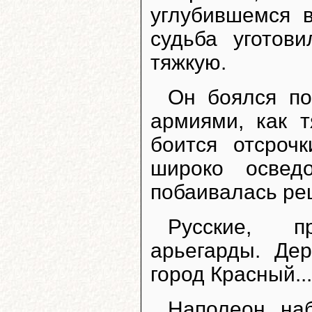
углубившемся 
судьба уготов
тяжкую.
Он боялся по
армиями, как 
боится отсроч
широко освед
побаивалась ре
Русские, п
арьегарды. Де
город Красный...
Наполеон на