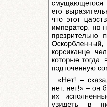
смущающегося 
его выразитель
что этот царст
император, но 
презрительно п
Оскорбленный
корсиканце че
которые тогда, 
подточенную со
«Нет! – сказ
нет, нет!» – он
их исполненны
увидеть в ни