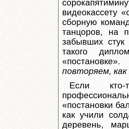
сорокапятими
видеокассету «
сборную команд
танцоров, на 
забывших стук 
такого дипл
«постановке
повторяем, как 
Если кто-
профессиональн
«постановки ба
как учили солд
деревень, ма