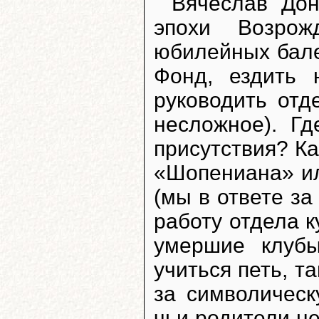
Вячеслав Дон
эпохи Возрож
юбилейных бале
Фонд, ездить 
руководить отд
несложное). Г
присутствия? Ка
«Шопениана» ил
(мы в ответе за
работу отдела к
умершие клубы
учиться петь, т
за символическ
чьи родители не