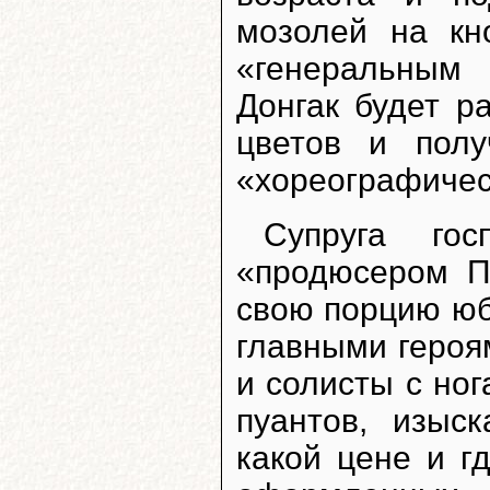
мозолей на кн
«генеральным
Донгак будет р
цветов и пол
«хореографичес
Супруга гос
«продюсером П
свою порцию юб
главными героя
и солисты с но
пуантов, изыс
какой цене и г