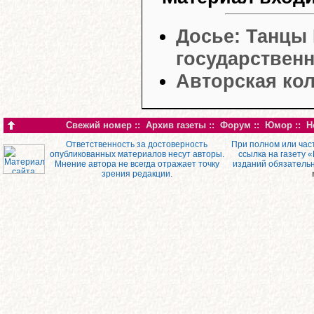
Досье: Танцы 
государствен
Авторская кол
Свежий номер
::
Архив газеты
::
Форум
::
Юмор
::
Н
Ответственность за достоверность
При полном или час
опубликованных материалов несут авторы.
ссылка на газету 
Мнение автора не всегда отражает точку
изданий обязатель
зрения редакции.