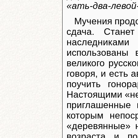
«ать-два-левой
Мучения продо
сдача. Стане
наследниками
использованы 
великого русско
говоря, и есть 
поучить гонора
Настоящими «не
приглашенные 
которым непос
«деревянные» н
возраста и по