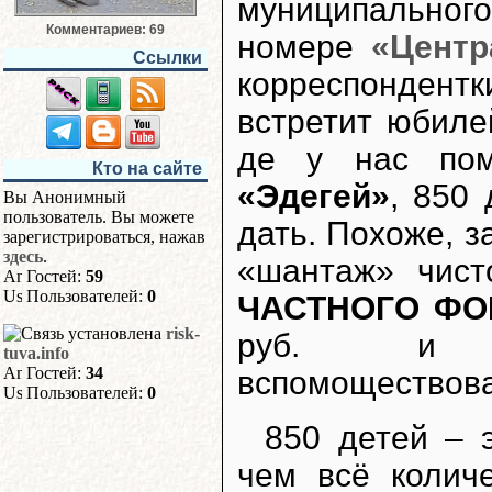
муниципального
Комментариев: 69
номере
«Центр
Ссылки
корреспондентки
встретит юбиле
де у нас пом
Кто на сайте
«Эдегей»
, 850 
Вы Анонимный
пользователь. Вы можете
дать. Похоже, 
зарегистрироваться, нажав
здесь
.
«шантаж» чист
Гостей:
59
Пользователей:
0
ЧАСТНОГО ФО
risk-
руб. и пр
tuva.info
Гостей:
34
вспомоществова
Пользователей:
0
850 детей – 
чем всё колич