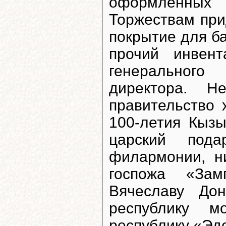
оформленных 
Торжествам при
покрытие для ба
прочий инвент
генеральног
директора. 
правительство 
100-летия Кызы
царский под
филармонии, н
госпожа «Зам
Вячеславу До
республику м
республику «Эде