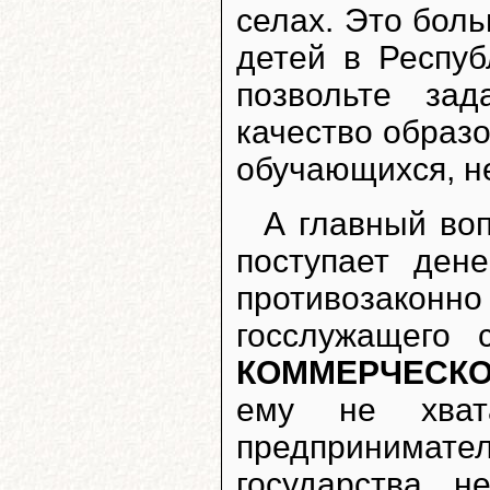
селах. Это боль
детей в Респуб
позвольте за
качество образо
обучающихся, н
А главный воп
поступает ден
противозак
госслужащего
КОММЕРЧЕСК
ему не хват
предпринимател
государства н