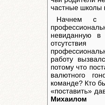
частные школы 
Начнем с б
профессиона
невиданную в 
отсутствия
профессиональ
работу вызвал
потому что пос
валютного гон
команде? Кто бы
«поставить» да
Михаилом 