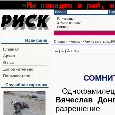
«Мы попадем в рай, а
Логин:
Пар
Регистрация
Забыли пароль?
Помощь
Навигация
Главная
->
Архив
->
Архив газеты за 20
Главная
A+
|
A
|
A-
12pt
Архив
О нас
Дополнительно
СОМНИ
Пользователи
Случайная картинка
Однофамилец
Вячеслав Донг
разрешение 