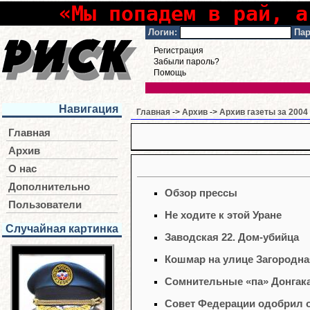
«Мы попадем в рай, а
Логин:
Пар
Регистрация
Забыли пароль?
Помощь
Навигация
Главная
->
Архив
->
Архив газеты за 2004
Главная
Архив
О нас
Дополнительно
Обзор прессы
Пользователи
Не ходите к этой Уране
Случайная картинка
Заводская 22. Дом-убийца
Кошмар на улице Загородна
Сомнительные «па» Донгак
Совет Федерации одобрил 