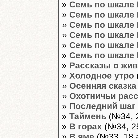
»
Семь по шкале 
»
Семь по шкале 
»
Семь по шкале 
»
Семь по шкале 
»
Семь по шкале 
»
Семь по шкале 
»
Рассказы о жи
»
Холодное утро
»
Осенняя сказка
»
Охотничьи рас
»
Последний шаг
»
Таймень
(№34, 2
»
В горах
(№34, 25
»
В яме
(№33, 18 а