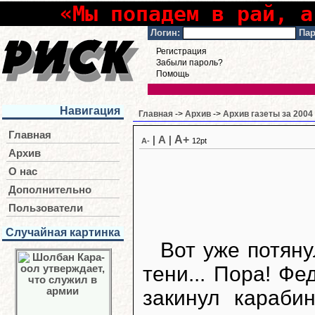
«Мы попадем в рай, а
Логин:
Пар
Регистрация
Забыли пароль?
Помощь
Навигация
Главная
->
Архив
->
Архив газеты за 2004
Главная
A+
|
A
|
A-
12pt
Архив
О нас
Дополнительно
Пользователи
Случайная картинка
Вот уже потян
тени... Пора! Фе
закинул караби