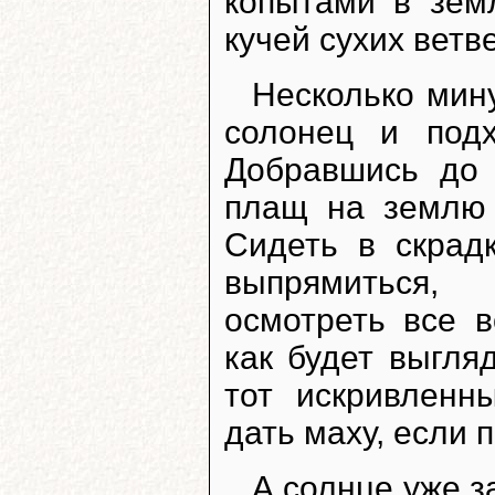
копытами в зем
кучей сухих ветв
Несколько мин
солонец и подх
Добравшись до 
плащ на землю 
Сидеть в скрад
выпрямиться,
осмотреть все в
как будет выгля
тот искривленн
дать маху, если 
А солнце уже з