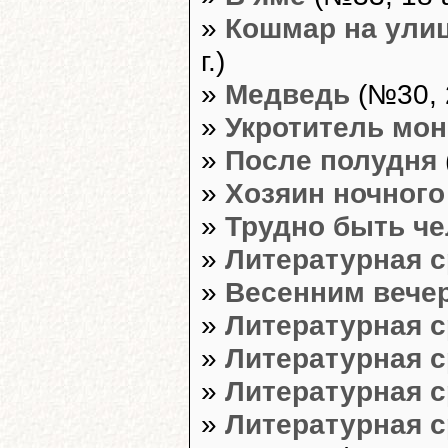
»
Кошмар на ули
г.)
»
Медведь
(№30, 2
»
Укротитель мо
»
После полудня
»
Хозяин ночного
»
Трудно быть ч
»
Литературная 
»
Весенним вече
»
Литературная 
»
Литературная 
»
Литературная 
»
Литературная 