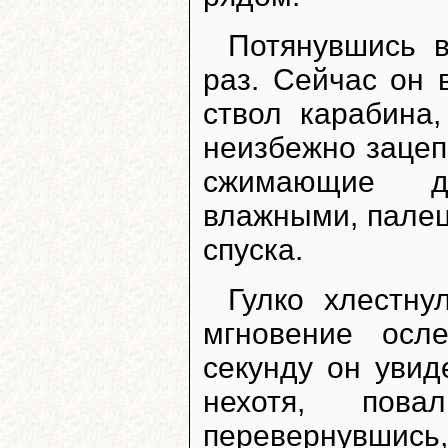
Потянувшись в
раз. Сейчас он 
ствол карабина,
неизбежно зацепи
сжимающие де
влажными, палец
спуска.
Гулко хлестну
мгновение осл
секунду он увид
нехотя, пов
перевернувшись,