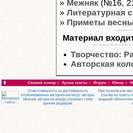
»
Межняк
(№16, 21
»
Литературная 
»
Приметы весн
Материал входит
Творчество: Р
Авторская кол
Свежий номер
::
Архив газеты
::
Форум
::
Юмор
::
Н
Ответственность за достоверность
При полном или час
опубликованных материалов несут авторы.
ссылка на газету 
Мнение автора не всегда отражает точку
изданий обязатель
зрения редакции.