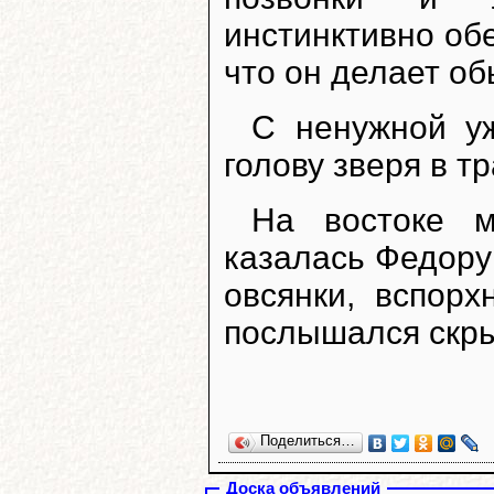
инстинктивно обе
что он делает о
С ненужной у
голову зверя в т
На востоке м
казалась Федору 
овсянки, вспорх
послышался скры
Поделиться…
Доска объявлений