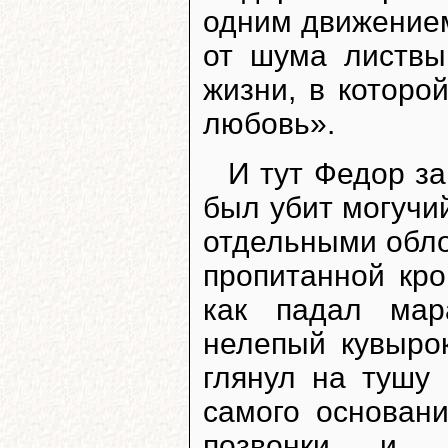
одним движением 
от шума листвы
жизни, в которо
любовь».
И тут Федор за
был убит могучий
отдельными обло
пропитанной кро
как падал мар
нелепый кувырок
глянул на тушу 
самого основан
позвонки и 