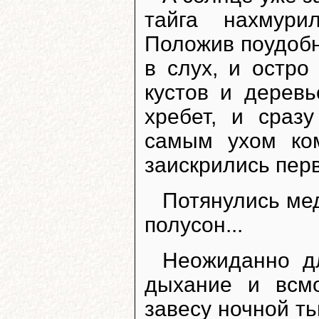
тайга нахмури
Положив поудобн
в слух, и остро
кустов и деревь
хребет, и сраз
самым ухом ко
заискрились пер
Потянулись ме
полусон...
Неожиданно дл
дыхание и всм
завесу ночной ть