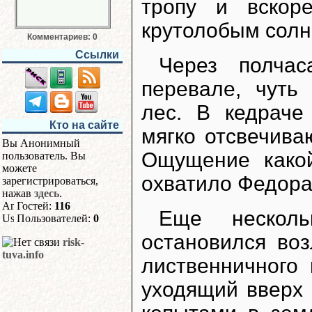
тропу и вскор
крутолобым солн
Комментариев: 0
Ссылки
Через полча
перевале, чуть
лес. В кедраче
Кто на сайте
мягко отсвечива
Вы Анонимный
Ощущение какой
пользователь. Вы
можете
охватило Федора
зарегистрироваться,
нажав
здесь
.
Гостей:
116
Еще нескол
Пользователей:
0
остановился воз
risk-
tuva.info
лиственничного
уходящий вверх 