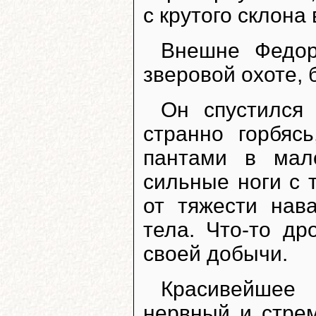
с крутого склона 
Внешне Федор
зверовой охоте, 
Он спустился
странно горбяс
пантами в мало
сильные ноги с 
от тяжести нав
тела. Что-то др
своей добычи.
Красивейшее 
нервный и стрем