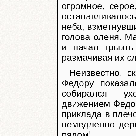
огромное, серое
останавливалось
неба, взметнувш
голова оленя. М
и начал грызть
размачивая их с
Неизвестно, с
Федору показал
собирался ух
движением Федор
приклада в плеч
немедленно дерн
рядом!