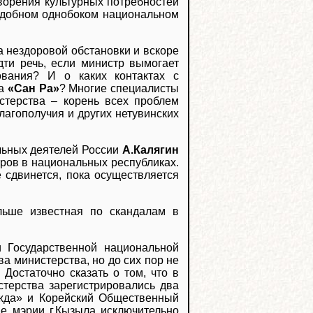
ворения культурных потребностей
подобном однобоком национальном
а нездоровой обстановки и вскоре
дти речь, если министр вымогает
ования? И о каких контактах с
ра
«Сан Ра»
? Многие специалисты
стерства – корень всех проблем
лагополучия и других нетувинских
льных деятелей России
А.Калягин
ров в национальных республиках.
е сдвинется, пока осуществляется
льше известная по скандалам в
 Государственной национальной
а министерства, но до сих пор не
Достаточно сказать о том, что в
терства зарегистрировались два
жда» и Корейский Общественный
не мэрии г.Кызыла исключительно