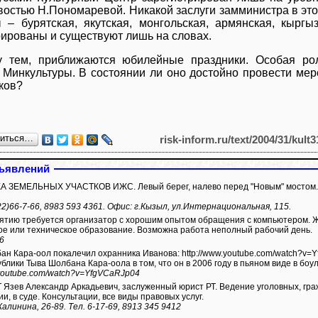
востью Н.Пономаревой. Никакой заслуги замминистра в эт
 – бурятская, якутская, монгольская, армянская, кырг
рированы и существуют лишь на словах.
 тем, приближаются юбилейные праздники. Особая ро
 Минкультуры. В состоянии ли оно достойно провести мер
ков?
литься…
risk-inform.ru/text/2004/31/kult3
ъявлений
ЗЕМЕЛЬНЫХ УЧАСТКОВ ИЖС. Левый берег, налево перед "Новым" мостом. Мк
22)66-7-66, 8983 593 4361. Офис: г.Кызыл, ул.Интернациональная, 115.
тию требуется организатор с хорошим опытом обращения с компьютером. 
ое или техническое образование. Возможна работа неполный рабочий день.
66
покалечил охранника Иванова: http://www.youtube.com/watch?v=YfgVCaRJp04 Иванов обвиняет будущего
ублики Тыва Шолбана Кара-оола в том, что он в 2006 году в пьяном виде в боу
.youtube.com/watch?v=YfgVCaRJp04
Язев Александр Аркадьевич, заслуженный юрист РТ. Ведение уголовных, гра
ии, в суде. Консультации, все виды правовых услуг.
Калинина, 26-89. Тел. 6-17-69, 8913 345 9412