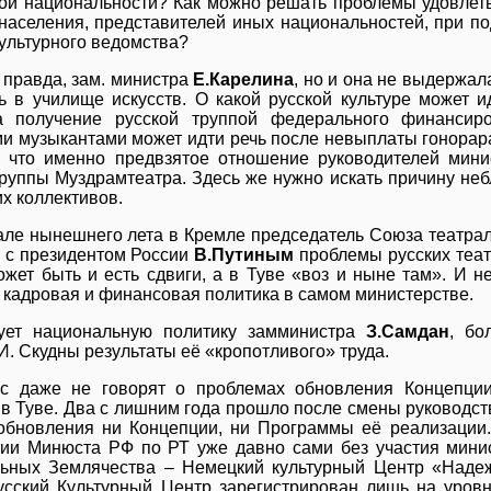
ой национальности? Как можно решать проблемы удовлет
 населения, представителей иных национальностей, при 
культурного ведомства?
 правда, зам. министра
Е.Карелина
, но и она не выдержал
ь в училище искусств. О какой русской культуре может и
за получение русской труппой федерального финансир
и музыкантами может идти речь после невыплаты гонора
, что именно предвзятое отношение руководителей мини
труппы Муздрамтеатра. Здесь же нужно искать причину неб
х коллективов.
але нынешнего лета в Кремле председатель Союза театра
 с президентом России
В.Путиным
проблемы русских теат
может быть и есть сдвиги, а в Туве «воз и ныне там». И н
 кадровая и финансовая политика в самом министерстве.
ует национальную политику замминистра
З.Самдан
, бо
 Скудны результаты её «кропотливого» труда.
с даже не говорят о проблемах обновления Концепции
 в Туве. Два с лишним года прошло после смены руководств
обновления ни Концепции, ни Программы её реализации. 
ии Минюста РФ по РТ уже давно сами без участия минис
ьных Землячества – Немецкий культурный Центр «Наде
усский Культурный Центр зарегистрирован лишь на уров