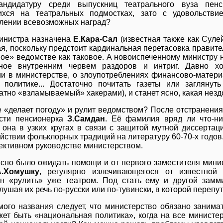
кандидатуру среди выпускниц театрального вуза пен
ихся на театральных подмостках, зато с удовольств
лении всевозможных наград?
министра назначена
Е.Кара-Сал
(известная также как Сулей
я, поскольку предстоит кардинальная перетасовка правител
ное» ведомстве как таковое. А новоиспеченному министру 
нное внутренним червем раздоров и интриг. Давно х
и в министерстве, о злоупотреблениях финансово-матер
 политике... Достаточно почитать газеты или загляну
атно «взламываемый» хакерами), и станет ясно, какая нез
е «делает погоду» и рулит ведомством? После отстранени
ости пенсионерка
З.Самдан
. Её фамилия вряд ли что-ни
 она в узких кругах в связи с защитой мутной диссерта
йствии фольклорных традиций на литературу 60-70-х годов.
ективном руководстве министерством.
сно было ожидать помощи и от первого заместителя мини
А.Хомушку
, регулярно излечивающегося от известной
н «рулить» уже театром. Под стать ему и другой зам
лушая их речь по-русски или по-тувински, в которой перепу
мого названия следует, что министерство обязано занима
жет быть «национальная политика», когда на все министе