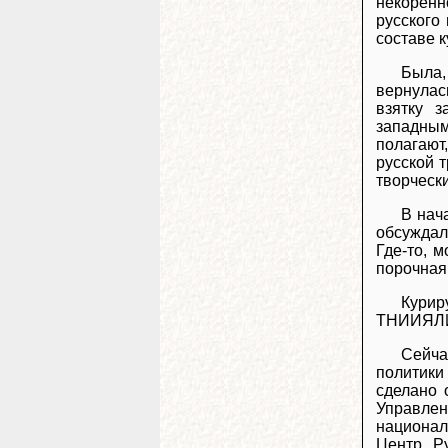
некоренн
русского
составе 
Была,
вернулас
взятку 
западным
полагают
русской 
творчески
В нач
обсуждал
Где-то, 
порочная
Курир
ТНИИЯЛИ.
Сейча
политики
сделано 
Управлен
национал
Центр. Р