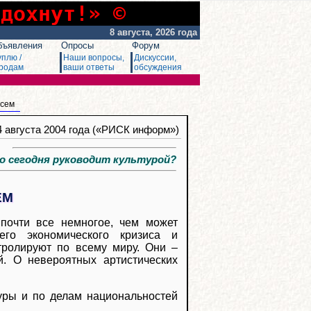
сдохнут!» ©
8 августа, 2026 года
бъявления
Опросы
Форум
уплю /
Наши вопросы,
Дискуссии,
родам
ваши ответы
обсуждения
всем
 4 августа 2004 года («РИСК информ»)
сегодня руководит культурой?
ЕМ
почти все немногое, чем может
его экономического кризиса и
тролируют по всему миру. Они –
. О невероятных артистических
уры и по делам национальностей