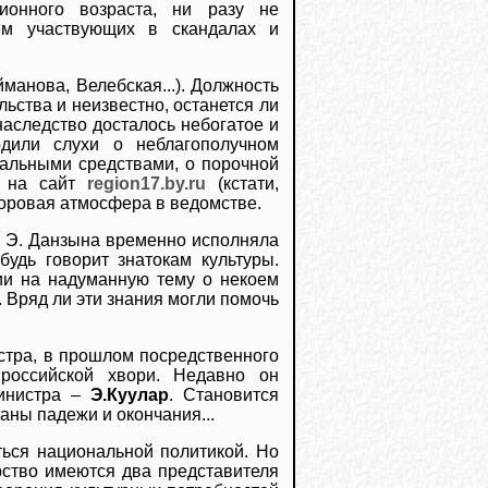
сионного возраста, ни разу не
ием участвующих в скандалах и
манова, Велебская...). Должность
ьства и неизвестно, останется ли
наследство досталось небогатое и
одили слухи о неблагополучном
иальными средствами, о порочной
ть на сайт
region17.by.ru
(кстати,
доровая атмосфера в ведомстве.
я Э. Данзына временно исполняла
будь говорит знатокам культуры.
ции на надуманную тему о некоем
 Вряд ли эти знания могли помочь
стра, в прошлом посредственного
 российской хвори. Недавно он
министра –
Э.Куулар
. Становится
таны падежи и окончания...
ться национальной политикой. Но
рство имеются два представителя