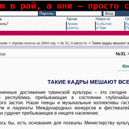
м в рай, а они – просто 
Пароль:
Архив
Новости
О
я
роль?
Архив
События
К
газеты
в Туве
П
рхив
->
Архив газеты за 2004 год
->
№ 31, 4 августа
-> Такие кадры мешают 
№31
,
12pt
Кто 
ТАКИЕ КАДРЫ МЕШАЮТ ВС
ненные достижения тувинской культуры – это сегодня 
ся республика, пребывающая в состоянии глубочайш
ого застоя. Наши певцы и музыкальные коллективы гас
ли и лауреаты Международных конкурсов и фестивалей
ах судачит пребывающее в нищете население.
ось бы, есть основания для похвалы Министерству культ