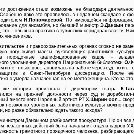
эти достижения стали возможны не благодаря деятельнос
 Особенно ярко это проявилось в недавнем скандале с 
водителем
Н.Пономаревой
. По имеющейся информации, 
ование для ансамбля, но бывший министр
Э.Данзын
пере
 это – обычная практика в тувинских коридорах власти. Никт
ах чиновников.
вительстве и правоохранительных органах словно не заме
ую ногу живут массы руководящих работников культур
 а порядочные квалифицированные кадры – выдавл
ного увольнения директора Национальной библиотеки
О.Ф
м и не только восстановилась на работе через суд, но и с
 защитив в Санкт-Петербурге диссертацию. После е
тижно умерла назначенная на ее место женщина. Кто за это
я же история произошла с директором театра
К.Та
овился на прежней должности через суд и доработал-
ный вместо него Народный артист РТ
Х.Ширин-оол
... ск
сок незаконно уволенных работников культуры можно прод
и, но разве обязательно ждать такого исхода?
-министром Данзыном разбирается прокуратура. Но он все
ом незаконных действий была начальник отдела кадров
У.
олжность грамотного порядочного человека, разбирающего