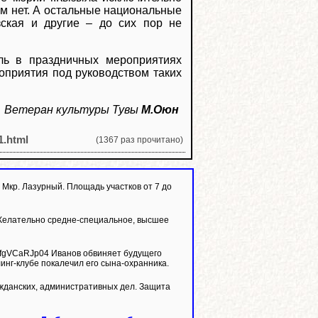
ом нет. А остальные национальные
ызская и другие – до сих пор не
ль в праздничных мероприятиях
оприятия под руководством таких
Ветеран культуры Тувы
М.Оюн
1.html
(1367 раз прочитано)
р. Лазурный. Площадь участков от 7 до
Желательно средне-специальное, высшее
линг-клубе покалечил его сына-охранника.
жданских, административных дел. Защита