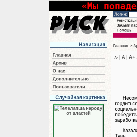
«Мы попаде
Логин:
Регистраци
Забыли па
Помощь
Навигация
Главная
->
А
Главная
A+
|
A
|
A-
Архив
О нас
Дополнительно
Пользователи
Случайная картинка
Несом
гордить
социальн
победите
заработк
Казал
Тувы.