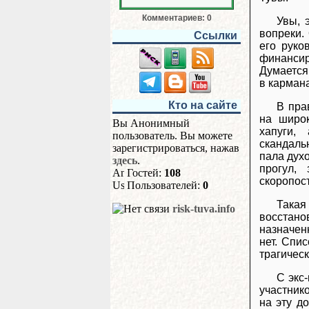
Комментариев: 0
Увы, 
вопреки.
Ссылки
его руко
финансир
Думается,
в карман
Кто на сайте
В пра
на широк
Вы Анонимный
хапуги,
пользователь. Вы можете
скандаль
зарегистрироваться, нажав
пала духо
здесь
.
прогул,
Гостей:
108
скоропос
Пользователей:
0
Така
risk-tuva.info
восстан
назначен
нет. Спи
трагическ
С экс
участник
на эту д