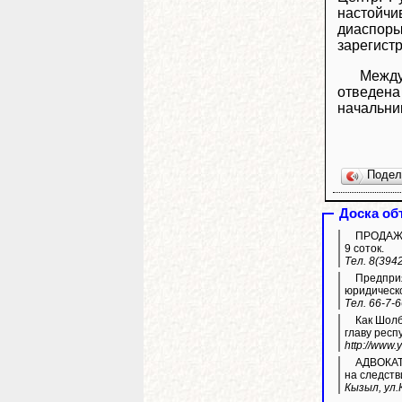
настойчи
диаспоры
зарегист
Между
отведена
начальни
Поде
Доска об
ПРОДАЖА 
9 соток.
Тел. 8(394
Предприя
юридическ
Тел. 66-7-
Как Шолбан Кара-оол 
главу респ
http://www
АДВОКАТ 
на следств
Кызыл, ул.