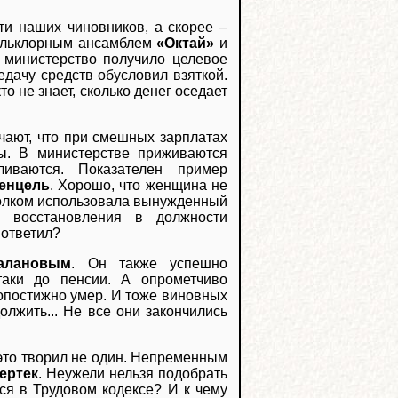
ти наших чиновников, а скорее –
фольклорным ансамблем
«Октай»
и
министерство получило целевое
дачу средств обусловил взяткой.
о не знает, сколько денег оседает
чают, что при смешных зарплатах
ы. В министерстве приживаются
иваются. Показателен пример
енцель
. Хорошо, что женщина не
 толком использовала вынужденный
ё восстановления в должности
 ответил?
галановым
. Он также успешно
таки до пенсии. А опрометчиво
оропостижно умер. И тоже виновных
олжить... Не все они закончились
 это творил не один. Непременным
Хертек
. Неужели нельзя подобрать
ся в Трудовом кодексе? И к чему