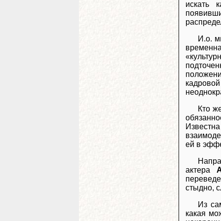
искать 
появивш
распреде
И.о. 
временна
«культур
подточе
положени
кадровой
неоднокр
Кто ж
обязанн
Известна
взаимоде
ей в эфф
Напра
актера
переведе
стыдно, с
Из са
какая мо