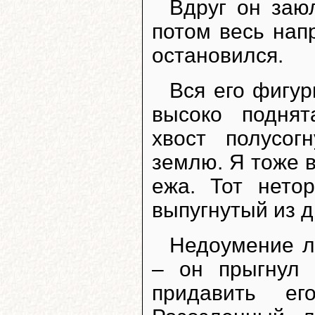
Вдруг он заю
потом весь нап
остановился.
Вся его фигу
высоко подня
хвост полусог
землю. Я тоже 
ежа. Тот нето
выпугнутый из 
Недоумение л
– он прыгнул 
придавить ег