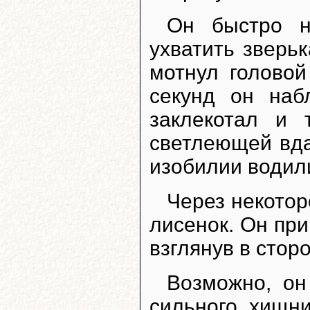
Он быстро н
ухватить зверьк
мотнул головой
секунд он наб
заклекотал и 
светлеющей вда
изобилии водили
Через некотор
лисенок. Он при
взглянув в стор
Возможно, он
сильного хищни