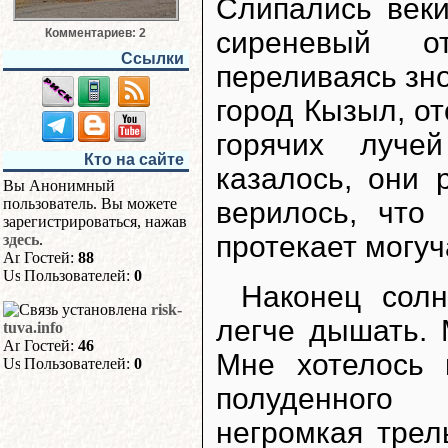
Слипались веки
сиреневый о
Комментариев: 2
Ссылки
переливаясь зн
город Кызыл, о
горячих луче
Кто на сайте
казалось, они 
Вы Анонимный
пользователь. Вы можете
верилось, что
зарегистрироваться, нажав
протекает могуч
здесь
.
Гостей:
88
Пользователей:
0
Наконец сол
risk-
легче дышать. 
tuva.info
Гостей:
46
Мне хотелось 
Пользователей:
0
полуденного 
негромкая трел