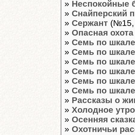
»
Неспокойные 
»
Снайперский 
»
Сержант
(№15, 
»
Опасная охота
»
Семь по шкале
»
Семь по шкале
»
Семь по шкале
»
Семь по шкале
»
Семь по шкале
»
Семь по шкале
»
Рассказы о ж
»
Холодное утро
»
Осенняя сказк
»
Охотничьи ра