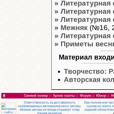
»
Литературная 
»
Литературная 
»
Литературная 
»
Межняк
(№16, 2
»
Литературная 
»
Приметы весн
Материал входи
Творчество: 
Авторская кол
Свежий номер
::
Архив газеты
::
Форум
::
Юмор
::
Н
Ответственность за достоверность
При полном или час
опубликованных материалов несут авторы.
ссылка на газету 
Мнение автора не всегда отражает точку
изданий обязатель
зрения редакции.