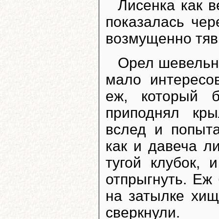
Лисенка как в
показалась чер
возмущенно тяв
Орел шевельну
мало интересо
еж, который 
приподнял кры
вслед и попыта
как и давеча л
тугой клубок, 
отпрыгнуть. Еж
на затылке хищ
сверкнули.