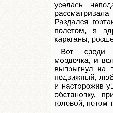
уселась непо
рассматривал
Раздался горта
полетом, я вд
караганы, росш
Вот среди 
мордочка, и вс
выпрыгнул на п
подвижный, лю
и насторожив у
обстановку, п
головой, потом 