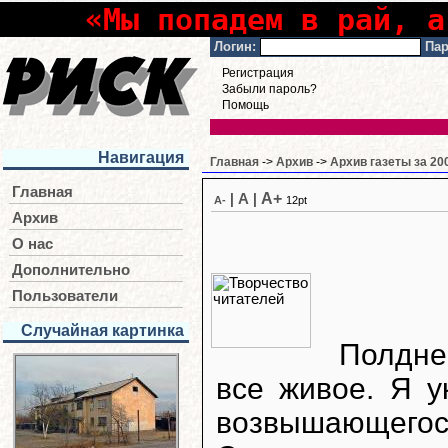
«Мы попадем в рай, а
Логин:
Пар
Регистрация
Забыли пароль?
Помощь
Навигация
Главная
->
Архив
->
Архив газеты за 20
Главная
A+
|
A
|
A-
12pt
Архив
О нас
Дополнительно
Пользователи
Случайная картинка
Полдне
все живое. Я у
возвышающегося