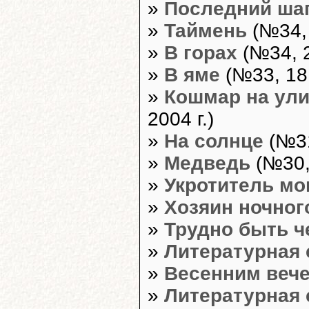
»
Последний ша
»
Таймень
(№34, 
»
В горах
(№34, 2
»
В яме
(№33, 18 
»
Кошмар на ули
2004 г.)
»
На солнце
(№31
»
Медведь
(№30, 
»
Укротитель мо
»
Хозяин ночног
»
Трудно быть 
»
Литературная 
»
Весенним веч
»
Литературная 