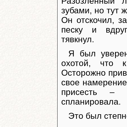
Разозленный л
зубами, но тут 
Он отскочил, з
песку и вдру
тявкнул.
Я был уверен
охотой, что 
Осторожно прив
свое намерение,
присесть – 
спланировала.
Это был степн