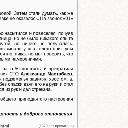
одой. Затем стали думать, как же
евке не оказалось. На звонок «01»
ес насытился и повеселел, почуяв
тница, но не было никакого опыта
угой, но ничего не получалось.
 вызывало у пса только приступы
ятно, никак не мог поверить, что
брыми намерениями.
 за себя постоять, и прекратили
отник СТО
Александр Мастабаев
.
к подземелья завилял хвостом, а,
ез опаски взял его на руки и стал
 из рук и дал стрекача.
о общего приподнятого настроения
арности и доброго отношения
.html
(1370 раз прочитано)