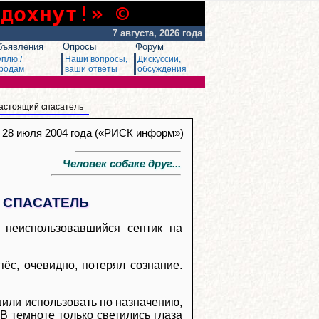
сдохнут!» ©
7 августа, 2026 года
бъявления
Опросы
Форум
уплю /
Наши вопросы,
Дискуссии,
родам
ваши ответы
обсуждения
настоящий спасатель
, 28 июля 2004 года («РИСК информ»)
Человек собаке друг...
 СПАСАТЕЛЬ
 неиспользовавшийся септик на
ёс, очевидно, потерял сознание.
или использовать по назначению,
 В темноте только светились глаза