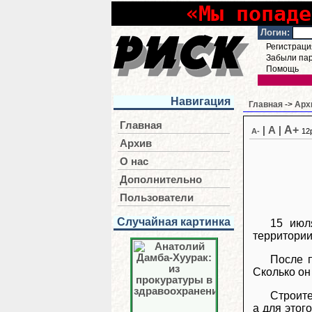
«Мы попаде
Логин:
Регистраци
Забыли па
Помощь
Навигация
Главная
->
Арх
Главная
A+
|
A
|
A-
12
Архив
О нас
Дополнительно
Пользователи
Случайная картинка
15 июл
территории
После п
Сколько он
Строите
а для этог