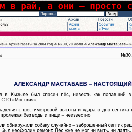
м в рай, а они – просто 
Пароль:
Архив
Новости
О
я
роль?
Архив
События
К
газеты
в Туве
П
ив
->
Архив газеты за 2004 год
->
№ 30, 28 июля
-> Александр Мастабаев – 
№30
pt
АЛЕКСАНДР МАСТАБАЕВ – НАСТОЯЩИЙ
я в Кызыле был спасен пёс, невесть как попавший в
 СТО «Москвич».
адения с шестиметровой высоты и удара о дно септика п
 пролежал без воды и пищи – неизвестно.
ли обнаружили собаку случайно – заброшенный септик реш
о был необходим ремонт. Пёс уже не мог ни выть, ни лаять.