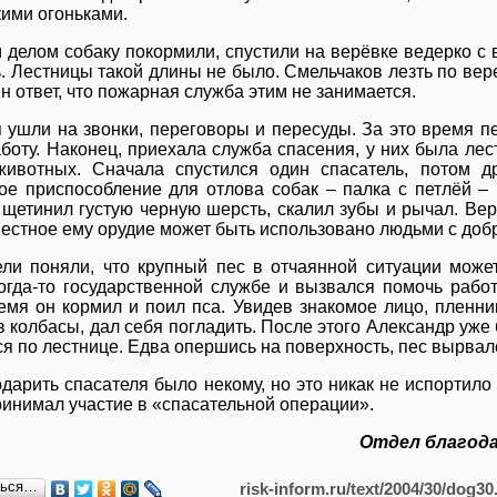
ими огоньками.
делом собаку покормили, спустили на верёвке ведерко с в
ь. Лестницы такой длины не было. Смельчаков лезть по вер
н ответ, что пожарная служба этим не занимается.
 ушли на звонки, переговоры и пересуды. За это время п
боту. Наконец, приехала служба спасения, у них была лес
животных. Сначала спустился один спасатель, потом др
е приспособление для отлова собак – палка с петлёй –
 щетинил густую черную шерсть, скалил зубы и рычал. Веро
естное ему орудие может быть использовано людьми с до
ли поняли, что крупный пес в отчаянной ситуации может
Тогда-то государственной службе и вызвался помочь раб
емя он кормил и поил пса. Увидев знакомое лицо, пленни
 колбасы, дал себя погладить. После этого Александр уже б
я по лестнице. Едва опершись на поверхность, пес вырвался
дарить спасателя было некому, но это никак не испортил
принимал участие в «спасательной операции».
Отдел благод
ться…
risk-inform.ru/text/2004/30/dog30