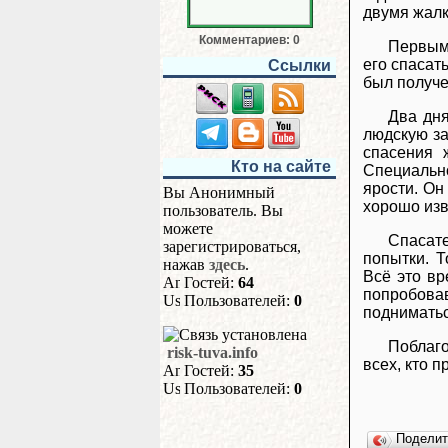
двумя жалк
Комментариев: 0
Первым 
его спасат
Ссылки
был получе
Два дня
людскую за
спасения 
Кто на сайте
Специально
ярости. Он
Вы Анонимный
хорошо изв
пользователь. Вы
можете
Спасате
зарегистрироваться,
попытки. 
нажав
здесь
.
Всё это вр
Гостей:
64
попробовав
Пользователей:
0
подниматьс
Поблаго
risk-tuva.info
всех, кто 
Гостей:
35
Пользователей:
0
Подели