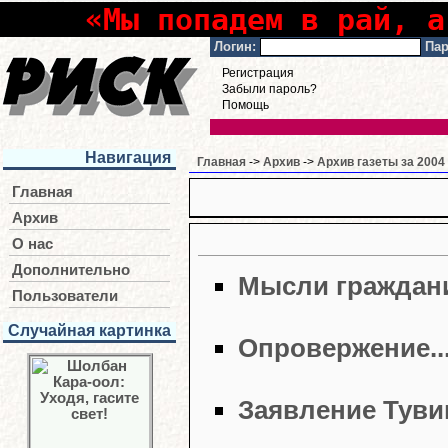
«Мы попадем в рай, а
Логин:
Пар
Регистрация
Забыли пароль?
Помощь
Навигация
Главная
->
Архив
->
Архив газеты за 2004
Главная
Архив
О нас
Дополнительно
Мысли граждан
Пользователи
Случайная картинка
Опровержение..
Заявление Туви