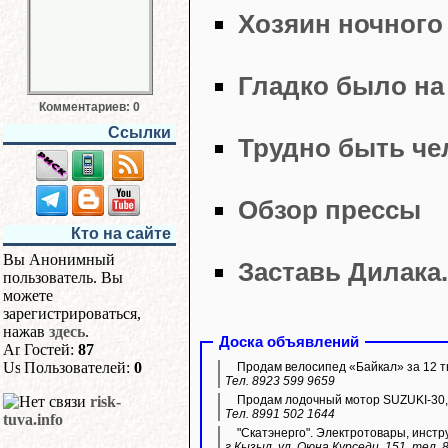
Хозяин ночного
Гладко было на 
Комментариев: 0
Ссылки
Трудно быть че
Обзор прессы
Кто на сайте
Вы Анонимный
Заставь Дилака..
пользователь. Вы
можете
зарегистрироваться,
нажав
здесь
.
Доска объявлений
Гостей:
87
Пользователей:
0
Продам велосипед «Байкал» за 12 ты
Тел. 8923 599 9659
Продам лодочный мотор SUZUKI-30,
risk-
Тел. 8991 502 1644
tuva.info
"Скатэнерго". Электротовары, инстр
г.Кызыл, ул. Оюна Курседи, 151, тел. 