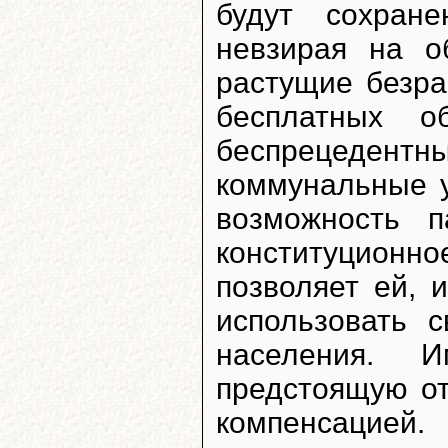
будут сохран
невзирая на о
растущие безра
бесплатных о
беспрецедент
коммунальные у
возможность 
конституцион
позволяет ей, 
использовать 
населения. 
предстоящую от
компенсацией.