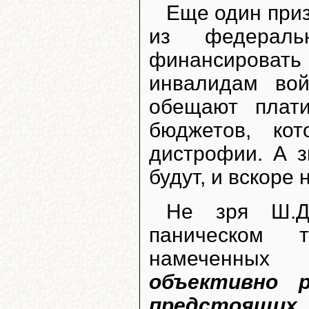
Еще один приз
из федеральн
финансироват
инвалидам вой
обещают плат
бюджетов, ко
дистрофии. А з
будут, и вскоре 
Не зря Ш.Д
паническом 
намеченных 
объективно 
предстоящих 