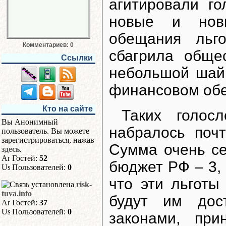
агитировали г
новые и новы
обещания льг
Комментариев: 0
сбагрила обще
Ссылки
небольшой шайк
финансовом обе
Кто на сайте
Таких голос
Вы Анонимный
набралось поч
пользователь. Вы можете
зарегистрироваться, нажав
Сумма очень се
здесь
.
Гостей:
52
бюджет РФ – 3,
Пользователей:
0
что эти льготы
risk-
tuva.info
будут им дост
Гостей:
37
Пользователей:
0
законами, пр