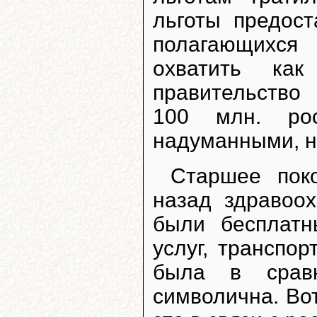
льготы предос
полагающихся
охватить как
правительство
100 млн. ро
надуманными, н
Старшее пок
назад здравоо
были бесплатн
услуг, транспор
была в сравн
символична. Во