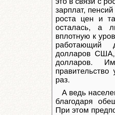
это в связи с ро
зарплат, пенсий
роста цен и т
осталась, а 
вплотную к уро
работающий 
долларов США,
долларов. И
правительство 
раз.
А ведь насел
благодаря обе
При этом предп