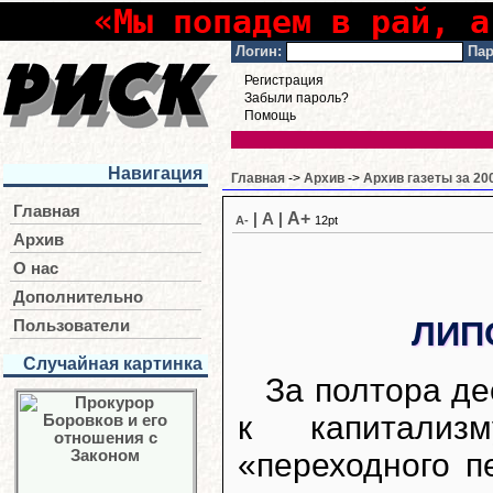
«Мы попадем в рай, а
Логин:
Пар
Регистрация
Забыли пароль?
Помощь
Навигация
Главная
->
Архив
->
Архив газеты за 20
Главная
A+
|
A
|
A-
12pt
Архив
О нас
Дополнительно
ЛИП
Пользователи
Случайная картинка
За полтора де
к капитализ
«переходного п