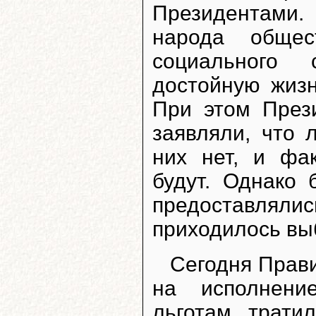
Президентами
народа общес
социального
достойную жизн
При этом През
заявляли, что 
них нет, и фа
будут. Однако 
предоставля
приходилось вы
Сегодня Прави
на исполнени
льготам трати