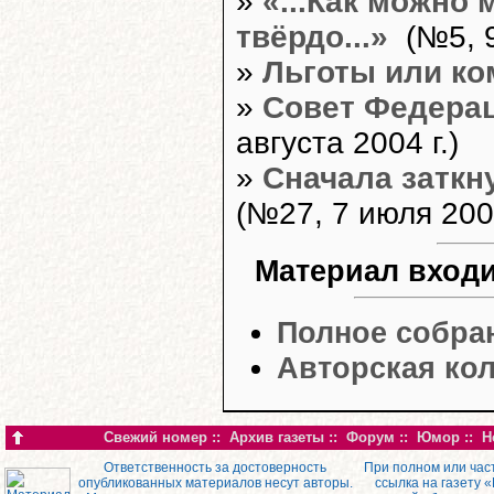
»
«...Как можно 
твёрдо...»
(№5, 9
»
Льготы или к
»
Совет Федерац
августа 2004 г.)
»
Сначала заткну
(№27, 7 июля 2004
Материал входи
Полное собра
Авторская кол
Свежий номер
::
Архив газеты
::
Форум
::
Юмор
::
Н
Ответственность за достоверность
При полном или час
опубликованных материалов несут авторы.
ссылка на газету 