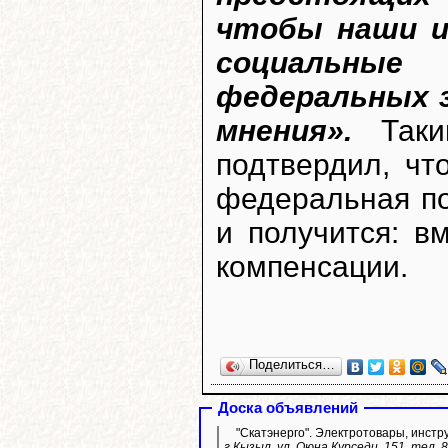
чтобы наши и
социальные
федеральных з
мнения».
Таки
подтвердил, чт
федеральная п
и получится: в
компенсации.
Поделиться…
Доска объявлений
"Скатэнерго". Электротовары, инстр
г.Кызыл, ул. Оюна Курседи, 151, тел. 