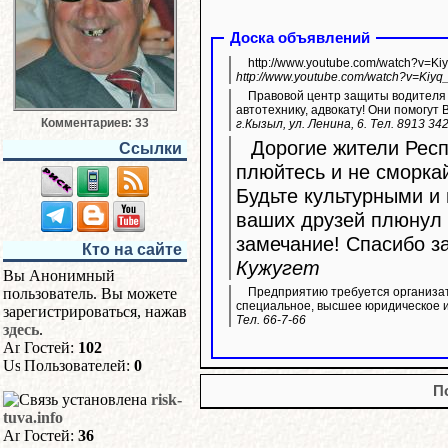
Доска объявлений
http://www.youtube.com/watch?v=Ki
http://www.youtube.com/watch?v=Kiyq
Правовой центр защиты водителя 
автотехнику, адвокату! Они помогут 
Комментариев: 33
г.Кызыл, ул. Ленина, 6. Тел. 8913 34
Дорогие жители Респ
Ссылки
плюйтесь и не сморка
Будьте культурными и 
ваших друзей плюнул 
замечание! Спасибо з
Кто на сайте
Кужугет
Вы Анонимный
Предприятию требуется организат
пользователь. Вы можете
специальное, высшее юридическое и
зарегистрироваться, нажав
Тел. 66-7-66
здесь
.
Гостей:
102
Пользователей:
0
П
risk-
tuva.info
Гостей:
36