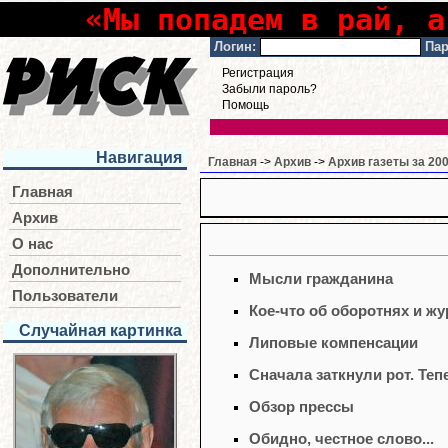
«Мы попадем в рай, а
Логин:
Пар
Регистрация
Забыли пароль?
Помощь
Навигация
Главная
->
Архив
->
Архив газеты за 200
Главная
Архив
О нас
Дополнительно
Мысли гражданина
Пользователи
Кое-что об оборотнях и ж
Случайная картинка
Липовые компенсации
Сначала заткнули рот. Теп
Обзор прессы
Обидно, честное слово...