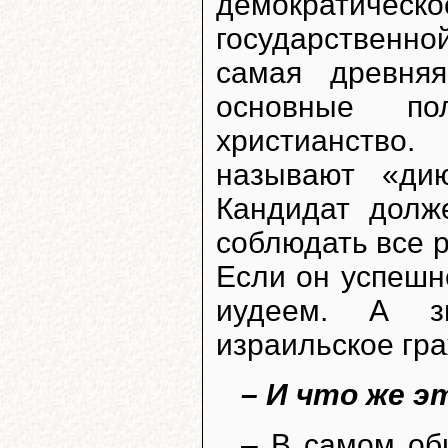
демократическ
государственно
самая древняя
основные по
христианство
называют «ди
Кандидат долж
соблюдать все 
Если он успешн
иудеем. А зн
израильское гр
– И что же э
– В самом об