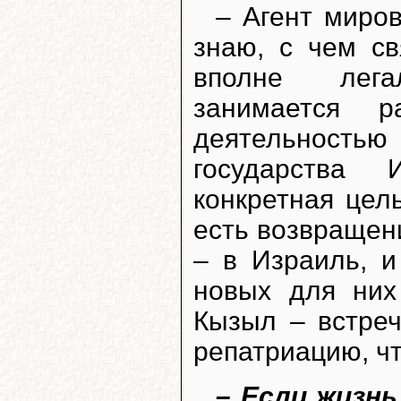
– Агент миро
знаю, с чем св
вполне лега
занимается р
деятельностью
государства
конкретная цел
есть возвращен
– в Израиль, и
новых для них
Кызыл – встре
репатриацию, чт
– Если жизнь