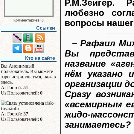
Р.М.Зейгер. 
любезно согл
вопросы нашег
Комментариев: 0
Ссылки
– Рафаил Ми
Вы представ
Кто на сайте
название «аг
Вы Анонимный
нём указано 
пользователь. Вы можете
зарегистрироваться, нажав
организации д
здесь
.
Гостей:
51
Сразу возник
Пользователей:
0
«всемирным е
risk-
tuva.info
жидо-массонс
Гостей:
37
Пользователей:
0
занимаетесь?