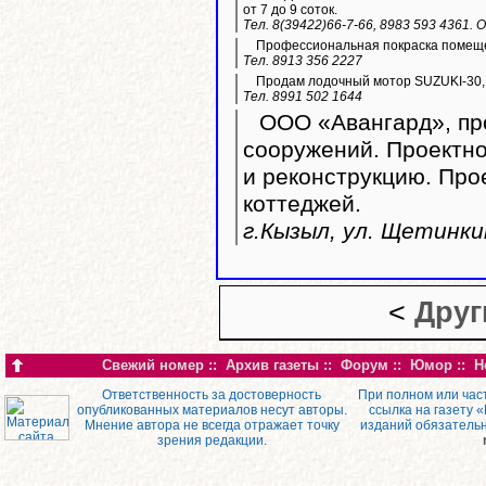
от 7 до 9 соток.
Тел. 8(39422)66-7-66, 8983 593 4361.
Профессиональная покраска помещ
Тел. 8913 356 2227
Продам лодочный мотор SUZUKI-30,
Тел. 8991 502 1644
ООО «Авангард», про
сооружений. Проектно
и реконструкцию. Пр
коттеджей.
г.Кызыл, ул. Щетинкин
<
Друг
Свежий номер
::
Архив газеты
::
Форум
::
Юмор
::
Н
Ответственность за достоверность
При полном или час
опубликованных материалов несут авторы.
ссылка на газету 
Мнение автора не всегда отражает точку
изданий обязатель
зрения редакции.