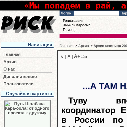
«Мы попадем в рай, а
Логин:
Пар
Регистрация
Забыли пароль?
Помощь
Навигация
Главная
->
Архив
->
Архив газеты за 20
Главная
A+
|
A
|
A-
12pt
Архив
О нас
Дополнительно
...А ТАМ
Пользователи
Случайная картинка
Туву вп
координатор Е
в России по