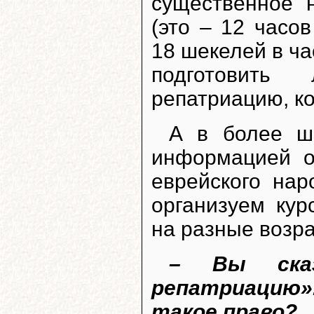
существенное 
(это – 12 часо
18 шекелей в ча
подготовит
репатриацию, к
А в более ш
информацией о
еврейского нар
организуем ку
на разные возр
– Вы сказ
репатриацию».
такое право?