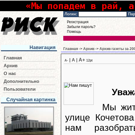
«Мы попадем в рай, а
Логин:
Пар
Регистрация
Забыли пароль?
Помощь
Навигация
Главная
->
Архив
->
Архив газеты за 20
Главная
A+
|
A
|
A-
12pt
Архив
О нас
Дополнительно
Пользователи
Уваж
Случайная картинка
Мы жи
улице Кочетов
нам разобра