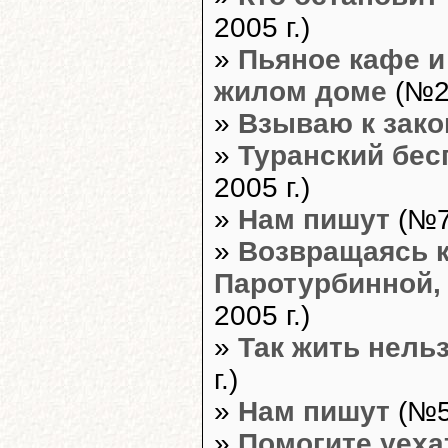
2005 г.)
»
Пьяное кафе и
жилом доме
(№20
»
Взываю к зако
»
Туранский бес
2005 г.)
»
Нам пишут
(№7,
»
Возвращаясь к
Паротурбинной,
2005 г.)
»
Так жить нель
г.)
»
Нам пишут
(№5,
»
Помогите уеха