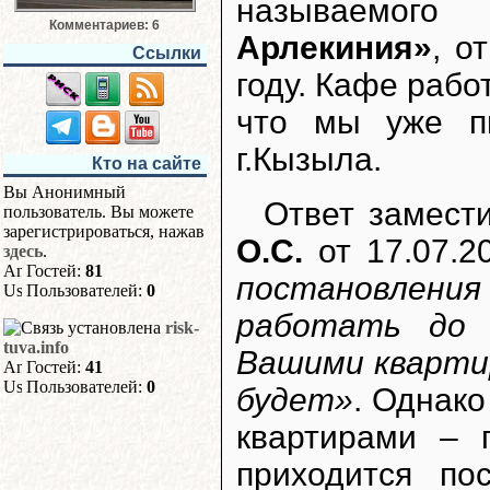
называемог
Комментариев: 6
Арлекиния»
, о
Ссылки
году. Кафе рабо
что мы уже п
г.Кызыла.
Кто на сайте
Вы Анонимный
Ответ замест
пользователь. Вы можете
зарегистрироваться, нажав
О.С.
от 17.07.20
здесь
.
Гостей:
81
постановлени
Пользователей:
0
работать до 
risk-
tuva.info
Вашими кварти
Гостей:
41
Пользователей:
0
будет»
. Однак
квартирами – 
приходится по