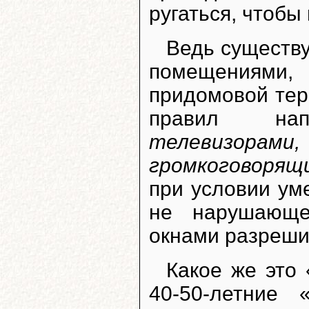
ругаться, чтобы
Ведь существ
помещениями
придомовой терр
правил н
телевизорам
громкоговоря
при условии ум
не нарушающе
окнами разреши
Какое же это 
40-50-летние 