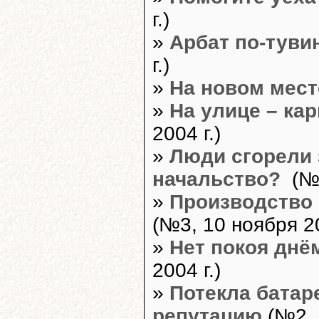
г.)
»
Арбат по-туви
г.)
»
На новом мест
»
На улице – ка
2004 г.)
»
Люди сгорели 
начальство?
(№4
»
Производство 
(№3, 10 ноября 20
»
Нет покоя днё
2004 г.)
»
Потекла батар
репутацию
(№2, 