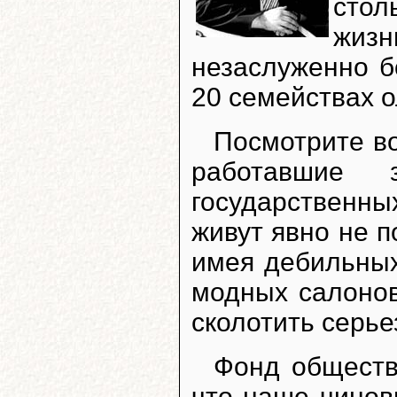
стол
жизн
незаслуженно б
20 семействах о
Посмотрите во
работавшие 
государственн
живут явно не 
имея дебильных
модных салонов
сколотить серье
Фонд обществ
что наше чинов