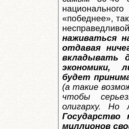
национальног
«победнее», та
несправедли
наживаться н
отдавая ниче
вкладывать д
экономики, 
будет приним
(а такие возмо
чтобы серье
олигарху. Но
Государство
миллионов сво