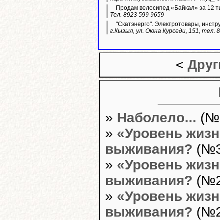
Продам велосипед «Байкал» за 12 ты
Тел. 8923 599 9659
"Скатэнерго". Электротовары, инстр
г.Кызыл, ул. Оюна Курседи, 151, тел. 
<
Друг
»
Наболело...
(№2
»
«Уровень жизн
выживания?
(№30
»
«Уровень жизн
выживания?
(№24
»
«Уровень жизн
выживания?
(№20