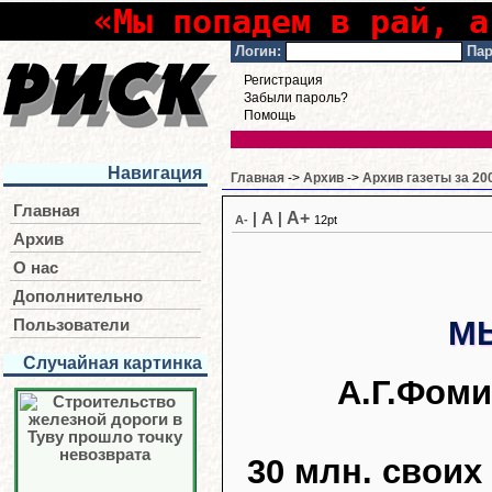
«Мы попадем в рай, а
Логин:
Пар
Регистрация
Забыли пароль?
Помощь
Навигация
Главная
->
Архив
->
Архив газеты за 20
Главная
A+
|
A
|
A-
12pt
Архив
О нас
Дополнительно
М
Пользователи
Случайная картинка
А.Г.Фоми
30 млн. своих