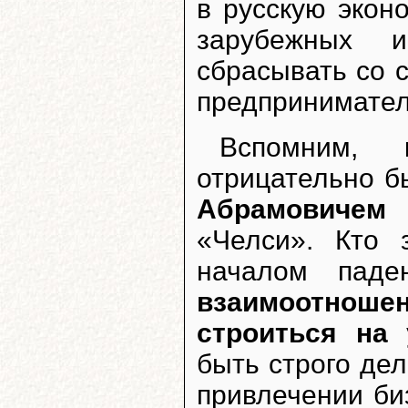
в русскую экон
зарубежных и
сбрасывать со 
предпринимател
Вспомним,
отрицательно б
Абрамовичем
а
«Челси». Кто 
началом паден
взаимоотношен
строиться на 
быть строго де
привлечении би