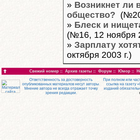
»
Возникнет ли 
общество?
(№20,
»
Блеск и нищет
(№16, 12 ноября 2
»
Зарплату хотя
октября 2003 г.)
Свежий номер
::
Архив газеты
::
Форум
::
Юмор
::
Н
Ответственность за достоверность
При полном или час
опубликованных материалов несут авторы.
ссылка на газету 
Мнение автора не всегда отражает точку
изданий обязатель
зрения редакции.