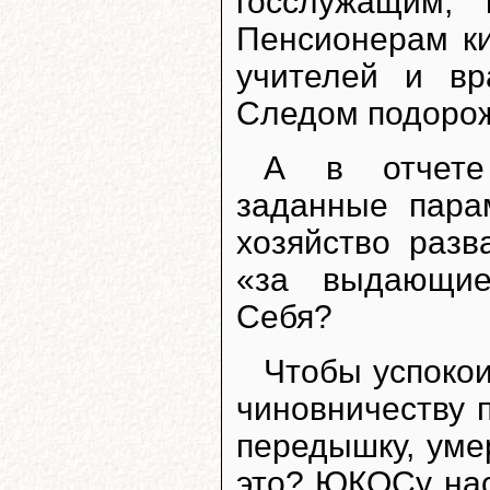
госслужащим,
Пенсионерам ки
учителей и вр
Следом подорож
А в отчете
заданные пара
хозяйство разв
«за выдающие
Себя?
Чтобы успокои
чиновничеству 
передышку, уме
это? ЮКОСу нас