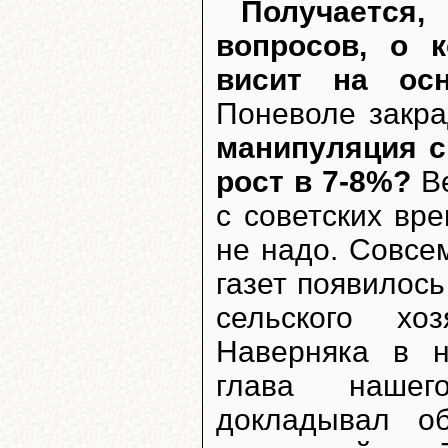
Получается,
вопросов, о 
висит на осн
Поневоле закр
манипуляция с
рост в 7-8%?
Ве
с советских вр
не надо. Совсе
газет появилос
сельского хо
Наверняка в н
глава наше
докладывал о