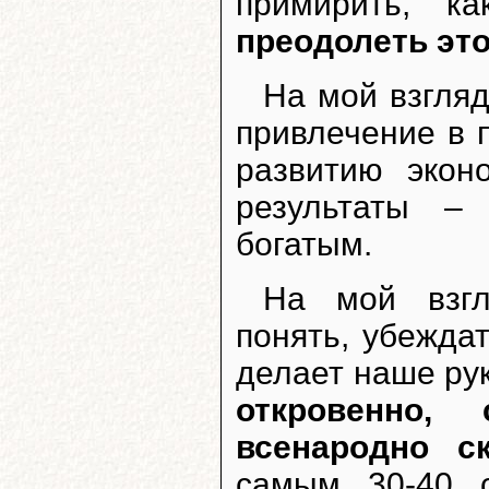
примирить, к
преодолеть это
На мой взгляд
привлечение в 
развитию экон
результаты –
богатым.
На мой взгл
понять, убеждат
делает наше ру
откровенно,
всенародно ск
самым 30-40 