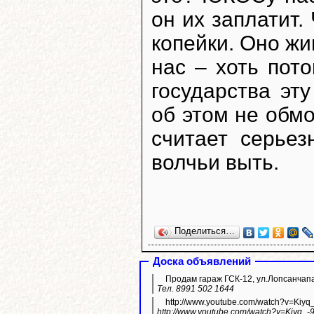
он их заплатит.
копейки. Оно жи
нас – хоть пот
государства эт
об этом не обмо
считает серье
волчьи выть.
Поделиться…
Доска объявлений
Продам гараж ГСК-12, ул.Лопсанчапа
Тел. 8991 502 1644
http://www.youtube.com/watch?v=Kiyq
http://www.youtube.com/watch?v=Kiyq_-