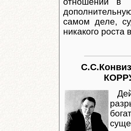
отношений в Т
дополнительн
самом деле, с
никакого роста в
С.С.Конви
КОРР
Де
разр
бог
суще