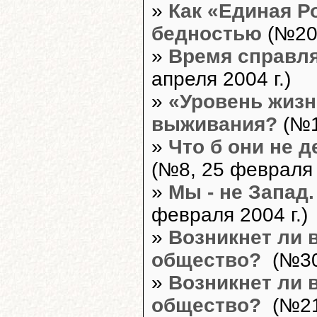
»
Как «Единая Р
бедностью
(№20,
»
Время справл
апреля 2004 г.)
»
«Уровень жизн
выживания?
(№16
»
Что б они не д
(№8, 25 февраля 
»
Мы - не Запад. 
февраля 2004 г.)
»
Возникнет ли 
общество?
(№30,
»
Возникнет ли 
общество?
(№21,