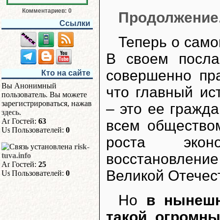
Комментариев: 0
Продолжение.
Ссылки
Теперь о само
В своем посла
совершенно пра
Кто на сайте
Вы Анонимный
что главный ис
пользователь. Вы можете
зарегистрироваться, нажав
– это ее гражд
здесь
.
Гостей:
63
всем общество
Пользователей:
0
роста экон
risk-
восстановлен
tuva.info
Гостей:
25
Великой Отечес
Пользователей:
0
Но
в нынешн
такой огромн