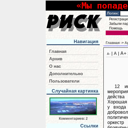
«Мы попаде
Логин:
Регистраци
Забыли па
Помощь
Навигация
Главная
->
А
Главная
A+
|
A
|
A-
Архив
О нас
Дополнительно
Пользователи
12 и
Случайная картинка
меропри
действа
Хорошая 
у входа
доброво
политич
Комментариев: 2
оркестр
Ссылки
бравурны