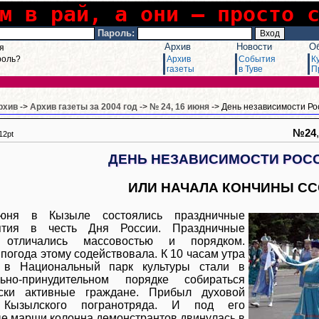
м в рай, а они – просто 
Пароль:
Архив
Новости
О
я
роль?
Архив
События
К
газеты
в Туве
П
рхив
->
Архив газеты за 2004 год
->
№ 24, 16 июня
-> День независимости Ро
№24
12pt
ДЕНЬ НЕЗАВИСИМОСТИ РОС
ИЛИ НАЧАЛА КОНЧИНЫ С
юня в Кызыле состоялись праздничные
ятия в честь Дня России. Праздничные
 отличались массовостью и порядком.
погода этому содействовала. К 10 часам утра
 в Национальный парк культуры стали в
льно-принудительном порядке собираться
ески активные граждане. Прибыл духовой
 Кызылского погранотряда. И под его
е марши колонна демонстрантов двинулась в