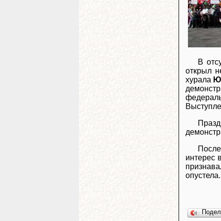
В отс
открыл н
хурала
Ю
демонстр
федерал
Выступле
Празд
демонстра
После
интерес 
признава
опустела.
Поде