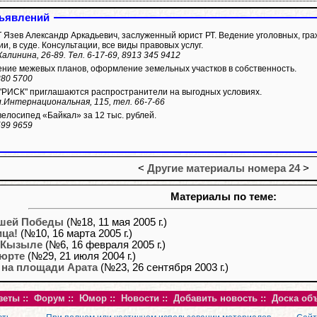
ъявлений
Язев Александр Аркадьевич, заслуженный юрист РТ. Ведение уголовных, гра
ии, в суде. Консультации, все виды правовых услуг.
Калинина, 26-89. Тел. 6-17-69, 8913 345 9412
ние межевых планов, оформление земельных участков в собственность.
380 5700
 "РИСК" приглашаются распространители на выгодных условиях.
л.Интернациональная, 115, тел. 66-7-66
елосипед «Байкал» за 12 тыс. рублей.
599 9659
<
Другие материалы номера 24
>
Материалы по теме:
ашей Победы
(№18, 11 мая 2005 г.)
ца!
(№10, 16 марта 2005 г.)
 Кызыле
(№6, 16 февраля 2005 г.)
 юрте
(№29, 21 июля 2004 г.)
 на площади Арата
(№23, 26 сентября 2003 г.)
зеты
::
Форум
::
Юмор
::
Новости
::
Добавить новость
::
Доска об