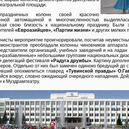
Театральной площади.
раздничных колонн своей красочно
нной автомашиной и многочисленностью выделяла
ивая свою близость к национальному празднику. Были
ителей
«Евроазийцев», «Партии жизни»
и других мелких 
нисты мероприятие проигнорировали, посчитав неуместны
монстрантов преобладали колонны чиновников аппарата 
редставители организаций, учебных заведений и на лада
 «разбавленные» небольшими группами национальных диас
и делегаций фестиваля
«Радуга дружбы»
. Картину дополн
еров. Отдельно от них был замечен одиноко бредущий до 
евший опохмелиться главред
«Тувинской правды» О.Га
йся вокруг, словно ожидающий очередного нападения. Дой
и к Муздрамтеатру.