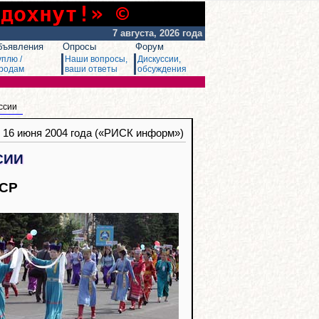
сдохнут!» ©
7 августа, 2026 года
бъявления
Опросы
Форум
уплю /
Наши вопросы,
Дискуссии,
родам
ваши ответы
обсуждения
ссии
, 16 июня 2004 года («РИСК информ»)
СИИ
ССР