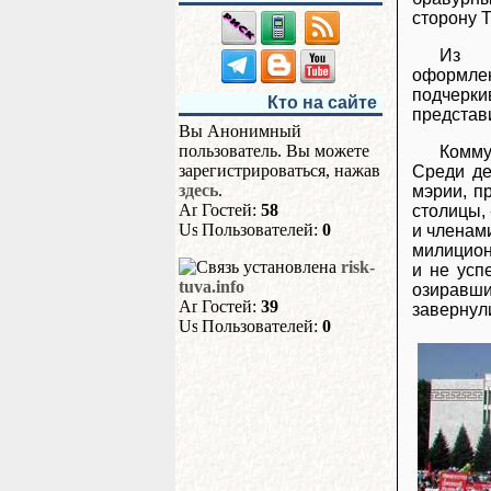
сторону 
Из п
оформле
подчерк
Кто на сайте
представ
Вы Анонимный
пользователь. Вы можете
Комму
зарегистрироваться, нажав
Среди де
здесь
.
мэрии, п
Гостей:
58
столицы,
Пользователей:
0
и членам
милицион
risk-
и не усп
tuva.info
озиравши
Гостей:
39
завернул
Пользователей:
0