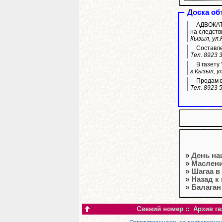
Доска об
АДВОКАТ 
на следств
Кызыл, ул.
Составле
Тел. 8923 
В газету
г.Кызыл, у
Продам в
Тел. 8923 
»
День н
»
Маслени
»
Шагаа в
»
Назад к
»
Балаган
Свежий номер
::
Архив га