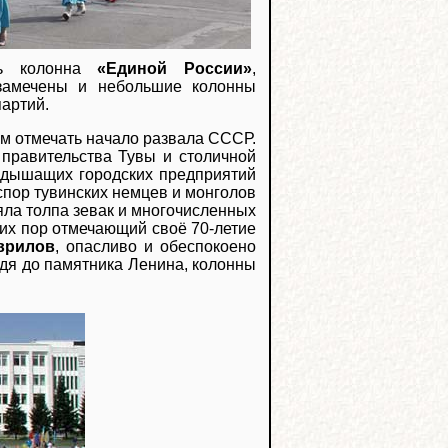
сь колонна
«Единой России»
,
 замечены и небольшие колонны
партий.
м отмечать начало развала СССР.
правительства Тувы и столичной
н дышащих городских предприятий
пор тувинских немцев и монголов
яла толпа зевак и многочисленных
сих пор отмечающий своё 70-летие
врилов
, опасливо и обеспокоено
дя до памятника Ленина, колонны