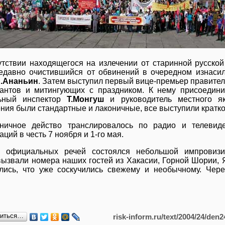
утствии находящегося на излечении от старинной русско
едавно очистившийся от обвинений в очередном изнасил
.Ананьин
. Затем выступил первый вице-премьер правите
антов и митингующих с праздником. К нему присоедин
ьный инспектор
Т.Монгуш
и руководитель местного я
ния были стандартные и лаконичные, все выступили кратко 
ничное действо транслировалось по радио и телевид
ций в честь 7 ноября и 1-го мая.
 официальных речей состоялся небольшой импровизи
вызвали номера наших гостей из Хакасии, Горной Шории, Я
лись, что уже соскучились свежему и необычному. Чер
литься…
risk-inform.ru/text/2004/24/den2