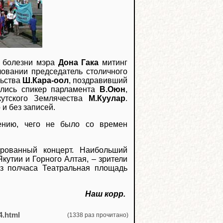
й болезни мэра
Дона Гака
митинг
овании председатель столичного
льства
Ш.Кара-оол
, поздравивший
ились спикер парламента
В.Оюн
,
кутского Землячества
М.Куулар
.
и без записей.
ению, чего не было со времен
рованный концерт. Наибольший
кутии и Горного Алтая, – зрители
ез полчаса Театральная площадь
Наш корр.
4.html
(1338 раз прочитано)