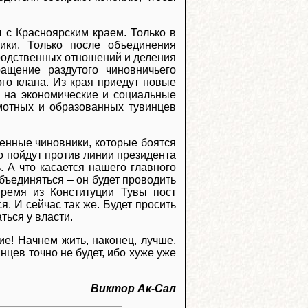
ы с Красноярским краем. Только в
ики. Только после объединения
родственных отношений и деления
ащение раздутого чиновничьего
го клана. Из края приедут новые
м на экономические и социальные
мотных и образованных тувинцев
ленные чиновники, которые боятся
о пойдут против линии президента
. А что касается нашего главного
бъединяться – он будет проводить
ремя из Конституции Тувы пост
я. И сейчас так же. Будет просить
ться у власти.
ие! Начнем жить, наконец, лучше,
цев точно не будет, ибо хуже уже
Виктор Ак-Сал