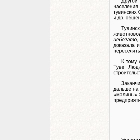
Другой
населения
тувинских 
и др. обще
Тувинс
животновод
небогато,
доказала и
переселять
К тому 
Туве. Люд
строительс
Заканчи
дальше на 
«малины» ж
предприяти