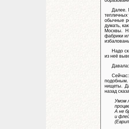
образовани
Далее. 
тепличных 
обычные ро
думать, ка
Москвы. Н
фабрики ил
избалованы
Надо ск
из неё выв
Давала: 
Сейчас
подобным. 
нищеты. Д
назад сказ
Умом 
процв
А не б
и фле
(Еврип