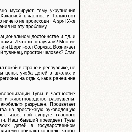
вно муссируют тему укрупнения
Хакасией, в частности. Только вот
 ничего не происходит. А зря! Уже
ения на эту проблему.
ациональном достоинстве и т.д. и
унгами. И что же получили? Многие
сле и Шериг-оол Ооржак. Возникает
ой тувинец, простой человек? Стал
ыл покой в стране и республике, не
ы цены, учеба детей в школах и
регионы на отдых, как в ранешние
уверенизации Тувы в частности?
во и животноводство разрушены,
акобальт» разрушен. Процветает
йства на престижную руководящую
ок известной супруге главного
сти. Наш бывший президент Тувы
воих детей в государственном
родители собирают коноплю, чтобы