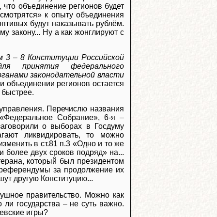
, что объединение регионов будет
смотрятся» к опыту объединения
оптивых будут наказывать рублём.
 закону... Ну а как жонглируют с
м 3 – 8 Конституции Российской
для принятия федерального
органами законодательной власти
ри объединении регионов остается
 быстрее.
о управления. Перечислю названия
 «Федеральное Собрание», 6-я –
заговорили о выборах в Госдуму
гают ликвидировать, то можно
зменить в ст.81 п.3 «Одно и то же
 более двух сроков подряд» на...
терана, который был президентом
х референдумы за продолжение их
шут другую Конституцию...
ушное правительство. Можно как
о ли государства – не суть важно.
левские игры?