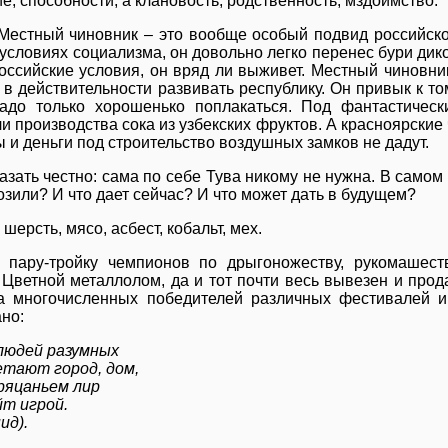
е, способности, а клановость, родственность, мздоимство.
Местный чиновник – это вообще особый подвид российск
условиях социализма, он довольно легко перенес бури дик
ссийские условия, он вряд ли выживет. Местный чиновник
к в действительности развивать республику. Он привык к том
адо только хорошенько поплакаться. Под фантастическ
и производства сока из узбекских фруктов. А красноярски
 и деньги под строительство воздушных замков не дадут.
азать честно: сама по себе Тува никому не нужна. В самом
озили? И что дает сейчас? И что может дать в будущем?
шерсть, мясо, асбест, кобальт, мех.
: пару-тройку чемпионов по дрыгоножеству, рукомашес
Цветной металлолом, да и тот почти весь вывезен и прод
а многочисленных победителей различных фестивалей и
ано:
людей разумных
етают город, дом,
ряцаньем лир
йт игрой.
ид).