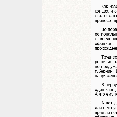
Как изв
концах, и 
сталкивать
принесёт п
Во-пер
региональ
с введени
официальн
прохождени
Трудне
решение ра
не придум
губернии.
напряженно
В перву
один клан 
А что ему 
А вот д
для него у
вряд ли по