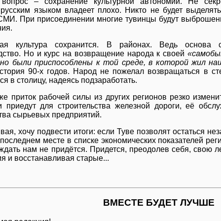
 вопрос – сохранение культурной автономии. Не секре
 русским языком владеет плохо. Никто не будет выделят
СМИ. При присоединении многие тувинцы будут выброшены
ния.
кая культура сохранится. В районах. Ведь основа 
ство. Но и курс на возвращение народа к своей
«самобы
 но были приспособлены к той среде, в которой жил на
стория 90-х годов. Народ не пожелал возвращаться в сте
ся в столицу, надеясь подзаработать.
же приток рабочей силы из других регионов резко измен
и приедут для строительства железной дороги, её обсл
тва сырьевых предприятий.
вая, хочу подвести итоги: если Туве позволят остаться не
последнем месте в списке экономических показателей рег
дать нам не придётся. Придется, преодолев себя, свою ле
я и восстанавливая старые...
ВМЕСТЕ БУДЕТ ЛУЧШЕ