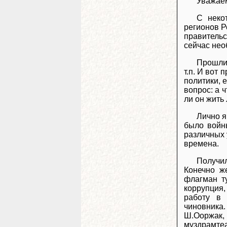
Уважае
С неко
регионов Р
правительс
сейчас нео
Прошли 
т.п. И вот
политики, 
вопрос: а 
ли он жить
Лично я
было войн
различных 
времена.
Получи
Конечно ж
флагман т
коррупция,
работу в 
чиновника
Ш.Ооржак,
муздрамтеа