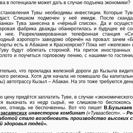
ува в потенциале может дать в случае подъема экономики?
становления Тувы необходимы инвестиции. Которые Туве
даст. Слишком подмочен у неё имидж. После сканда
банка» Тува занесена в «чёрный список». Да и осущес
вровая фабрика дважды обанкротилась и будущее её сом
я нее. Разрекламированная телефонная станция «Си
одный аэропорт» заведомо обречён на провал: зачем «Бо
порты есть в Абакане и Красноярске? Пока нет «железки» 
Туву будут облетать стороной. На приток иностранных
олото и поучиться горловому пению, с нашими-то гостини
тельно, что прокладка железной дороги до Кызыла видит
ого региона. Хотя для начала не помешало бы капитально
) автотрассу Кызыл – Абакан. На это тоже требуются день
ю цену придётся заплатить Туве, в случае «экономическог
ся выкачать из недр сырьё, не слишком-то беспокоясь
ских, отнюдь не беспочвенны. Вот что пишет
В.Бузыкаев
ю
засаянских
инвесторов комбинат
(«Туваасбест». –
Ре
аботой стало возобновить производство высоких с
й здоровья людей».