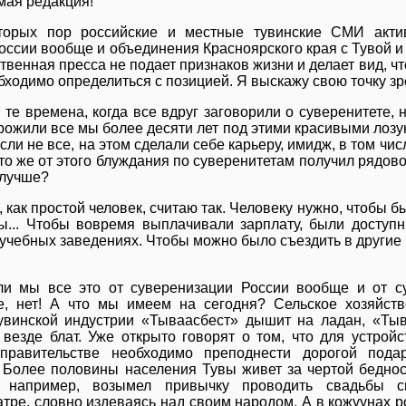
мая редакция!
торых пор российские и местные тувинские СМИ акти
оссии вообще и объединения Красноярского края с Тувой и 
твенная пресса не подает признаков жизни и делает вид, что
бходимо определиться с позицией. Я выскажу свою точку зр
те времена, когда все вдруг заговорили о суверенитете, н
 прожили все мы более десяти лет под этими красивыми лоз
если не все, на этом сделали себе карьеру, имидж, в том чи
что же от этого блуждания по суверенитетам получил рядов
 лучше?
, как простой человек, считаю так. Человеку нужно, чтобы б
ы... Чтобы вовремя выплачивали зарплату, были доступн
учебных заведениях. Чтобы можно было съездить в другие 
ли мы все это от суверенизации России вообще и от с
е, нет! А что мы имеем на сегодня? Сельское хозяйст
увинской индустрии «Тываасбест» дышит на ладан, «Тыв
 везде блат. Уже открыто говорят о том, что для устро
правительстве необходимо преподнести дорогой подар
. Более половины населения Тувы живет за чертой бедно
 например, возымел привычку проводить свадьбы с
тре, словно издеваясь над своим народом. А в кожуунах 