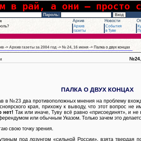
м в рай, а они – просто 
Пароль:
Архив
Новости
О
я
роль?
Архив
События
К
газеты
в Туве
П
ив
->
Архив газеты за 2004 год
->
№ 24, 16 июня
-> Палка о двух концах
№24
pt
ПАЛКА О ДВУХ КОНЦАХ
ав в
№23
два противоположных мнения на проблему вхож
сноярского края, прихожу к выводу, что этот вопрос не и
 нет!
Так или иначе, Туву всё равно «присоединят», и не 
ферендумом или обычным Указом. Только зачем это делает
аю свою точку зрения.
утиным под лозунгом «сильной России», взята твердая п