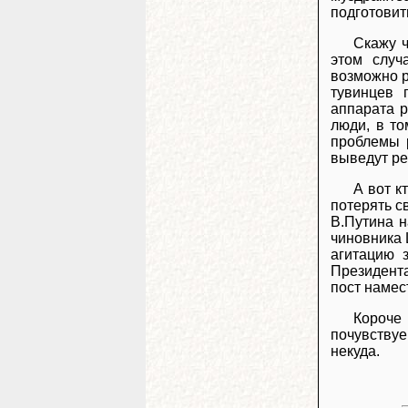
подготовить
Скажу ч
этом случ
возможно р
тувинцев 
аппарата р
люди, в то
проблемы 
выведут ре
А вот к
потерять с
В.Путина н
чиновника 
агитацию 
Президента
пост намес
Короче 
почувствуе
некуда.