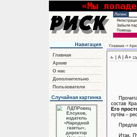
«Мы попаде
Логин:
Регистраци
Забыли па
Помощь
Навигация
Главная
->
Арх
Главная
A+
|
A
|
A-
12
Архив
О нас
Дополнительно
Пользователи
Случайная картинка
Прочит
состав Кра
Его просто
путём – ре
Предлаг
Итак, П