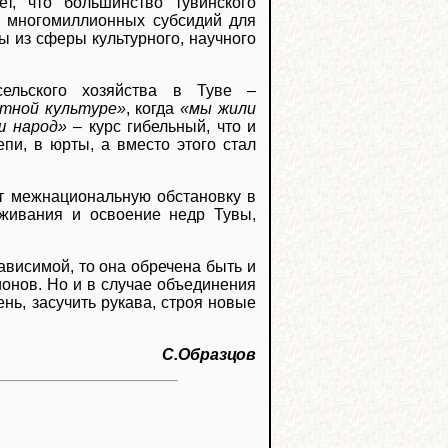
т, что большинство тувинского
ь многомиллионных субсидий для
 из сферы культурного, научного
сельского хозяйства в Туве –
тной культуре»
, когда
«мы жили
ш народ»
– курс гибельный, что и
пи, в юрты, а вместо этого стал
ит межнациональную обстановку в
уживания и освоение недр Тувы,
зависимой, то она обречена быть и
ионов. Но и в случае объединения
нь, засучить рукава, строя новые
С.Образцов