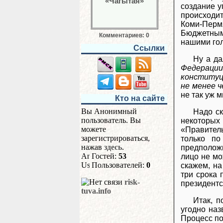
создание у
происходи
Коми-Пермя
Бюджетным.
Комментариев: 0
нашими гол
Ссылки
Ну а да
Федерац
конституци
не менее 
не так уж 
Кто на сайте
Вы Анонимный
Надо ск
пользователь. Вы
некоторых
можете
«Правител
зарегистрироваться,
только по
нажав
здесь
.
предположи
Гостей:
53
лицо не мо
Пользователей:
0
скажем, на
три срока 
risk-
президентс
tuva.info
Итак, 
угодно наз
Процесс по