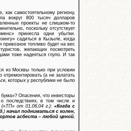
, как самостоятельному региону,
ла вокруг 800 тысяч долларов
твленные проекты не слишком-то
нительно, поскольку отсутствует
менс» принесла одни убытки.
ингу» садиться в Кызыле, когда
и привозное топливо будет на вес
 туристов, желающих посмотреть
цами тоже надеяться глупо. И так
ся из Москвы только при условии
 отремонтировать (а не залатать
ги, которых у республики не было
о бума»? Опасения, что инвесторы
 о последствиях, в том числе и
(«ТП» от 01.06.04 г.)
:
«Когда с
д.
)
начал подниматься с колен,
ортов асбеста – любой ценой.