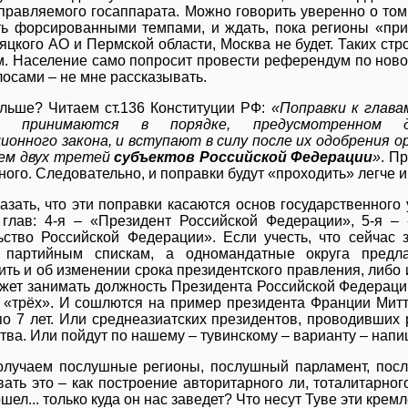
правляемого госаппарата. Можно говорить уверенно о том
ть форсированными темпами, и ждать, пока регионы «при
цкого АО и Пермской области, Москва не будет. Таких стр
 Население само попросит провести референдум по новому
осами – не мне рассказывать.
льше? Читаем ст.136 Конституции РФ:
«Поправки к глава
ии принимаются в порядке, предусмотренном 
онного закона, и вступают в силу после их одобрения 
чем двух третей
субъектов Российской Федерации
»
. П
много. Следовательно, и поправки будут «проходить» легче и
азать, что эти поправки касаются основ государственног
 глав: 4-я – «Президент Российской Федерации», 5-я –
ьство Российской Федерации». Если учесть, что сейчас 
 партийным спискам, а одномандатные округа предла
ть и об изменении срока президентского правления, либо и
жет занимать должность Президента Российской Федерации
 «трёх». И сошлются на пример президента Франции Мит
по 7 лет. Или среднеазиатских президентов, проводивши
тва. Или пойдут по нашему – тувинскому – варианту – напи
получаем послушные регионы, послушный парламент, посл
вать это – как построение авторитарного ли, тоталитарног
шел... только куда он нас заведет? Что несут Туве эти крем