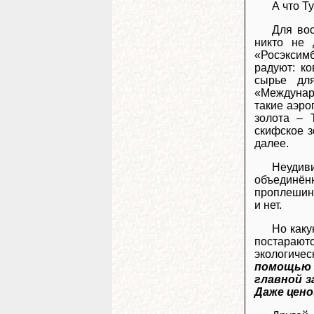
А что Т
Для вос
никто не 
«Росэксим
радуют: ко
сырье дл
«Междунар
такие аэро
золота – 
скифское з
далее.
Неудиви
объединённ
проплешины
и нет.
Но каку
постарают
экологиче
помощь
главной з
Даже цено