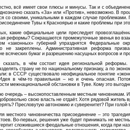
естно, всё имеет свои плюсы и минусы. Так и с объединен
однозначно сказать «За» или «Против», невозможно. В пр
ся со своими, уникальными в каждом случае проблемами. 
рисоединение Тувы к Красноярью и какие проблемы при это
вых, какие официальные цели преследует провозглашённ
ная реформы? Сокращаются промежуточные звенья во взаи
ем «законных» губерний упразднятся Федеральные окр
о не закреплены. Административная реформа призва
е всяческих бумаг и разрешению насущных вопросов и пр
е сказать, в чём состоит идея региональной реформы.
зделять страну не по национальному признаку, а по эконо
али: в СССР существовало неофициальное понятие «эконо
 Идея в чём-то правильная – но и очень опасная. Пот
сти межнациональной обстановки в Туве. Кому это выгодн
ю очередь – высокопоставленным местным чиновникам. Ист
добровольно свою власть не отдаёт. Хотя рядовой житель в
терять? Пресловутую автономию и суверенитет? При голой-т
ля местного чиновничества присоединение – это трагеди
стоев. Во-первых, решения уже будет принимать не местн
терпит сложившиеся феодальные отношения, когда при наз