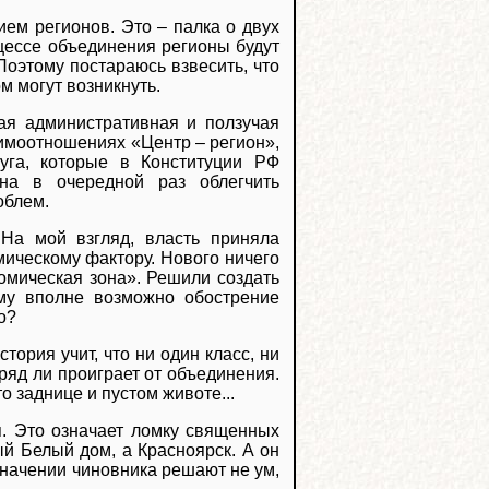
ием регионов. Это – палка о двух
оцессе объединения регионы будут
Поэтому постараюсь взвесить, что
м могут возникнуть.
ая административная и ползучая
моотношениях «Центр – регион»,
уга, которые в Конституции РФ
на в очередной раз облегчить
облем.
 На мой взгляд, власть приняла
мическому фактору. Нового ничего
мическая зона». Решили создать
ому вполне возможно обострение
о?
ория учит, что ни один класс, ни
ряд ли проиграет от объединения.
о заднице и пустом животе...
я. Это означает ломку священных
ый Белый дом, а Красноярск. А он
начении чиновника решают не ум,