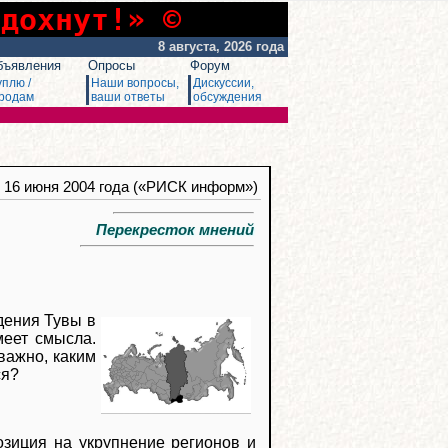
сдохнут!» ©
8 августа, 2026 года
бъявления
Опросы
Форум
уплю /
Наши вопросы,
Дискуссии,
родам
ваши ответы
обсуждения
, 16 июня 2004 года («РИСК информ»)
Перекресток мнений
дения Тувы в
меет смысла.
важно, каким
ся?
озиция на укрупнение регионов и