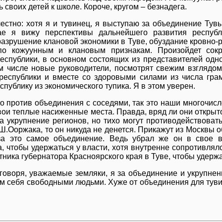
 своих детей к школе. Короче, кругом – безнадега.
естно: хотя я и тувинец, я выступаю за объединение Тув
ае я вижу перспективы дальнейшего развития республ
азрушение клановой экономики в Туве, обуздание кровно-
по кожуунным и клановым признакам. Произойдет сокр
еспублики, в основном состоящих из представителей одно
м числе новые руководители, посмотрят свежим взглядо
республики и вместе со здоровыми силами из числа гра
спублику из экономического тупика. Я в этом уверен.
то против объединения с соседями, так это наши многочис
вои теплые насиженные места. Правда, вряд ли они открыт
а укрупнение регионов, но тихо могут противодействовать
Ш.Ооржака, то он никуда не денется. Прикажут из Москвы о
за это самое объединение. Ведь убрал же он в свое в
, чтобы удержаться у власти, хотя внутренне сопротивлялс
тника губернатора Красноярского края в Туве, чтобы удержа
говоря, уважаемые земляки, я за объединение и укрупнен
м себя свободными людьми. Хуже от объединения для тувин