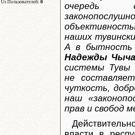
Пользователей:
0
очередь
законопослуш
объективность
наших тувински
А в бытность
Надежды Чыча
системы Тувы в
не составляет
чуткость, добр
наш «законопо
прав и свобод 
Действительн
власти в респу