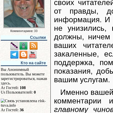
своих читателе
от правды, д
информация. И 
не унизились, 
Комментариев: 33
должны, ничем 
Ссылки
ваших читател
закаленные, е
поддержка, пом
Кто на сайте
показания, доб
Вы Анонимный
пользователь. Вы можете
вашим услугам.
зарегистрироваться, нажав
здесь
.
Гостей:
108
Именно вашей
Пользователей:
0
комментарии 
risk-
tuva.info
главному чино
Гостей:
36