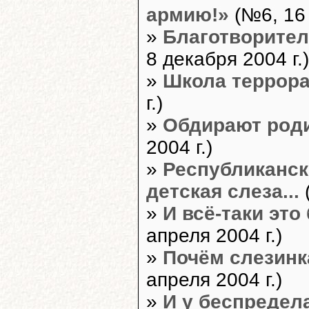
армию!»
(№6, 16 
»
Благотворител
8 декабря 2004 г.)
»
Школа террор
г.)
»
Обдирают род
2004 г.)
»
Республиканск
детская слеза...
(
»
И всё-таки это
апреля 2004 г.)
»
Почём слезинк
апреля 2004 г.)
»
И у беспредел