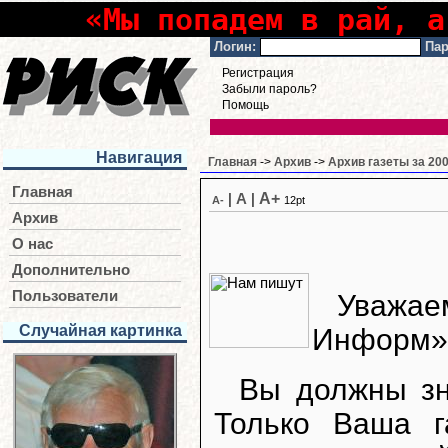
«Мы попадем в рай, а
Логин:
Пар
Регистрация
Забыли пароль?
Помощь
Навигация
Главная
->
Архив
->
Архив газеты за 200
Главная
A+
|
A
|
A-
12pt
Архив
О нас
Дополнительно
Пользователи
Уважа
Случайная картинка
Информ»
Вы должны зн
Только Ваша г