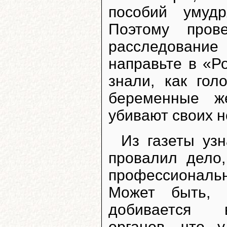
пособий умудр
Поэтому прове
расследовани
направьте в «Р
знали, как гол
беременные ж
убивают своих 
Из газеты узн
провалил дело,
профессиональ
Может быть, 
добивается в
органов, что 