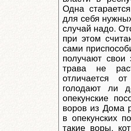
Одна старается
для себя нужных
случай надо. О
при этом счита
сами приспособ
получают свои 
трава не рас
отличается от
голодают ли д
опекунские пос
воров из Дома 
в опекунских п
такие воры, ко