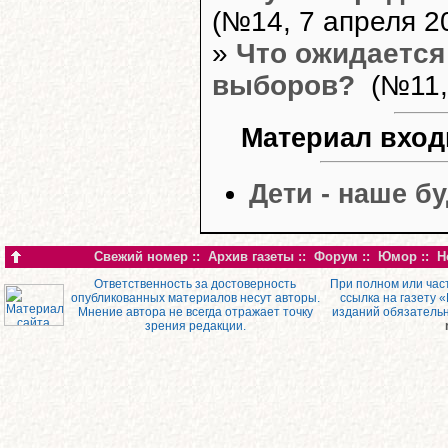
(№14, 7 апреля 20
»
Что ожидается
выборов?
(№11, 
Материал вход
Дети - наше б
Свежий номер
::
Архив газеты
::
Форум
::
Юмор
::
Н
Ответственность за достоверность
При полном или час
опубликованных материалов несут авторы.
ссылка на газету 
Мнение автора не всегда отражает точку
изданий обязатель
зрения редакции.