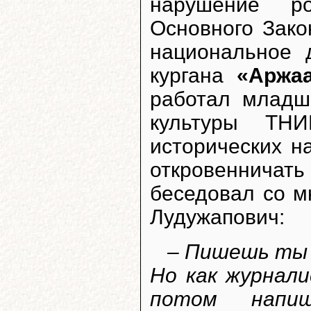
нарушение ро
Основного Зако
национальное 
кургана
«Аржаа
работал младш
культуры ТНИ
исторических н
откровенничать 
беседовал со м
Лудужапович:
– Пишешь ты б
Но как журнал
потом напи