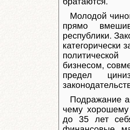
братаются.
Молодой чино
прямо вмеши
республики. За
категорически 
политической
бизнесом, совм
предел циниз
законодательств
Подражание а
чему хорошему
до 35 лет себ
финансовые м