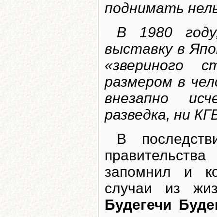
поднимать нельз
В 1980 году
выставку в Яп
«звериного с
размером в чел
внезапно исч
разведка, ни КГ
В последств
правительств
запомнил и ко
случаи из жи
Будегечи Буде