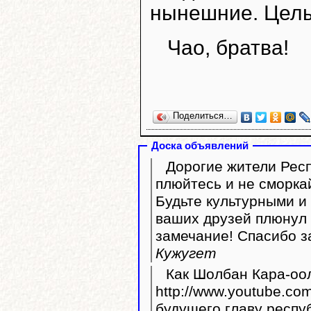
нынешние. Целы
Чао, братва!
Поделиться…
Доска объявлений
Дорогие жители Респ
плюйтесь и не сморка
Будьте культурными и 
ваших друзей плюнул 
замечание! Спасибо з
Кужугет
Как Шолбан Кара-оол
http://www.youtube.com/watc
будущего главу респу