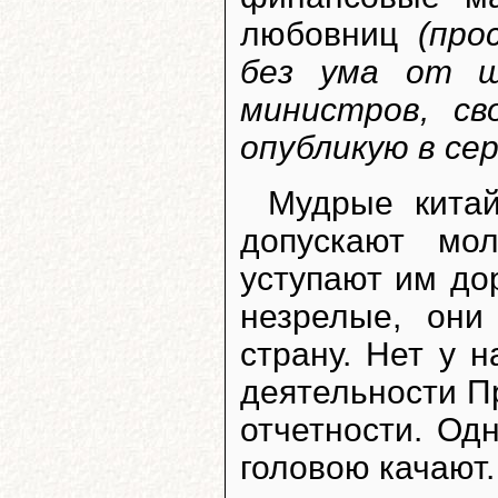
любовниц
(про
без ума от щ
министров, с
опубликую в се
Мудрые китай
допускают мо
уступают им до
незрелые, они
страну. Нет у н
деятельности П
отчетности. Од
головою качают.