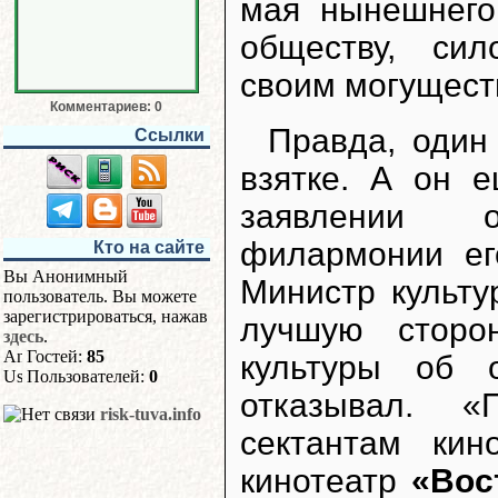
мая нынешнего
обществу, сил
своим могущест
Комментариев: 0
Правда, один
Ссылки
взятке. А он 
заявлении о
филармонии ег
Кто на сайте
Вы Анонимный
Министр культу
пользователь. Вы можете
зарегистрироваться, нажав
лучшую сторо
здесь
.
Гостей:
85
культуры об 
Пользователей:
0
отказывал. «
risk-tuva.info
сектантам ки
кинотеатр
«Вос