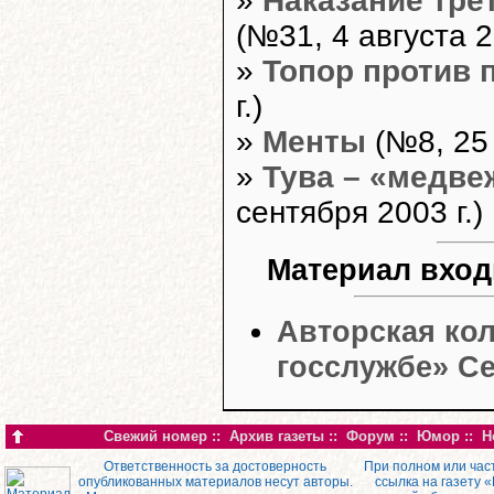
»
Наказание тре
(№31, 4 августа 2
»
Топор против 
г.)
»
Менты
(№8, 25 
»
Тува – «медве
сентября 2003 г.)
Материал вход
Авторская кол
госслужбе» С
Свежий номер
::
Архив газеты
::
Форум
::
Юмор
::
Н
Ответственность за достоверность
При полном или час
опубликованных материалов несут авторы.
ссылка на газету 