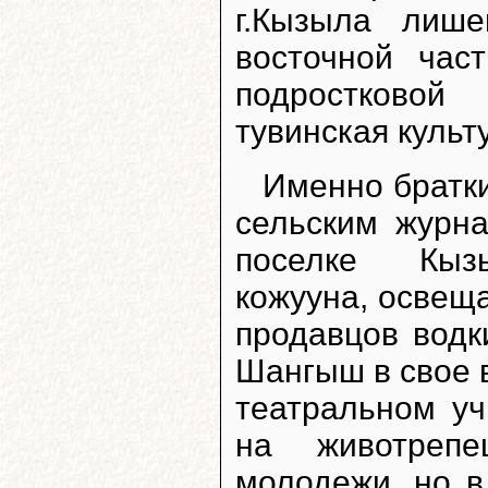
г.Кызыла лиш
восточной час
подростковой
тувинская культ
Именно братк
сельским журн
поселке Кызы
кожууна, освещ
продавцов водк
Шангыш в свое 
театральном уч
на животрепе
молодежи, но в