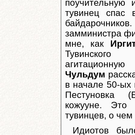
поучительную 
тувинец спас 
байдарочников
замминистра ф
мне, как
Ирги
Тувинского 
агитационную
Чульдум
расска
в начале 50-ых
Пестуновка (
кожууне. Это
тувинцев, о чем
Идиотов был