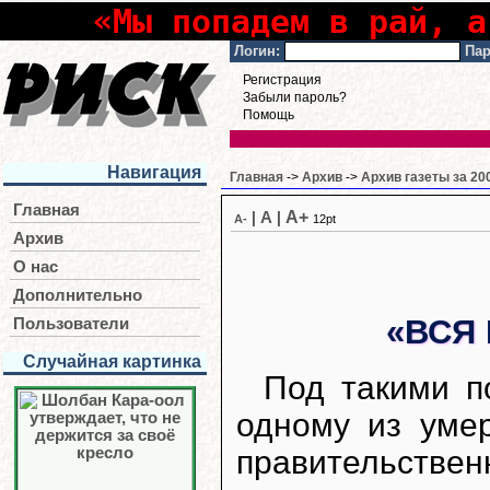
«Мы попадем в рай, а
Логин:
Пар
Регистрация
Забыли пароль?
Помощь
Навигация
Главная
->
Архив
->
Архив газеты за 20
Главная
A+
|
A
|
A-
12pt
Архив
О нас
Дополнительно
«ВСЯ
Пользователи
Случайная картинка
Под такими п
одному из уме
правительстве