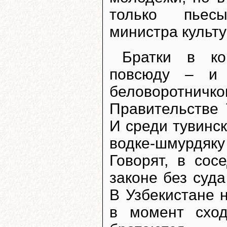
только пьесы
министра культу
Братки в ко
повсюду – и 
беловоротничк
Правительстве 
И среди тувинс
водке-шмурдяк
Говорят, в сос
законе без суда
В Узбекистане 
в момент схо