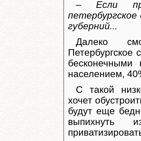
– Если пр
петербургское
губерний...
Далеко смо
Петербургское 
бесконечными 
населением, 40%
С такой низк
хочет обустрои
будут еще бедн
выпихнуть 
приватизиро