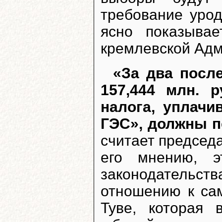
требование урод
ясно показыва
кремлевской Адм
«За два посл
157,444 млн. 
налога, уплач
ГЭС», должны п
считает председ
его мнению, э
законодательств
отношению к са
Туве, которая 