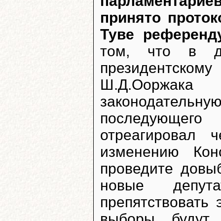
парламентар
принято проток
Туве референд
том, что в д
президентско
Ш.Д.Ооржака
законодательну
последующего 
отреагировал 
изменению Кон
проведите довыб
новые депут
препятствовать 
выборы будут 