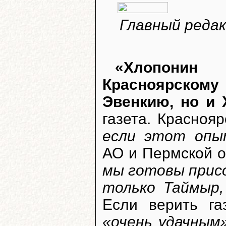
Главный редак
«Хлопонин
Красноярском
Эвенкию, но и 
газета. Красноя
если этот оп
АО и Пермской 
мы готовы присо
только Таймыр,
Если верить га
«очень удачным