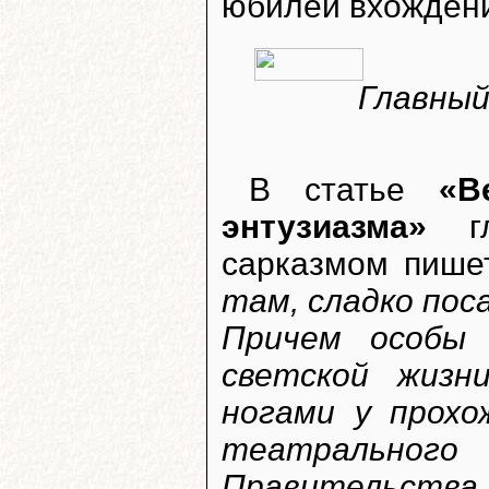
юбилей вхождени
Главный
В статье
«В
энтузиазма»
гл
сарказмом пише
там, сладко пос
Причем особы 
светской жизн
ногами у прохо
театрального 
Правительства..