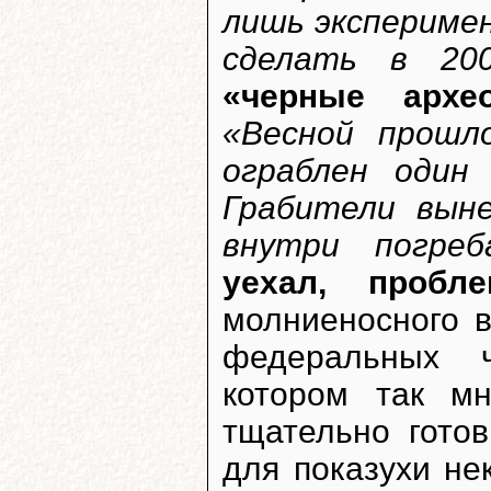
лишь экспериме
сделать в 20
«черные архео
«Весной прошл
ограблен один
Грабители выне
внутри погреб
уехал, пробл
молниеносного в
федеральных ч
котором так мн
тщательно готов
для показухи не