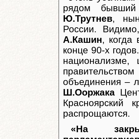
рядом бывший 
Ю.Трутнев
, ны
России. Видим
А.Кашин
, когда
конце 90-х годов
национализме,
правительством
объединения – л
Ш.Ооржака
Цент
Красноярский 
распрощаются.
«На закры