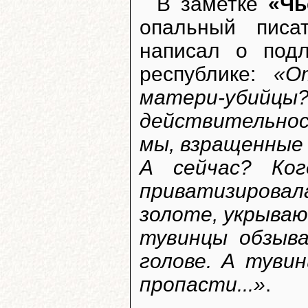
В заметке
«Чь
опальный пис
написал о подл
республике:
«О
матери-убийцы?
действительнос
мы, взращенные 
А сейчас? Ког
приватизирова
золоте, укрыва
тувинцы обзыв
голове. А туви
пропасти...»
.