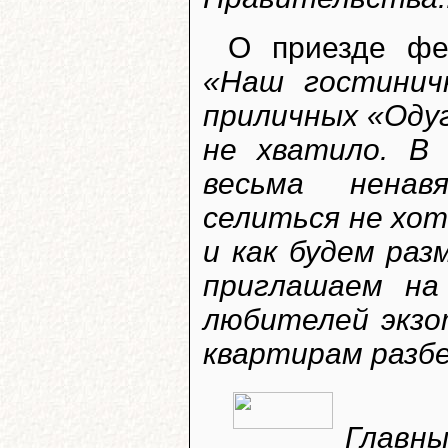
О приезде фе
«Наш гостинич
приличных «Оду
не хватило. В 
весьма ненав
селиться не хот
и как будем ра
приглашаем на
любителей экзо
квартирам разб
Главны