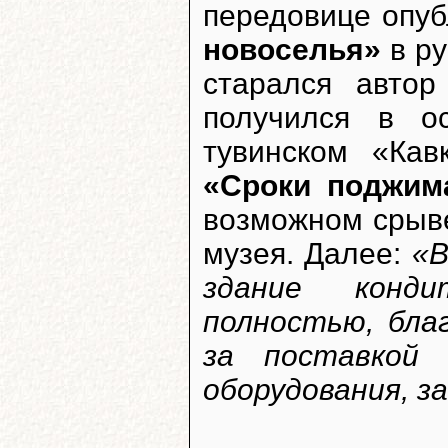
передовице опу
новоселья»
в р
старался авто
получился в о
тувинском «Кав
«Сроки поджим
возможном срыве
музея. Далее:
«В
здание конди
полностью, бла
за поставкой 
оборудования, за