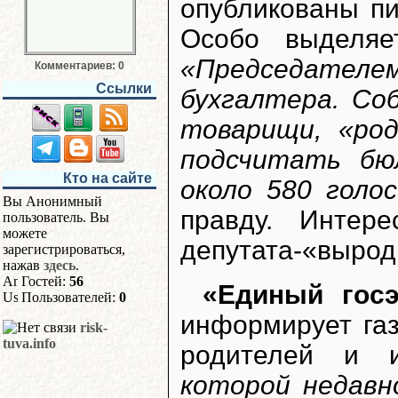
опубликованы пи
Особо выделяе
«Председателе
Комментариев: 0
Ссылки
бухгалтера. Соб
товарищи, «род
подсчитать бю
Кто на сайте
около 580 голос
Вы Анонимный
правду. Интер
пользователь. Вы
можете
депутата-«вырод
зарегистрироваться,
нажав
здесь
.
Гостей:
56
«Единый госэ
Пользователей:
0
информирует газ
risk-
tuva.info
родителей и и
которой недавн