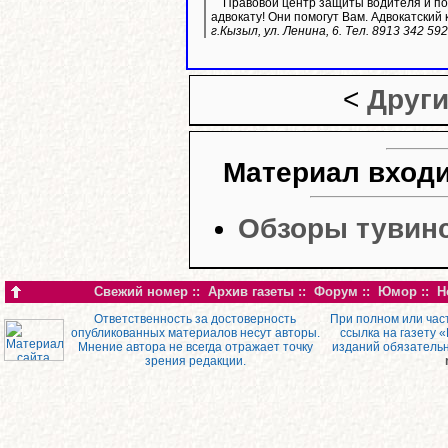
Правовой центр защиты водителя и пос
адвокату! Они помогут Вам. Адвокатский 
г.Кызыл, ул. Ленина, 6. Тел. 8913 342 59
<
Други
Материал входи
Обзоры тувин
Свежий номер
::
Архив газеты
::
Форум
::
Юмор
::
Н
Ответственность за достоверность
При полном или час
опубликованных материалов несут авторы.
ссылка на газету 
Мнение автора не всегда отражает точку
изданий обязатель
зрения редакции.