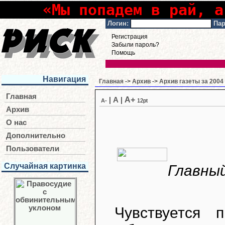
«Мы попадем в рай, а
Логин:
Пар
Регистрация
Забыли пароль?
Помощь
Навигация
Главная
->
Архив
->
Архив газеты за 2004
Главная
A+
|
A
|
A-
12pt
Архив
О нас
Дополнительно
Пользователи
Случайная картинка
Главный
Чувствуется 