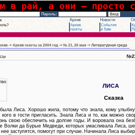
м в рай, а они – просто 
Пароль:
Архив
Новости
О
я
роль?
Архив
События
К
газеты
в Туве
П
рхив
->
Архив газеты за 2004 год
->
№ 21, 26 мая
-> Литературная среда
№2
12pt
ЛИСА
Сказка
была Лиса. Хорошо жила, потому что знала, кому улыбну
 кого в гости пригласить. Знала Лиса и то, как можно сво
знь свою обеспечить на долгие годы. И воровала она без
е Волки да Бурые Медведи, которых умасливала Лиса, ше
 нее заступятся, помогут при случае. Начинала Лиса выбир