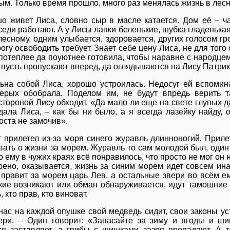
ым. Только время прошло, много раз менялась жизнь в лесн
о живет Лиса, словно сыр в масле катается. Дом её – ч
еди работают. А у Лисы лапки беленькие, шубка гладенькая
 лесному, одним улыбается, здоровается, других голосом г
рогу освободить требует. Знает себе цену Лиса, не для того
потеплее да поуютнее готовила, чтобы наравне с народцем
 пусть пропускают вперед, да оглядываются на Лису Патрик
ьна собой Лиса, хорошо устроилась. Недосуг ей вспомина
рых обобрала. Поделом им, не будут впредь верить т
стороной Лису обходит. «Да мало ли еще на свете глупых д
дала Лиса, – как бы ни было, а я всегда лазейку найду,
оста не замочив».
т прилетел из-за моря синего журавль длинноногий. Прил
ать о жизни за морем. Журавль то сам молодой был, один т
о ему в чужих краях всё понравилось, что просто не мог он 
рено, оказывается, жизнь за синим морем идет совсем ин
 правит за морем царь Лев, а остальные звери во всём е
кие возникают или обман обнаруживается, идут тамошние 
, кто прав, кто виноват.
 нас на каждой опушке свой медведь сидит, свои законы у
ери. – Один говорит: «Запасайте за зиму и ягоды и ши
ся заставляет, а грибы с шишками зазря пропадают. А 