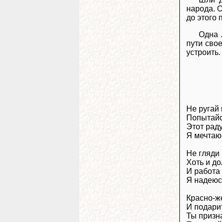
народа. О
до этого
Одна 
пути свое
устроить.
Не ругай 
Попытайс
Этот рад
Я мечтаю
Не гляди
Хоть и д
И работа 
Я надеюсь
Красно-ж
И подарит
Ты призн