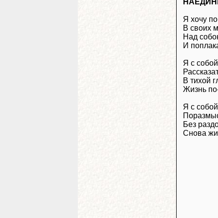
НАЕДИН
Я хочу по
В своих 
Над собо
И поплака
Я с собой
Рассказа
В тихой г
Жизнь по
Я с собой
Поразмыс
Без разд
Снова жит