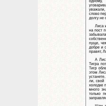
одному,
уговарив
уважали,
слово пе
долгу не 
Лиса и
на пост 
забывал
собствен
пуще, че
добре и 
правят, 
А Лис
Тигра по
Тигр обл
этом Лис
устанете
ли, свой
холодке 
много зн
только п
заправляе
Шли д