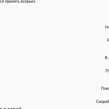
ся принять всерьез.
Н
Я
В 
П
Пож
Скорой