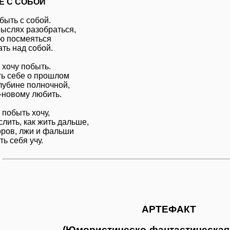
Е С СОБОЙ
быть с собой.
мыслях разобраться,
ю посмеяться
ть над собой.
 хочу побыть.
ть себе о прошлом
лубине полночной,
-новому любить.
 побыть хочу,
лить, как жить дальше,
оров, лжи и фальши
ь себя учу.
АРТЕФАКТ
(Юмористическо-фантастическая