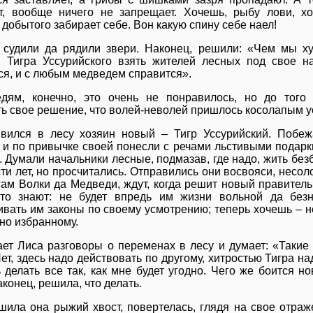
т, вообще ничего не запрещает. Хочешь, рыбу лови, х
добытого забирает себе. Вон какую спину себе наел!
 судили да рядили звери. Наконец, решили: «Чем мы х
 Тигра Уссурийского взять жителей лесных под свое н
ся, и с любым медведем справится».
дям, конечно, это очень не понравилось, но до того
ть свое решение, что волей-неволей пришлось косолапым у
вился в лесу хозяин новый – Тигр Уссурийский. Побеж
 и по привычке своей понесли с речами льстивыми подарк
. Думали начальники лесные, подмазав, где надо, жить без
сти лет, но просчитались. Отправились они восвояси, несо
гам Волки да Медведи, ждут, когда решит новый правитель 
то знают: не будет впредь им жизни вольной да безн
ивать им законы по своему усмотрению; теперь хочешь – н
но избранному.
ет Лиса разговоры о переменах в лесу и думает: «Такие 
ет, здесь надо действовать по другому, хитростью Тигра над
ь делать все так, как мне будет угодно. Чего же боится 
аконец, решила, что делать.
шила она рыжий хвост, повертелась, глядя на свое отраж