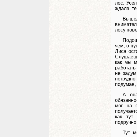
лес. Усе
ждала, т
Вышел
внимател
лесу пове
Подош
чем, о пу
Лиса ост
Слушаешь
как мы м
работать 
не задум
нетрудно 
подумав,
А он
обязанно
мог на 
получает
как тут
подручно
Тут м