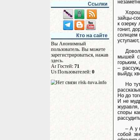
незаметн
Ссылки
Хорош
зайцы-сос
к озерку
гонит, до
солнцем 
Кто на сайте
уступают,
Вы Анонимный
пользователь. Вы можете
Довол
зарегистрироваться, нажав
мышей се
здесь
.
горьким, 
Гостей:
71
– рассуж
Пользователей:
0
выйду, хв
risk-tuva.info
Но ту
рассказыв
Но до тог
И не муд
журавля,
споры ка
рассудить
– А у
собой зв
обходить