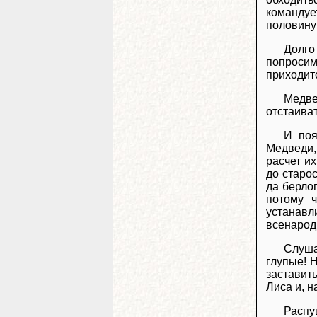
командуе
половину 
Долго
попросим
приходит
Медве
отстаива
И поя
Медведи,
расчет их
до старо
да берло
потому ч
устанавл
всенарод
Слуша
глупые! Н
заставит
Лиса и, н
Распу