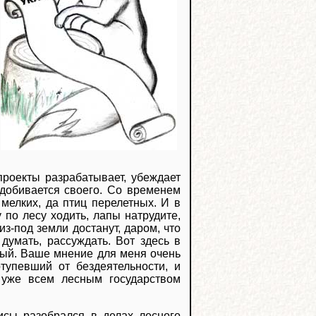
проекты разрабатывает, убеждает
а добивается своего. Со временем
 мелких, да птиц перелетных. И в
 по лесу ходить, лапы натрудите,
з-под земли достанут, даром, что
 думать, рассуждать. Вот здесь в
нный. Ваше мнение для меня очень
отупевший от бездеятельности, и
и уже всем лесным государством
сы разобрался в делах лесного