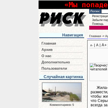
«Мы попаде
Логин:
Регистраци
Забыли па
Помощь
Навигация
Главная
->
А
Главная
A+
|
A
|
A-
Архив
О нас
Дополнительно
Пользователи
Случайная картинка
Жила-
размести,
чтобы жи
что Серы
всегда за
Комментариев: 5