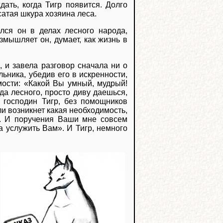
ать, когда Тигр появится. Долго
сатая шкура хозяина леса.
лся он в делах лесного народа,
мышляет он, думает, как жизнь в
и завела разговор сначала ни о
льника, убедив его в искренности,
мости: «Какой Вы умный, мудрый!
а лесного, просто диву даешься,
, господин Тигр, без помощников
ли возникнет какая необходимость,
м. И поручения Ваши мне совсем
а услужить Вам». И Тигр, немного