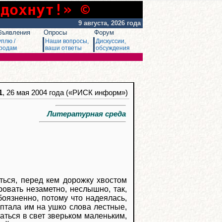
сдохнут!» ©
9 августа, 2026 года
бъявления
Опросы
Форум
уплю /
Наши вопросы,
Дискуссии,
родам
ваши ответы
обсуждения
1
, 26 мая 2004 года («РИСК информ»)
Литературная среда
ться, перед кем дорожку хвостом
ровать незаметно, неслышно, так,
боязненно, потому что надеялась,
птала им на ушко слова лестные,
аться в свет зверьком маленьким,