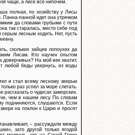
ой чаще, а лисе все нипочем.
аша полная, по хозяйству у Лисы
. Панна-панной идет она утречком
ромким да словами грубыми с пути
 она так старалась, место себе под
 серым лесным ходить. Нет, пусть
еевну.
ть, скольких зайцев лопоухих да
аким Лисам. Кто научен опытом
а доверчивых? На мой век хватит,
 от любой беды увернусь, из воды
етел и стал всему лесному зверью
олько раз успел за море слетать.
не рассказать о чудесах заморских.
аче, чем в нашем лесу. По словам
му подчиняются, слушаются. Если
звери на поклон к Царю и просят
станавливает, – рассуждали между
шки», зато другой только ягодой
тот медведь, что на Синей Горке