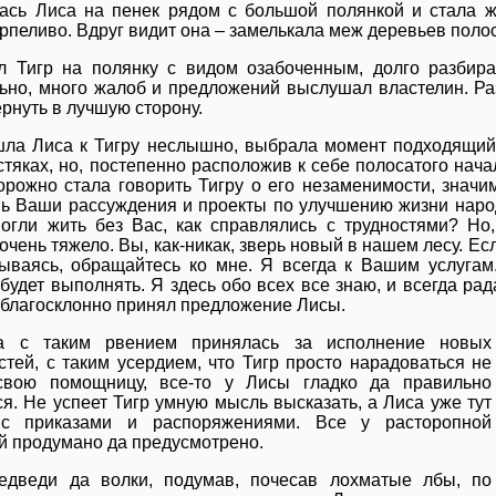
лась Лиса на пенек рядом с большой полянкой и стала жд
ерпеливо. Вдруг видит она – замелькала меж деревьев поло
 Тигр на полянку с видом озабоченным, долго разбира
ьно, много жалоб и предложений выслушал властелин. Раз
рнуть в лучшую сторону.
ла Лиса к Тигру неслышно, выбрала момент подходящий, 
стяках, но, постепенно расположив к себе полосатого нача
орожно стала говорить Тигру о его незаменимости, значи
 Ваши рассуждения и проекты по улучшению жизни народ
огли жить без Вас, как справлялись с трудностями? Но
очень тяжело. Вы, как-никак, зверь новый в нашем лесу. Ес
ываясь, обращайтесь ко мне. Я всегда к Вашим услуга
будет выполнять. Я здесь обо всех все знаю, и всегда рад
 благосклонно принял предложение Лисы.
а с таким рвением принялась за исполнение новых
стей, с таким усердием, что Тигр просто нарадоваться не
свою помощницу, все-то у Лисы гладко да правильно
ся. Не успеет Тигр умную мысль высказать, а Лиса уже тут
 с приказами и распоряжениями. Все у расторопной
й продумано да предусмотрено.
едведи да волки, подумав, почесав лохматые лбы, по