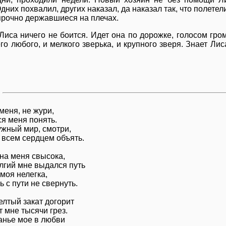
дних похвалил, других наказал, да наказал так, что полетел
 прочно державшиеся на плечах.
Лиса ничего не боится. Идет она по дорожке, голосом гро
го любого, и мелкого зверька, и крупного зверя. Знает Лиса
меня, не жури,
я меня понять.
ужный мир, смотри,
 всем сердцем объять.
 на меня свысока,
олгий мне выдался путь
моя нелегка,
 с пути не свернуть.
елтый закат догорит
 мне тысячи грез.
анье мое в любви