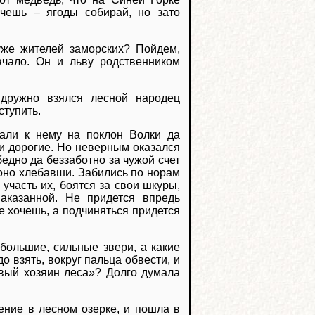
очешь – ягоды собирай, но зато
уже жителей заморских? Пойдем,
ачало. Он и льву родственником
 дружно взялся лесной народец
ступить.
али к нему на поклон Волки да
и дорогие. Но неверным оказался
бедно да беззаботно за чужой счет
лоно хлебавши. Забились по норам
участь их, боятся за свои шкуры,
аказанной. Не придется впредь
е хочешь, а подчиняться придется
большие, сильные звери, а какие
о взять, вокруг пальца обвести, и
новый хозяин леса»? Долго думала
ение в лесном озерке, и пошла в