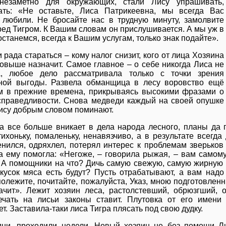
 незаметно для окружающих, стали Лису упрашивать,
ать: «Не оставьте, Лиса Патрикеевна, мы всегда Вас
 любили. Не бросайте нас в трудную минуту, замолвите
ред Тигром. К Вашим словам он прислушивается. А мы уж в
останемся, всегда к Вашим услугам, только знак подайте».
 рада стараться – кому налог снизит, кого от лица Хозяина
повыше назначит. Самое главное – о себе никогда Лиса не
а, любое дело рассматривала только с точки зрения
ной выгоды. Развела обманщица в лесу воровство ещё
м в прежние времена, прикрываясь высокими фразами о
справедливости. Снова медведи каждый на своей опушке
Лису добрым словом поминают.
а все больше вникает в дела народа лесного, планы да 
тихоньку, помаленьку, ненавязчиво, а в результате всегд
енился, одряхлел, потерял интерес к проблемам зверьков
а ему помогла: «Негоже, – говорила рыжая, – вам самому
. А помощники на что? Дичь самую свежую, самую жирную и
 кусок мяса есть будут? Пусть отрабатывают, а вам надо
полежите, почитайте, пожалуйста, Указ, мною подготовле
ачит». Лежит хозяин леса, растолстевший, обрюзгший, 
ечать на лисьи законы ставит. Плутовка от его имен
т. Заставила-таки лиса Тигра плясать под свою дудку.
ни, проходили недели. Новый хозяин не без помощи Ли