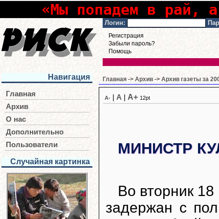
«Мы попадем в рай, а
Логин:
Пар
Регистрация
Забыли пароль?
Помощь
Навигация
Главная
->
Архив
->
Архив газеты за 20
Главная
A+
|
A
|
A-
12pt
Архив
О нас
Дополнительно
МИНИСТР КУ
Пользователи
Случайная картинка
Во вторник 18
задержан с пол