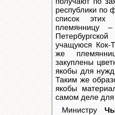
получают по з
республики по 
список этих
племянницу –
Петербургско
учащуюся Кок-
же племянни
закуплены цвет
якобы для нужд
Таким же образ
якобы материа
самом деле для
Министру
Чы