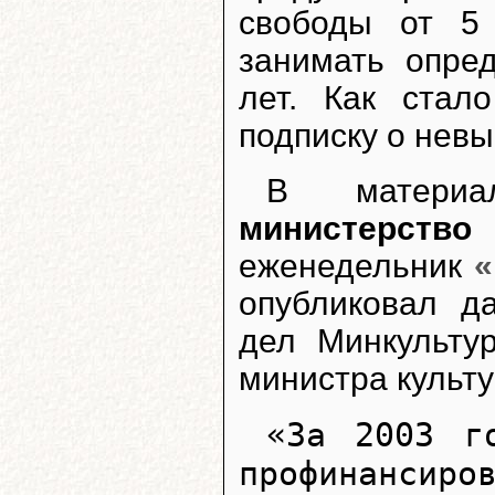
свободы от 5
занимать опре
лет. Как стал
подписку о невы
В матер
министерст
еженедельник
опубликовал д
дел Минкульту
министра культ
«За 2003 г
профинансиро