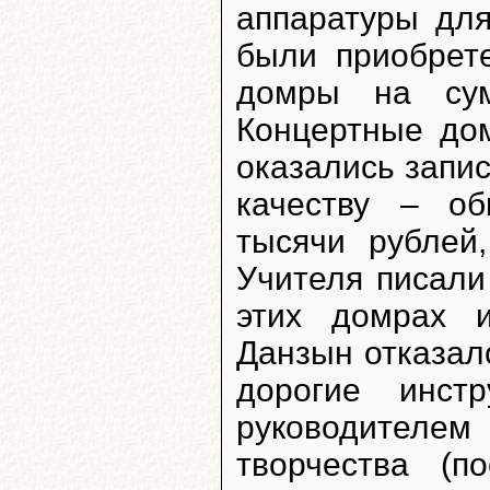
аппаратуры для
были приобрет
домры на сум
Концертные до
оказались запис
качеству – о
тысячи рублей
Учителя писали
этих домрах 
Данзын отказалс
дорогие инст
руководителем
творчества (п