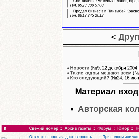
Составление межевых планов, оформ
Тел. 8923 380 5700
Продам бизнес в п. Танзыбей Красн
Тел. 8913 345 2012
<
Друг
»
Новости
(№9, 22 декабря 2004 г
»
Такие кадры мешают всем
(№3
»
Кто следующий?
(№24, 16 июня
Материал вход
Авторская ко
Свежий номер
::
Архив газеты
::
Форум
::
Юмор
::
Н
Ответственность за достоверность
При полном или час