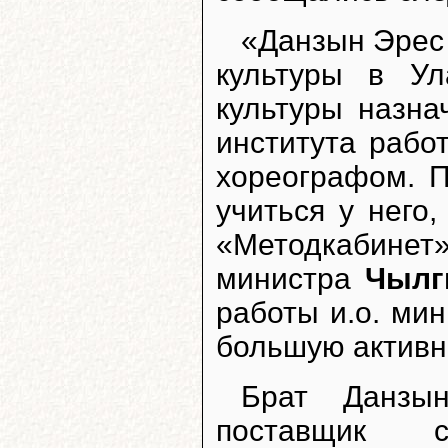
«Данзын Эрес 
культуры в Ул
культуры назна
института рабо
хореографом. П
учиться у него
«Методкабинет
министра
Чылг
работы и.о. ми
большую активно
Брат Данзы
поставщик ст