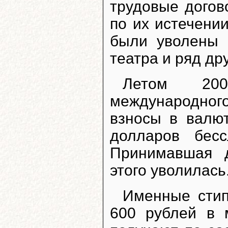
трудовые догов
по их истечени
были уволены 
театра и ряд дру
Летом 20
международног
взносы в валю
долларов бес
Принимавшая д
этого уволилась
Именные сти
600 рублей в 