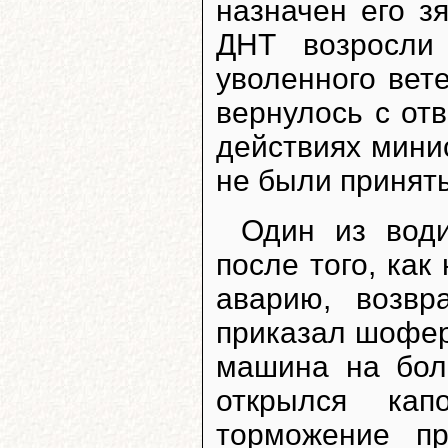
назначен его з
ДНТ возросли
уволенного вет
вернулось с от
действиях мини
не были принят
Один из вод
после того, как
аварию, возвр
приказал шофер
машина на бол
открылся кап
торможение п