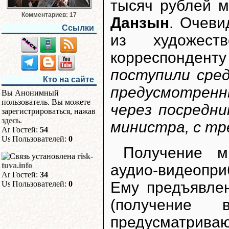
тысяч рублей м
Комментариев: 17
Данзын
. Очеви
Ссылки
из художеств
корреспондент
поступили сре
Кто на сайте
предусмотренн
Вы Анонимный
пользователь. Вы можете
через посредн
зарегистрироваться, нажав
здесь
.
министра, с т
Гостей:
54
Пользователей:
0
Получение м
risk-
tuva.info
аудио-видеопри
Гостей:
34
Ему предъявлен
Пользователей:
0
(получение 
предусматрива