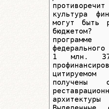
противореч
культура фи
могут быть р
бюджетом? 
программе
федерального
1 млн. 37
профинансир
цитируемом
получены 
реставраци
архитектуры
Выделенные 