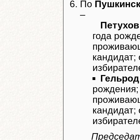
По
Пушкинск
–
Петухов
года рожд
проживающ
кандидат;
избирател
Гельрод
рождения;
проживающ
кандидат;
избирател
Председат