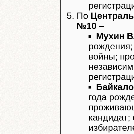
регистрац
По
Централь
№10
–
Мухин В
рождения;
войны; пр
независим
регистрац
Байкало
года рожд
проживающ
кандидат;
избирател