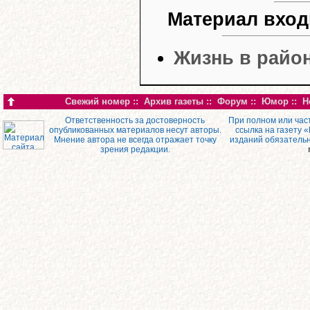
Материал вход
Жизнь в район
Свежий номер
::
Архив газеты
::
Форум
::
Юмор
::
Н
Ответственность за достоверность
При полном или час
опубликованных материалов несут авторы.
ссылка на газету 
Мнение автора не всегда отражает точку
изданий обязатель
зрения редакции.