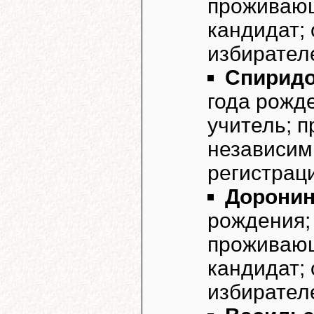
проживающ
кандидат;
избирател
Спиридо
года рожд
учитель; 
независим
регистрац
Доронин
рождения;
проживающ
кандидат;
избирател