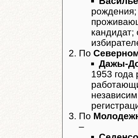
Василье
рождения;
проживающ
кандидат;
избирател
По
Северном
Дажы-До
1953 года
работающи
независим
регистрац
По
Молодежн
–
Седенсо