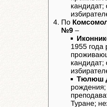
кандидат;
избирател
По
Комсомол
№9
–
Иконник
1955 года 
проживающ
кандидат;
избирател
Тюлюш Д
рождения;
преподава
Туране; н