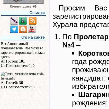
Просим Вас
Комментариев: 69
Ссылки
зарегистриро
Хурала предста
По
Пролетар
Кто на сайте
№4
–
Вы Анонимный
пользователь. Вы можете
Коротко
зарегистрироваться, нажав
здесь
.
года рожд
Гостей:
101
Пользователей:
0
проживающ
risk-
кандидат;
tuva.info
Гостей:
36
избирател
Пользователей:
0
Шагарин
рождения;