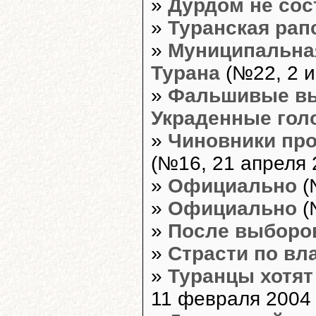
»
Дурдом не сос
»
Туранская рап
»
Муниципальная
Турана
(№22, 2 и
»
Фальшивые вы
Украденные гол
»
Чиновники про
(№16, 21 апреля 2
»
Официально
(
»
Официально
(
»
После выборов
»
Страсти по вл
»
Туранцы хотят
11 февраля 2004 г