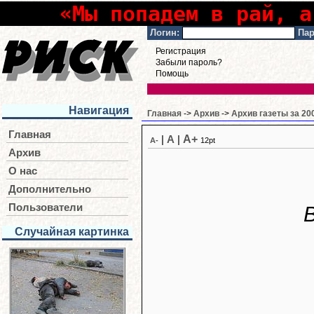
«Мы попадем в рай, а
Логин:
Пар
Регистрация
Забыли пароль?
Помощь
Навигация
Главная
->
Архив
->
Архив газеты за 20
Главная
A+
|
A
|
A-
12pt
Архив
О нас
Дополнительно
Пользователи
Случайная картинка