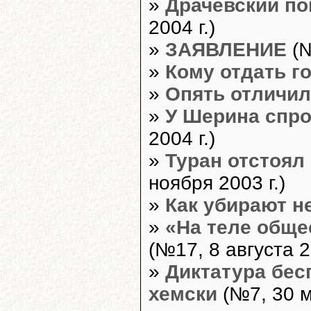
»
Драчевский по
2004 г.)
»
ЗАЯВЛЕНИЕ
(№
»
Кому отдать г
»
Опять отличил
»
У Шерина спро
2004 г.)
»
Туран отстоял
ноября 2003 г.)
»
Как убирают 
»
«На теле общес
(№17, 8 августа 2
»
Диктатура бес
хемски
(№7, 30 м