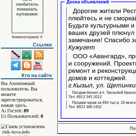
Доска объявлений
Дорогие жители Респ
плюйтесь и не сморка
Будьте культурными и 
ваших друзей плюнул 
Комментариев: 0
замечание! Спасибо з
Ссылки
Кужугет
ООО «Авангард», пр
и сооружений. Проект
ремонт и реконструк
Кто на сайте
домов и коттеджей.
Вы Анонимный
г.Кызыл, ул. Щетинки
пользователь. Вы
Продам бизнес в п. Танзыбей Красн
можете
Тел. 8913 345 2012
зарегистрироваться,
Продам гараж за 950 тыс.р. 20 кв.м 
нажав
здесь
.
Тел. 8923 388 1952
Гостей:
89
Пользователей:
0
По
risk-tuva.info