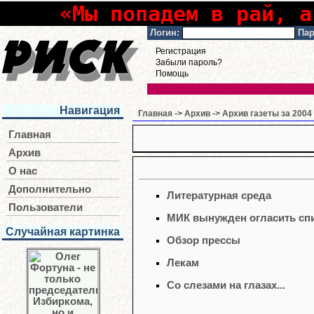
«Мы попадем в рай, а
Логин:
Пар
Регистрация
Забыли пароль?
Помощь
Навигация
Главная
->
Архив
->
Архив газеты за 2004
Главная
Архив
О нас
Дополнительно
Литературная среда
Пользователи
МИК вынужден огласить сп
Случайная картинка
Обзор прессы
Лекам
Со слезами на глазах...