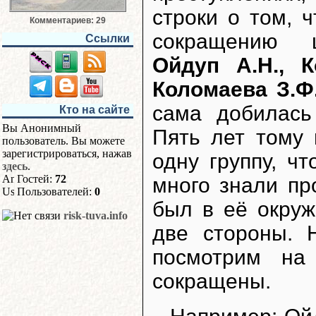
строки о том, 
Комментариев: 29
сокращению ш
Ссылки
Ойдуп А.Н., К
Коломаева З.Ф
сама добилась
Кто на сайте
Вы Анонимный
Пять лет тому
пользователь. Вы можете
зарегистрироваться, нажав
одну группу, ч
здесь
.
Гостей:
72
много знали пр
Пользователей:
0
был в её окруж
risk-tuva.info
две стороны. 
посмотрим на
сокращены.