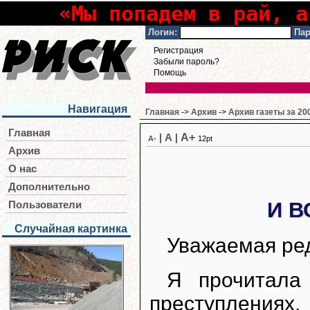
«Мы попадем в рай, а
Логин:
Пар
Регистрация
Забыли пароль?
Помощь
Навигация
Главная
->
Архив
->
Архив газеты за 20
Главная
A+
|
A
|
A-
12pt
Архив
О нас
Дополнительно
И В
Пользователи
Случайная картинка
Уважаемая ре
Я прочитала
преступлениях,