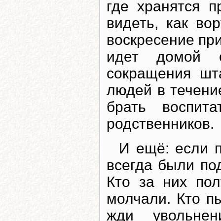
где хранятся п
видеть, как во
воскресение пр
идет домой 
сокращения шт
людей в течение
брать воспит
родственников.
И ещё: если п
всегда были по
Кто за них пол
молчали. Кто пы
жди увольнен