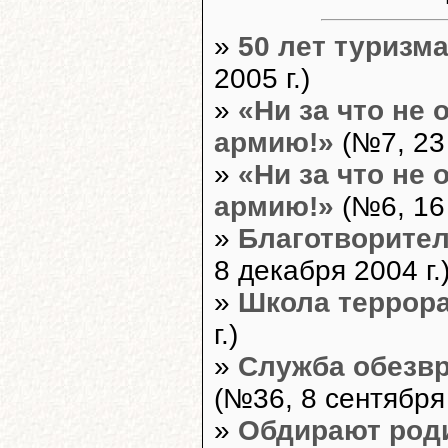
»
50 лет туризма
2005 г.)
»
«Ни за что не
армию!»
(№7, 23 
»
«Ни за что не
армию!»
(№6, 16 
»
Благотворите
8 декабря 2004 г.
»
Школа террор
г.)
»
Cлужба обезв
(№36, 8 сентября 
»
Обдирают род