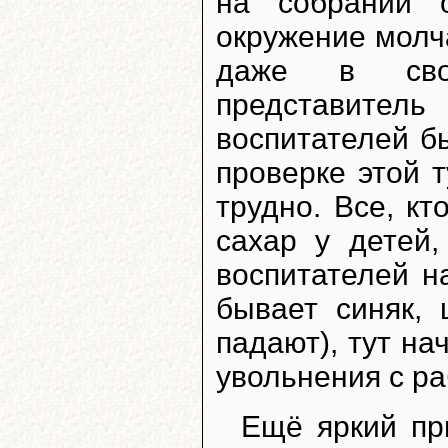
на собрании 
окружение молч
даже в сво
представите
воспитателей б
проверке этой 
трудно. Все, кт
сахар у детей
воспитателей н
бывает синяк, 
падают), тут на
увольнения с ра
Ещё яркий пр