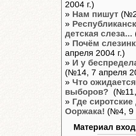
2004 г.)
»
Нам пишут
(№23
»
Республиканск
детская слеза...
»
Почём слезинк
апреля 2004 г.)
»
И у беспредел
(№14, 7 апреля 20
»
Что ожидается
выборов?
(№11, 
»
Где сиротские
Ооржака!
(№4, 9 
Материал вход