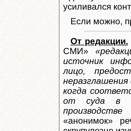
усиливался конт
Если можно, 
От редакции.
СМИ»
«редак
источник инф
лицо, предос
неразглашения 
когда соответ
от суда в с
производстве 
«анонимок» р
скрупулезно изу