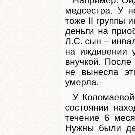
Например: Ой
медсестра. У н
тоже II группы 
деньги на прио
Л.С. сын – инвал
на иждивении 
внучкой. После
не вынесла эт
умерла.
У Коломаевой
состоянии нахо
течение 6 меся
Нужны были де