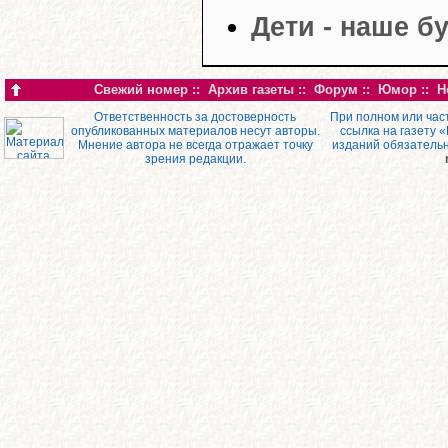
Дети - наше б
Свежий номер
::
Архив газеты
::
Форум
::
Юмор
::
Н
Ответственность за достоверность
При полном или час
опубликованных материалов несут авторы.
ссылка на газету 
Мнение автора не всегда отражает точку
изданий обязатель
зрения редакции.