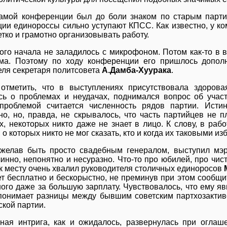
амой конференции был до боли знаком по старым парти
ции единороссы сильно уступают КПСС. Как известно, у к
тко и грамотно организовывать работу.
ого начала не заладилось с микрофоном. Потом как-то в 
ма. Поэтому по ходу конференции его пришлось дополн
еля секретаря политсовета
А.Дамба-Хуурака
.
отметить, что в выступлениях присутствовала здорова
сь о проблемах и неудачах, поднимался вопрос об учас
проблемой считается численность рядов партии. Исти
но, но, правда, не скрывалось, что часть партийцев не п
х, некоторых никто даже не знает в лицо. К слову, в ра
 о которых никто не мог сказать, кто и когда их таковыми из
желав быть просто свадебным генералом, выступил мэ
линно, непонятно и несуразно. Что-то про юбилей, про чис
е к месту очень хвалил руководителя столичных единоросов
т бесплатно и бескорыстно, не преминув при этом сообщит
ого даже за большую зарплату. Чувствовалось, что ему явн
понимает разницы между бывшим советским партхозакти
ской партии.
ная интрига, как и ожидалось, развернулась при оглаш