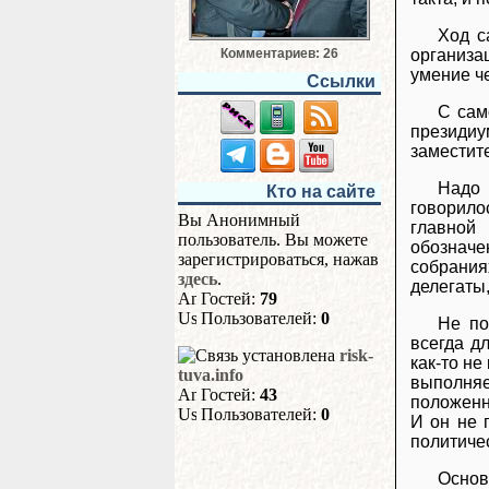
Ход с
организа
Комментариев: 26
умение че
Ссылки
С сам
президиу
заместит
Надо 
Кто на сайте
говорило
Вы Анонимный
главной 
пользователь. Вы можете
обозначе
зарегистрироваться, нажав
собрания
здесь
.
делегаты,
Гостей:
79
Пользователей:
0
Не по
всегда д
risk-
как-то н
tuva.info
выполняе
Гостей:
43
положенн
Пользователей:
0
И он не 
политиче
Основ