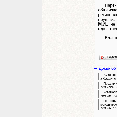
Парти
общеизве
регионал
неувязка
М.И.
, не
единстве
Власт
Поде
Доска об
"Скатэне
г.Кызыл, у
Продам л
Тел. 8991 
Установк
Тел. 8913 
Предприя
юридическ
Тел. 66-7-