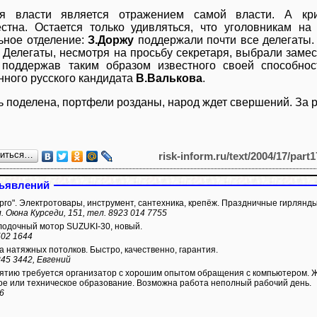
я власти является отражением самой власти. А кри
стна. Остается только удивляться, что уголовникам на
ьное отделение:
З.Доржу
поддержали почти все делегаты.
. Делегаты, несмотря на просьбу секретаря, выбрали зам
 поддержав таким образом известного своей способнос
нного русского кандидата
В.Валькова
.
ь поделена, портфели розданы, народ ждет свершений. За р
литься…
risk-inform.ru/text/2004/17/part
ъявлений
рго". Электротовары, инструмент, сантехника, крепёж. Праздничные гирлянды
л. Оюна Курседи, 151, тел. 8923 014 7755
одочный мотор SUZUKI-30, новый.
502 1644
а натяжных потолков. Быстро, качественно, гарантия.
345 3442, Евгений
тию требуется организатор с хорошим опытом обращения с компьютером. 
ое или техническое образование. Возможна работа неполный рабочий день.
66