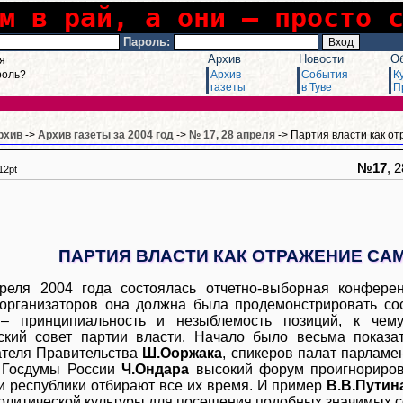
м в рай, а они – просто 
Пароль:
Архив
Новости
О
я
роль?
Архив
События
К
газеты
в Туве
П
рхив
->
Архив газеты за 2004 год
->
№ 17, 28 апреля
-> Партия власти как о
№17
, 
12pt
ПАРТИЯ ВЛАСТИ КАК ОТРАЖЕНИЕ СА
реля 2004 года состоялась отчетно-выборная конферен
организаторов она должна была продемонстрировать сос
 – принципиальность и незыблемость позиций, к чем
ский совет партии власти. Начало было весьма показа
теля Правительства
Ш.Ооржака
, спикеров палат парлам
а Госдумы России
Ч.Ондара
высокий форум проигнорирова
и республики отбирают все их время. И пример
В.В.Путин
политической культуры для посещения подобных значимых со