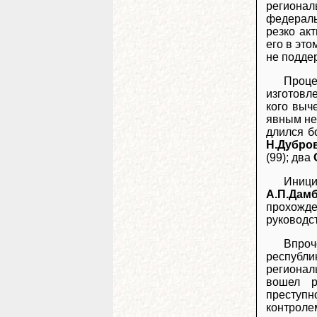
регионал
федераль
резко ак
его в это
не подде
Проц
изготовл
кого выч
явным не
длился б
Н.Дубро
(99); два
Иници
А.П.Дамб
прохожде
руководс
Впроч
республи
регионал
вошел р
преступн
контролем