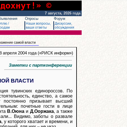
сдохнут!» ©
7 августа, 2026 года
бъявления
Опросы
Форум
уплю /
Наши вопросы,
Дискуссии,
родам
ваши ответы
обсуждения
тражение самой власти
28 апреля 2004 года («РИСК информ»)
Заметки с партконференции
МОЙ ВЛАСТИ
ция тувинских единороссов. По
тоятельность, единство, а самое
у постоянно призывает высший
тельным: почетные гости в лице
ента
В.Оюна
и
Д.Ооржака
, а также
ли... Видимо, заботы о развале
а
, у которого хватает и времени, и
браний, для них – не указ.