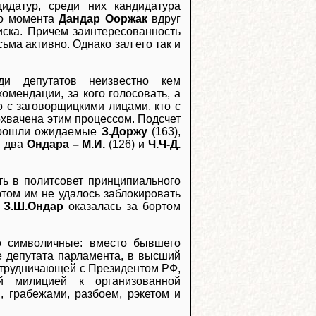
идатур, среди них кандидатура
го момента
Дандар Ооржак
вдруг
писка. Причем заинтересованность
ьма активно. Однако зал его так и
ди депутатов неизвестно кем
омендации, за кого голосовать, а
о с заговорщицкими лицами, кто с
охвачена этим процессом. Подсчет
. Прошли ожидаемые
З.Доржу
(163),
, два
Ондара – М.И.
(126) и
Ч.Ч-Д.
ть в политсовет принципиального
 этом им не удалось заблокировать
е
З.Ш.Ондар
оказалась за бортом
о символичные: вместо бывшего
е депутата парламента, в высший
сотрудничающей с Президентом РФ,
ый милицией к организованной
, грабежами, разбоем, рэкетом и