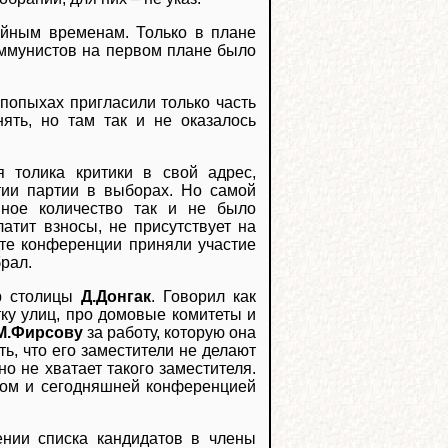
йным временам. Только в плане
оммунистов на первом плане было
впопыхах пригласили только часть
ять, но там так и не оказалось
я толика критики в свой адрес,
тии партии в выборах. Но самой
нное количество так и не было
латит взносы, не присутствует на
боте конференции приняли участие
брал.
р столицы
Д.Донгак
. Говорил как
тку улиц, про домовые комитеты и
М.Фирсову
за работу, которую она
ь, что его заместители не делают
о не хватает такого заместителя.
вом и сегодняшней конференцией
ении списка кандидатов в члены