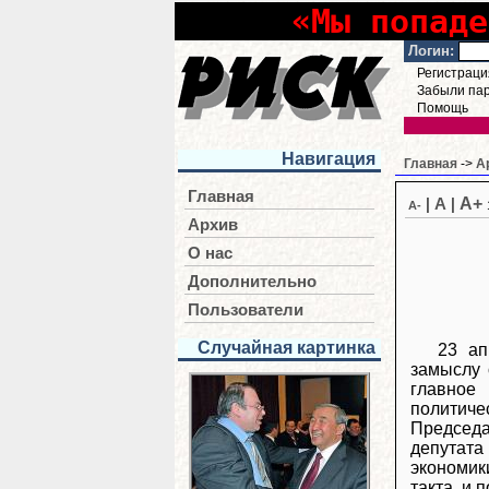
«Мы попаде
Логин:
Регистраци
Забыли па
Помощь
Навигация
Главная
->
А
Главная
A+
|
A
|
A-
Архив
О нас
Дополнительно
Пользователи
Случайная картинка
23 ап
замыслу 
главное
политиче
Председа
депутат
экономик
такта, и 