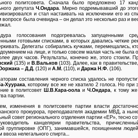
ьного политсовета. Сначала было предложено 17 канд
ного депутата
Ч.Ондара
. Мирно подремывавший до это
тивизировался и стал настаивать на исключении его из с
м вопросе была очевидна – он делал это несколько раз и вес
ржал.
едура голосования подогревалась запущенными сре
енными готовыми списками, в которых давались четкие рек
еркивать. Делегаты собирались кучками, перемещались, кт
доумением на лице, и только совсем малая часть не была 
олее двух часов. Результаты, конечно же, этого стоили
вский
(135) и
В.Вальков
(103). Далее, как в правительстве
Ооржака – Д.Д.
(120) и
А.М.
(110), и
Даржа Н.Ф.
(106).
аторам составления черного списка удалось не пропусти
а-Хуурака
, которому все же не хватило 2 голоса. Но при
ние в политсовет
Ш.В.Кара-оола
и
Ч.Ондара
, к тому ж
тва партии.
ем, изменения в политсовете партии власти достаточн
канского прокурора, преподавателя академии МВД, а нын
ьный совет регионального отделения партии «ЕР», тесно 
уководитель канцелярии правительства, причисленн
ой группировке (ОПГ), занимавшейся, похищением людей
 ввоза нелегального спирта...