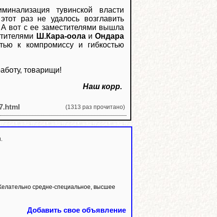
минализация тувинской власти
 этот раз не удалось возглавить
 А вот с ее заместителями вышла
естителями
Ш.Кара-оола
и
Ондара
тью к компромиссу и гибкостью
аботу, товарищи!
Наш корр.
17.html
(1313 раз прочитано)
.
Желательно средне-специальное, высшее
Добавить свое объявление