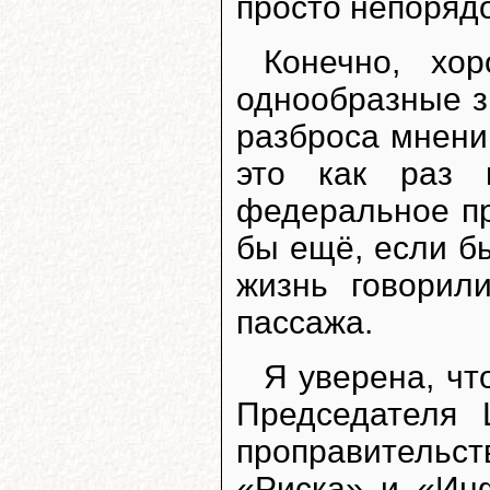
просто непорядо
Конечно, хо
однообразные з
разброса мнений
это как раз 
федеральное пр
бы ещё, если б
жизнь говорил
пассажа.
Я уверена, чт
Председателя 
проправительс
«Риска» и «Ин