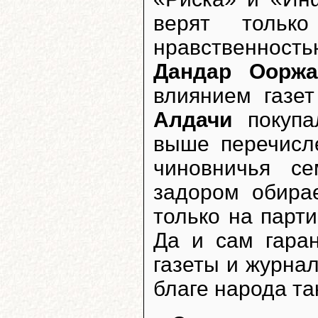
верят тольк
нравственностью
Дандар Ооржа
влиянием газе
Алдачи
покупа
выше перечисле
чиновничья с
задором обирае
только на парт
Да и сам гара
газеты и журнал
благе народа та