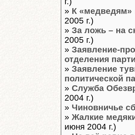
г.)
»
К «медведям»
2005 г.)
»
За ложь – на 
2005 г.)
»
Заявление-про
отделения парт
»
Заявление тув
политической п
»
Служба Обезв
2004 г.)
»
Чиновничье с
»
Жалкие медяк
июня 2004 г.)