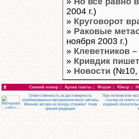
»
Но всё равно в
2004 г.)
»
Круговорот вр
»
Раковые мета
ноября 2003 г.)
»
Клеветников – 
»
Кривдик пишет
»
Новости
(№10, 
Свежий номер
::
Архив газеты
::
Форум
::
Юмор
::
Н
Ответственность за достоверность
При полном или час
опубликованных материалов несут авторы.
ссылка на газету 
Мнение автора не всегда отражает точку
изданий обязатель
зрения редакции.