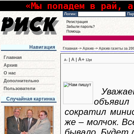
«Мы попадем в рай, а
Логин:
Пар
Регистрация
Забыли пароль?
Помощь
Навигация
Главная
->
Архив
->
Архив газеты за 20
Главная
A+
|
A
|
A-
12pt
Архив
О нас
Дополнительно
Пользователи
Уважа
Случайная картинка
объяви
сократил минис
же – молчок. Вс
бывало. Будет 