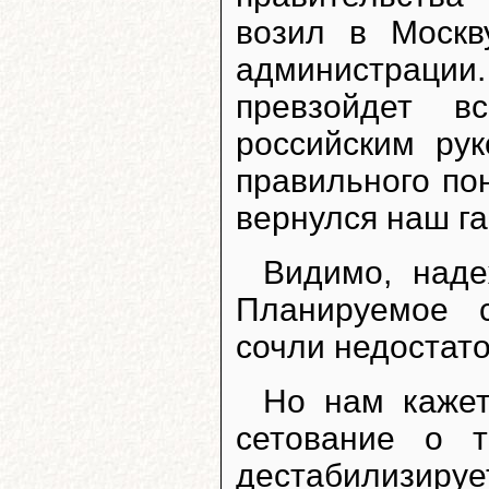
возил в Москв
администрации
превзойдет в
российским ру
правильного по
вернулся наш га
Видимо, над
Планируемое с
сочли недостат
Но нам кажет
сетование о 
дестабилизир