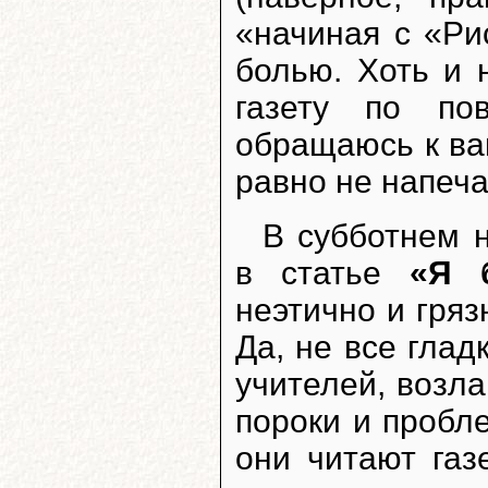
«начиная с «Ри
болью. Хоть и 
газету по по
обращаюсь к вам
равно не напеча
В субботнем 
в статье
«Я 
неэтично и гряз
Да, не все глад
учителей, возла
пороки и пробле
они читают га