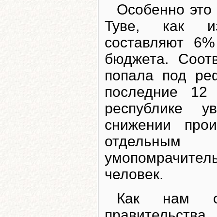
Особенно это 
Туве, как из
составляют 6%
бюджета. Соот
попала под ре
последние 12 
республике у
снижении про
отдельным
умопомрачите
человек.
Как нам ст
правительства