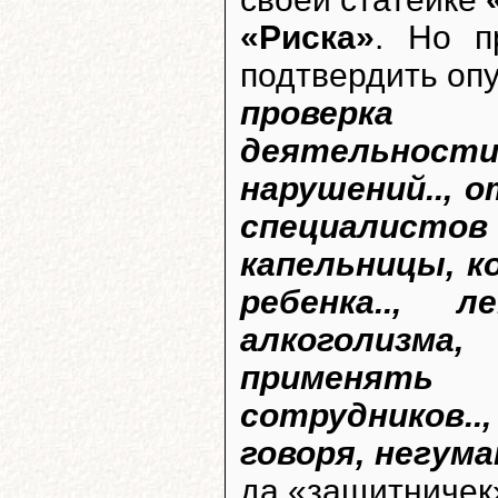
«Риска»
. Но п
подтвердить оп
проверка ф
деятельнос
нарушений.., 
специалистов
капельницы, 
ребенка.., 
алкоголизма
применять
сотрудников.
говоря, негума
да «защитничек