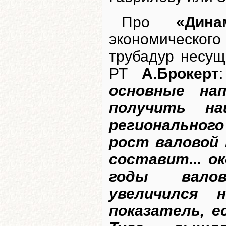
Про
«Дина
экономическог
трубадур несущ
РТ
А.Брокерт
основные нап
получить на
региональног
рост валовой 
составит... о
годы валов
увеличился 
показатель, е