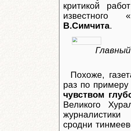
критикой рабо
известного 
В.Симчита
.
Главный
Похоже, газет
раз по примеру
чувством глуб
Великого Хура
журналистик
сродни тинмеев