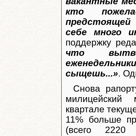
вакантные мес
кто пожел
предстоящей 
себе много ин
поддержку ред
что вытв
еженедельники,
сыщешь...»
. О
Снова рапорт
милицейский
квартале текуще
11% больше пр
(всего 2220 