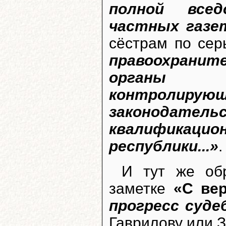
полной всед
частных газет.
сёстрам по сер
правоохранит
органы ю
контрол
законодате
квалифика
республики...»
.
И тут же об
заметке
«С ве
прогресс судеб
Гаврилову или 