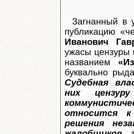
Загнанный в 
публикацию «ч
Иванович Гав
ужасы цензуры 
названием
«И
буквально рыда
Судебная вла
них цензур
коммунистиче
относится к 
решения неза
жалобщиков, 