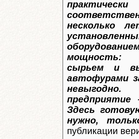
практичес
соответствен
несколько л
установленны
оборудование
мощность: 
сырьем и вы
автофурами з
невыгодно.
предприятие 
Здесь готову
нужно, тольк
публикации вери