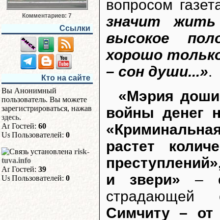
вопросом газет
Комментариев: 7
значит жить
Ссылки
высокое пол
хорошо тольк
– сон души...»
.
Кто на сайте
Вы Анонимный
«Мэрия доши
пользователь. Вы можете
зарегистрироваться, нажав
войны денег н
здесь
.
«Криминальная
Гостей:
60
Пользователей:
0
растет колич
risk-
преступлений»
tuva.info
Гостей:
39
и звери»
– о 
Пользователей:
0
страдающей 
Симчиту – от 