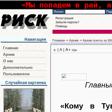
«Мы попадем в рай, а
Логин:
Пар
Регистрация
Забыли пароль?
Помощь
Навигация
Главная
->
Архив
->
Архив газеты за 20
Главная
A+
|
A
|
A-
12pt
Архив
О нас
Дополнительно
Пользователи
Случайная картинка
Главны
«Кому в Ту