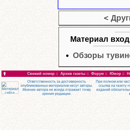
<
Друг
Материал вход
Обзоры тувин
Свежий номер
::
Архив газеты
::
Форум
::
Юмор
::
Н
Ответственность за достоверность
При полном или час
опубликованных материалов несут авторы.
ссылка на газету 
Мнение автора не всегда отражает точку
изданий обязатель
зрения редакции.