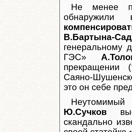
Не менее п
обнаружили
компенсироват
В.Бартына-Са
генеральному 
ГЭС»
А.Тол
прекращении (
Саяно-Шушенско
это он себе пре
Неутомимый
Ю.Сучков
выс
скандально изв
своей статейке