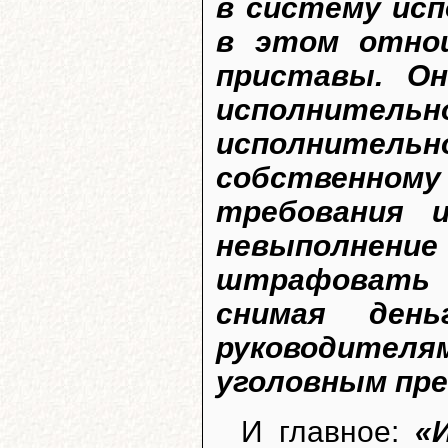
в систему ис
в этом отно
приставы. Он
исполнитель
исполнитель
собственн
требования и
невыполнен
штрафовать 
снимая ден
руководителя
уголовным пре
И главное:
«