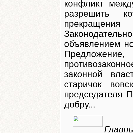
конфликт меж
разрешить к
прекращен
Законодатель
объявлением но
Предложени
противозакон
законной вла
старичок вовс
председателя 
добру...
Главны