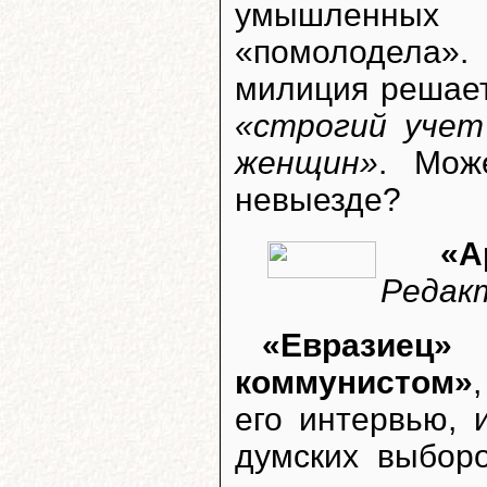
умышленных
«помолодела»
милиция решает
«строгий учет
женщин»
. Мож
невыезде?
«А
Редакт
«Евразие
коммунистом»
его интервью, 
думских выбор