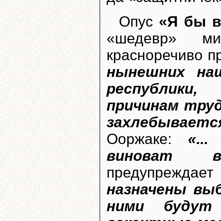
Опус
«Я бы в
«шедевр» м
красноречиво п
нынешних наш
республики
причинам труд
захлебывается
Ооржаке:
«..
виноват все
предупреждае
назначены вы
ними будут