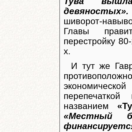
Тува вышл
девяностых».
шиворот-навыв
Главы правит
перестройку 80
х.
И тут же Гав
противополож
экономическ
перепечатко
названием
«Т
«Местный 
финансирует