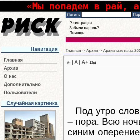
«Мы попадем в рай, а
Логин:
Пар
Регистрация
Забыли пароль?
Помощь
Навигация
Главная
->
Архив
->
Архив газеты за 20
Главная
A+
|
A
|
A-
12pt
Архив
О нас
Дополнительно
Пользователи
Случайная картинка
Под утро слов
– пора. Всю ноч
синим оперение