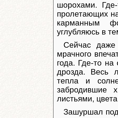
шорохами. Где-
пролетающих на
карманным фо
углубляюсь в т
Сейчас даже
мрачного впечат
года. Где-то на
дрозда. Весь 
тепла и солне
забродившие 
листьями, цвета
Зашуршал под 