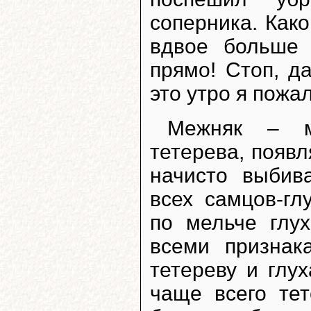
соперника. Како
вдвое больше 
прямо! Стоп, д
это утро я пожал
Межняк – м
тетерева, появл
начисто выбив
всех самцов-гл
по мельче глу
всеми признак
тетереву и глу
чаще всего те