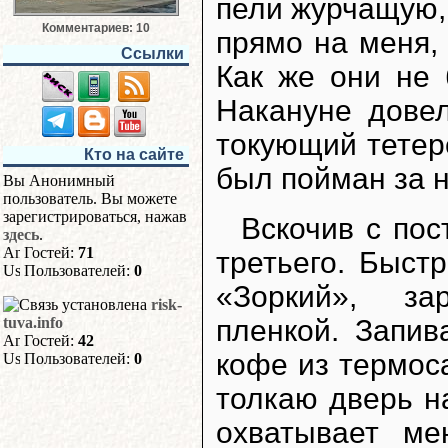
пели журчащую,
Комментариев: 10
прямо на меня,
Ссылки
Как же они не 
Накануне довел
токующий тетер
Кто на сайте
был пойман за н
Вы Анонимный
пользователь. Вы можете
зарегистрироваться, нажав
Вскочив с пос
здесь
.
Гостей:
71
третьего. Быст
Пользователей:
0
«Зоркий», за
risk-
пленкой. Запив
tuva.info
Гостей:
42
кофе из термос
Пользователей:
0
толкаю дверь н
охватывает ме