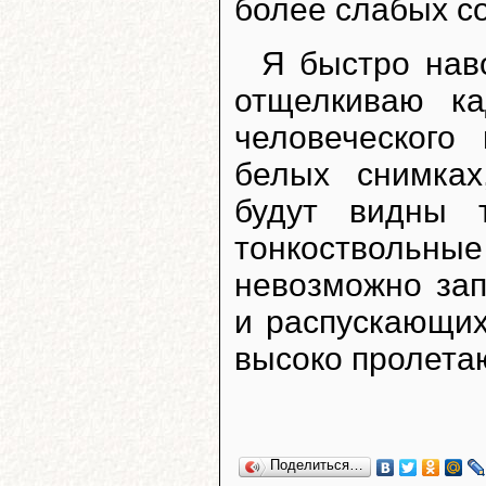
более слабых с
Я быстро наво
отщелкиваю к
человеческого
белых снимках
будут видны 
тонкоствольны
невозможно зап
и распускающих
высоко пролета
Поделиться…