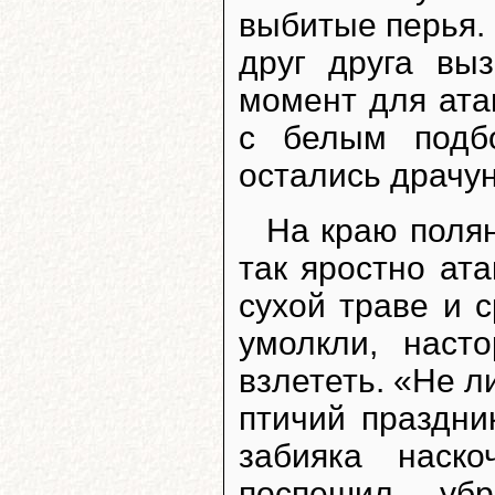
выбитые перья. 
друг друга вы
момент для ата
с белым подб
остались драчун
На краю поля
так яростно ата
сухой траве и 
умолкли, наст
взлететь. «Не л
птичий праздни
забияка наск
поспешил убр