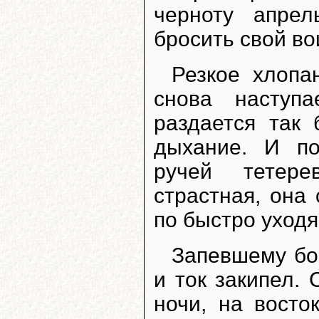
черноту апре
бросить свой во
Резкое хлопа
снова наступ
раздается так 
дыхание. И по
ручей тетере
страстная, она
по быстро уход
Запевшему бой
и ток закипел.
ночи, на восто