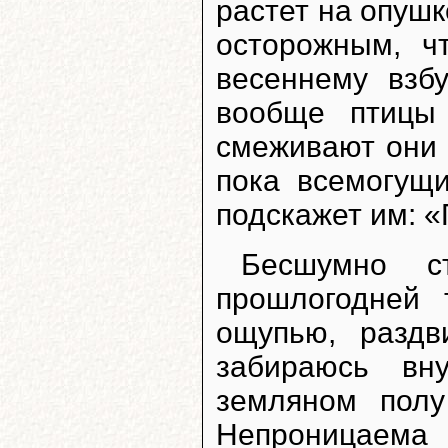
растет на опушк
осторожным, ч
весеннему взб
вообще птицы
смеживают они 
пока всемогущ
подскажет им: «
Бесшумно с
прошлогодней 
ощупью, раздв
забираюсь вн
земляном полу
Непроницаема 