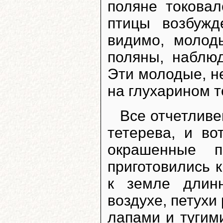
поляне токовал
птицы возбужд
видимо, молод
поляны, наблю
Эти молодые, н
на глухарином т
Все отчетливе
тетерева, и во
окрашенные п
приготовились к
к земле длин
воздухе, петухи
лапами и тугим