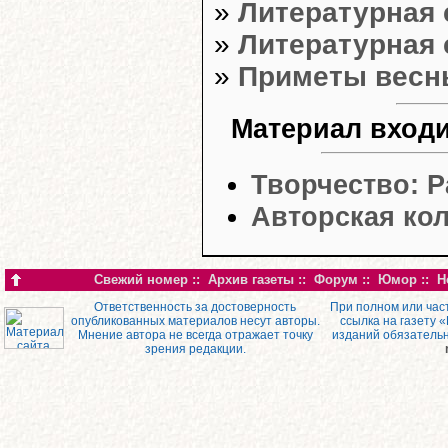
»
Литературная 
»
Литературная 
»
Приметы весн
Материал входи
Творчество: 
Авторская кол
Свежий номер
::
Архив газеты
::
Форум
::
Юмор
::
Н
Ответственность за достоверность
При полном или час
опубликованных материалов несут авторы.
ссылка на газету 
Мнение автора не всегда отражает точку
изданий обязатель
зрения редакции.