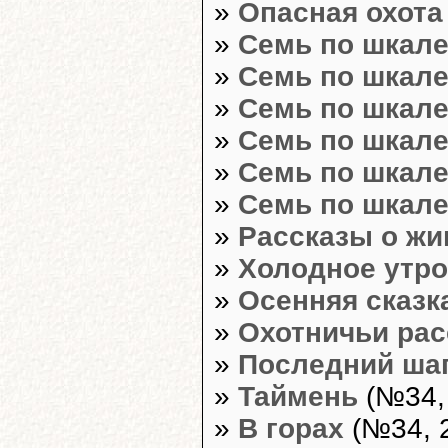
»
Опасная охота
»
Семь по шкале
»
Семь по шкале
»
Семь по шкале
»
Семь по шкале
»
Семь по шкале
»
Семь по шкале
»
Рассказы о ж
»
Холодное утро
»
Осенняя сказк
»
Охотничьи ра
»
Последний ша
»
Таймень
(№34, 
»
В горах
(№34, 2