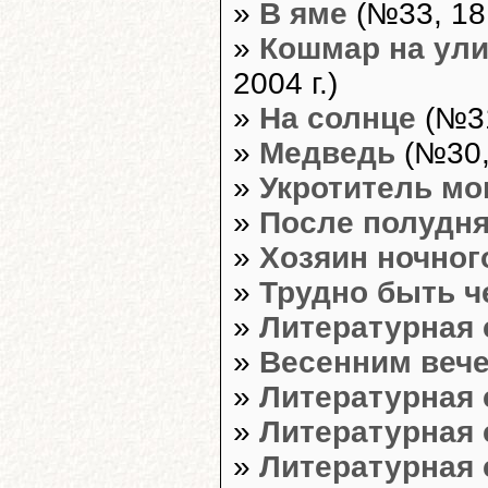
»
В яме
(№33, 18 
»
Кошмар на ули
2004 г.)
»
На солнце
(№31
»
Медведь
(№30, 
»
Укротитель мо
»
После полудн
»
Хозяин ночног
»
Трудно быть 
»
Литературная 
»
Весенним веч
»
Литературная 
»
Литературная 
»
Литературная 