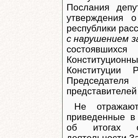
Послания депу
утверждения о
республики рас
с нарушением з
состоявши
Конституционны
Конституции 
Председате
представителей
Не отражаю
приведенные в
об итогах о
деятельности З