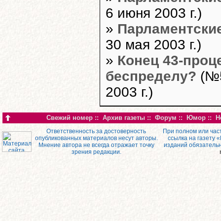
6 июня 2003 г.)
»
Парламентские
30 мая 2003 г.)
»
Конец 43-проц
беспределу?
(№5
2003 г.)
Свежий номер
::
Архив газеты
::
Форум
::
Юмор
::
Н
Ответственность за достоверность
При полном или час
опубликованных материалов несут авторы.
ссылка на газету 
Мнение автора не всегда отражает точку
изданий обязатель
зрения редакции.