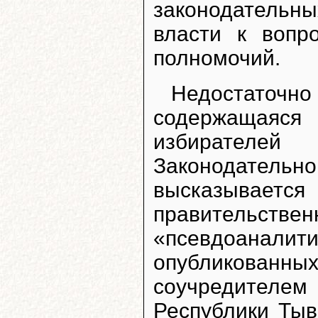
законодательн
власти к вопр
полномочий.
Недостато
содержащаяся
избирателей
Законодательн
высказывается
правительств
«псевдоана
опубликова
соучредителем
Республики Тыв