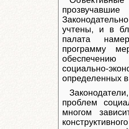
прозвучав
Законодатель
учтены, и в б
палата наме
программу ме
обеспечению 
социально-экон
определенных в
Законодатели
проблем социа
многом зависи
конструктивно