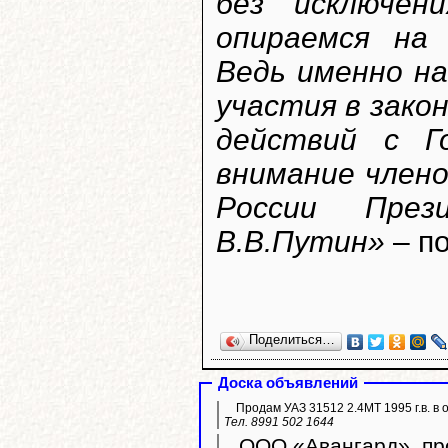
без исключен
опираемся на
Ведь именно н
участия в зако
действий с Г
внимание член
России През
В.В.Путин»
– по
Поделиться…
Доска объявлений
Продам УАЗ 31512 2.4МТ 1995 г.в. в 
Тел. 8991 502 1644
ООО «Авангард», про