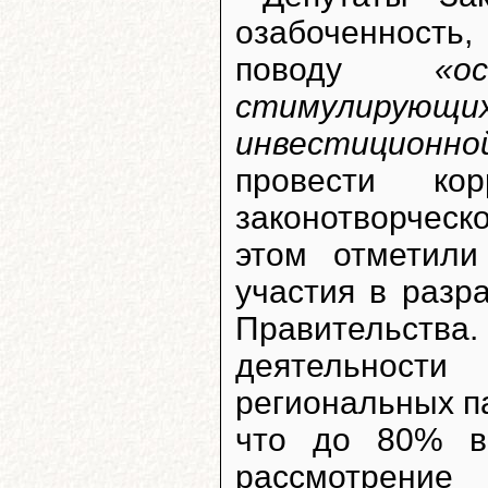
озабоченност
поводу
«о
стимулирую
инвестиционно
провести кор
законотворческо
этом отметили
участия в разр
Правительств
деятельност
региональных п
что до 80% вс
рассмотрение