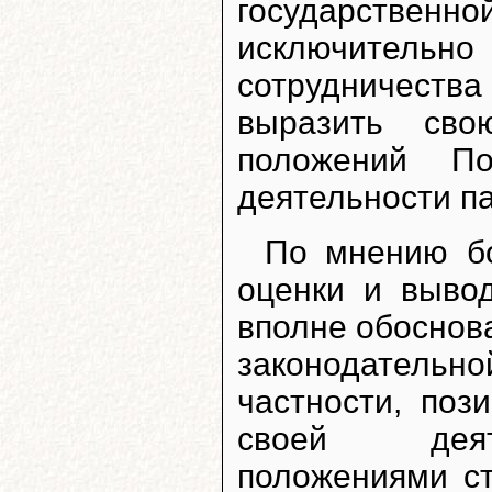
государственно
исключител
сотрудничеств
выразить сво
положений По
деятельности п
По мнению бо
оценки и выво
вполне обоснов
законодательно
частности, поз
своей деяте
положениями ст