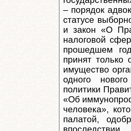
– порядок адвок
статусе выборн
и закон «О Пр
налоговой сфер
прошедшем год
принят только 
имущество орга
одного новог
политики Прави
«Об иммунопро
человека», кот
палатой, одоб
впоследстви