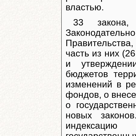
властью.
33 закона
Законодател
Правительства
часть из них (2
и утверждени
бюджетов терр
изменений в р
фондов, о внес
о государствен
новых законо
индексаци
государственны