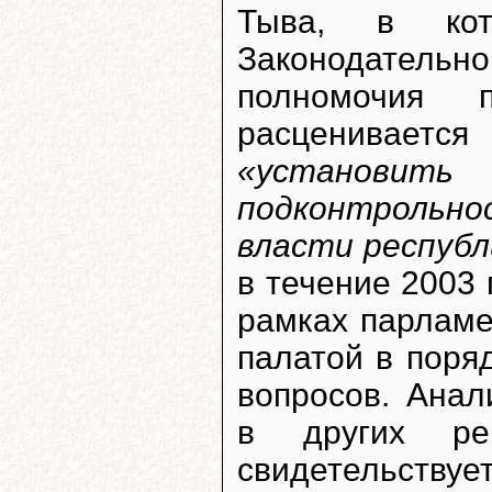
Тыва, в кот
Законодател
полномочия 
расцениваетс
«устано
подконтрольн
власти республ
в течение 2003 
рамках парламе
палатой в поря
вопросов. Анал
в других рег
свидетельству