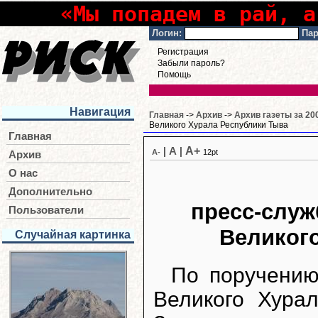
«Мы попадем в рай, а
Логин:
Пар
Регистрация
Забыли пароль?
Помощь
Навигация
Главная
->
Архив
->
Архив газеты за 20
Великого Хурала Республики Тыва
Главная
A+
|
A
|
A-
12pt
Архив
О нас
Дополнительно
пресс-слу
Пользователи
Великог
Случайная картинка
По поручению
Великого Хура