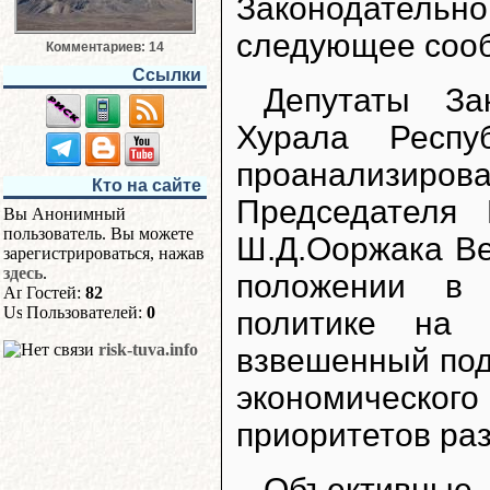
Законодательн
следующее соо
Комментариев: 14
Ссылки
Депутаты За
Хурала Респу
проанализир
Кто на сайте
Председателя 
Вы Анонимный
пользователь. Вы можете
Ш.Д.Ооржака Ве
зарегистрироваться, нажав
здесь
.
положении в 
Гостей:
82
Пользователей:
0
политике на 
risk-tuva.info
взвешенный под
экономическо
приоритетов раз
Объективн