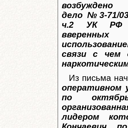
возбуждено
дело №3-71/03
ч.2 УК РФ 
вверенны
использовани
связи с чем 
наркотическим
Из письма на
оперативном у
по октябр
организованн
лидером кот
Кончаевич... п