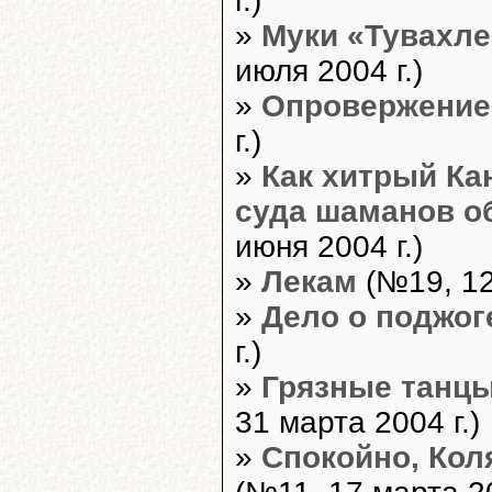
г.)
»
Муки «Тувахл
июля 2004 г.)
»
Опровержение.
г.)
»
Как хитрый К
суда шаманов 
июня 2004 г.)
»
Лекам
(№19, 12
»
Дело о поджог
г.)
»
Грязные танцы
31 марта 2004 г.)
»
Спокойно, Коля