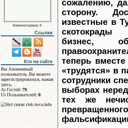
сожалению, да
сторону. До
известные в Т
Комментариев: 0
скотокрады
Ссылки
бизнес, о
правоохрани
теперь вмест
Кто на сайте
«трудятся» в 
Вы Анонимный
пользователь. Вы можете
сотрудники спе
зарегистрироваться, нажав
здесь
.
выборах неред
Гостей:
79
Пользователей:
0
тех же нечи
risk-tuva.info
превращенног
фальсификаци