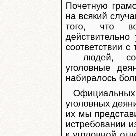
Почетную грамо
на всякий случа
того, что в
действительно 
соответствии с
– людей, со
уголовные дея
набиралось бол
Официальны
уголовных деян
их мы представ
истребовании и
к уголовной отв