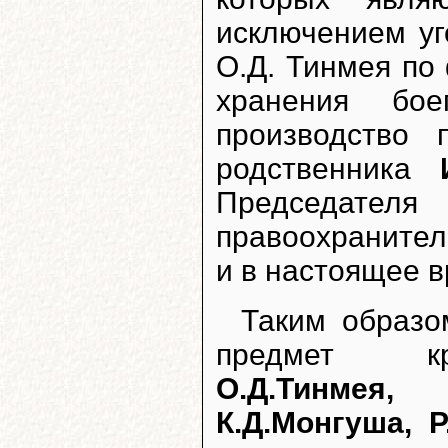
исключением уг
О.Д. Тинмея по
хранения бое
производство 
родственника
Председат
правоохраните
и в настоящее в
Таким образо
предмет к
О.Д.Тинмея,
К.Д.Монгуша, 