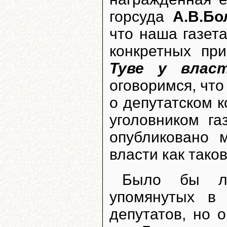
горсуда
А.В.Бо
что наша газет
конкретных пр
Туве у власт
оговоримся, что
о депутатском к
уголовником га
опубликовано 
власти как таков
Было бы ло
упомянутых в 
депутатов, но 