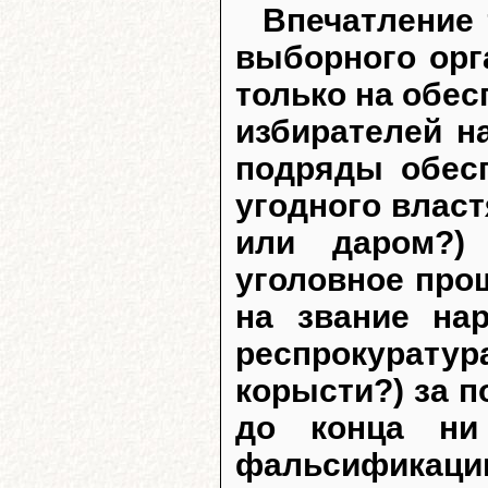
Впечатление 
выборного орг
только на обес
избирателей н
подряды обесп
угодного власт
или даром?)
уголовное про
на звание на
респрокурату
корысти?) за п
до конца ни
фальсификации