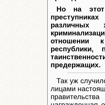
Но на этот
преступниках
различных 
криминализа
отношении 
республики, 
таинственнос
предержащих.
Так уж случи
лицами настоящ
правительст
награжденная е