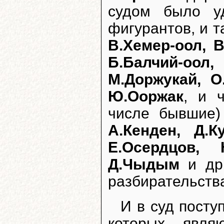
судом было у
фигурантов, и 
В.Хемер-оол, В
Б.Балчий-оо
М.Доржукай, О
Ю.Ооржак
, и 
числе бывшие
А.Кенден, Д.К
Е.Осердцов, 
Д.Чыдым
и др.
разбирательств
И в суд посту
которых явля