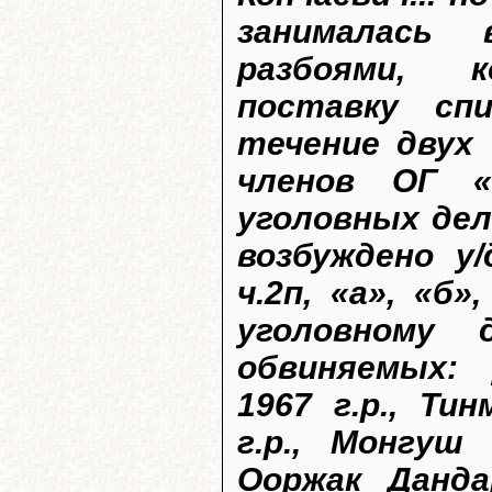
занималась 
разбоями, к
поставку сп
течение двух
членов ОГ «
уголовных дел
возбуждено у/
ч.2п, «а», «б
уголовному 
обвиняемых: 
1967 г.р., Ти
г.р., Монгуш
Ооржак Данда