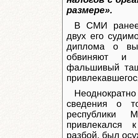
размере».
В СМИ ранее
двух его судим
диплома о вы
обвиняют и О
фальшивый таш
привлекавшегося
Неоднократно
сведения о т
республики М
привлекался к
разбой, был осу