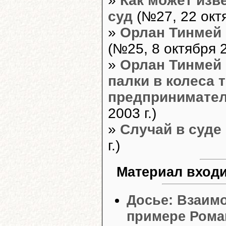
»
Как может изв
суд
(№27, 22 октя
»
Орлан Тинмей 
(№25, 8 октября 2
»
Орлан Тинмей 
палки в колеса 
предпринимате
2003 г.)
»
Случай в суде
г.)
Материал входи
Досье: Взаим
примере Рома