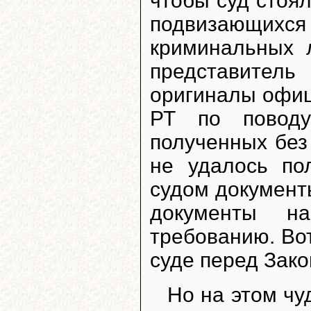
чтобы суд стоял
подвизающихся 
криминальных 
представител
оригиналы офиц
РТ по поводу
полученных без
не удалось по
судом документы
документы н
требованию. Вот
суде перед Закон
Но на этом чу