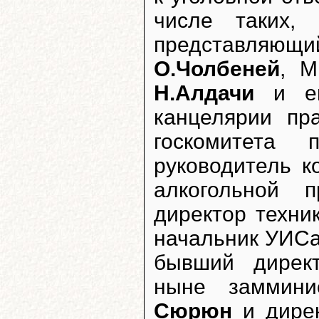
числе таких,
представляющий
О.Чолбеней
, М
Н.Алдачи
и е
канцелярии пр
госкомитет
руководитель к
алкогольной 
директор техни
начальник УИСа
бывший дирек
ныне заммин
Сюрюн
и дире