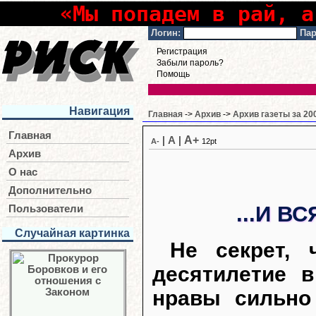
«Мы попадем в рай, а
Логин:
Пар
Регистрация
Забыли пароль?
Помощь
Навигация
Главная
->
Архив
->
Архив газеты за 20
Главная
A+
|
A
|
A-
12pt
Архив
О нас
Дополнительно
...И В
Пользователи
Случайная картинка
Не секрет, 
десятилетие 
нравы сильно 