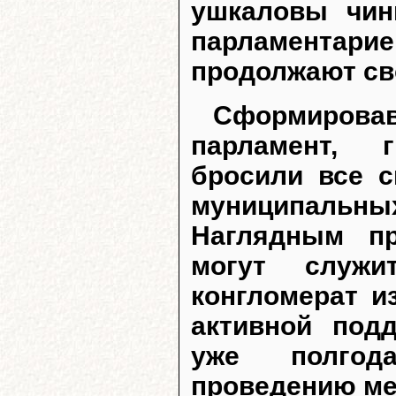
ушкаловы чин
парламентар
продолжают св
Сформирова
парламент, 
бросили все 
муниципальн
Наглядным пр
могут служ
конгломерат и
активной под
уже полгода
проведению ме