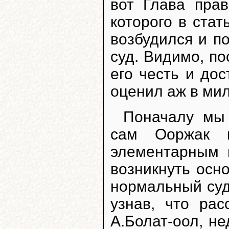
вот Глава прав
которого в стат
возбудился и п
суд. Видимо, п
его честь и до
оценил аж в ми
Поначалу мы 
сам Ооржак 
элементарным 
возникнуть осн
нормальный суд
узнав, что ра
А.Болат-оол, н