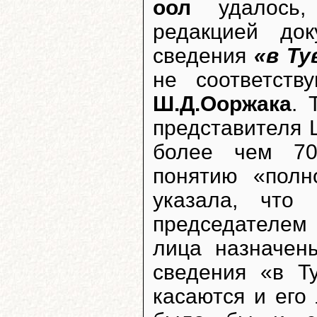
оол
удалось, 
редакцией до
сведения
«в Ту
не соответств
Ш.Д.Ооржака
. 
представителя 
более чем 70
понятию «полн
указала, что 
председателем
лица назначен
сведения «в Т
касаются и его