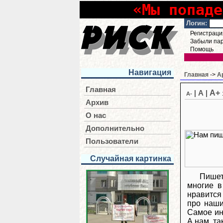
«Мы попаде
Логин:
Регистраци
Забыли па
Помощь
Навигация
Главная
->
А
Главная
A+
|
A
|
A-
Архив
О нас
Дополнительно
Пользователи
Случайная картинка
Пишет
многие в
нравится 
про наши
Самое инт
А нам, та