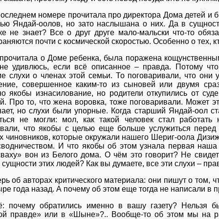
последнем номере прочитала про директора Дома детей и 
ью Яндай-оолов, но зато наслышана о них. Да в сущности
ке не знает? Все о друг друге мало-мальски что-то обяз
аняются почти с космической скоростью. Особенно о тех, кто
 прочитала о Доме ребенка, была поражена кощунственны
не удивлюсь, если всё описанное – правда. Потому чт
е слухи о членах этой семьи. То поговаривали, что они 
ение, совершенное каким-то из сыновей или двумя сраз
о якобы изнасилование, но родители откупились от суд
й. Про то, что жена воровка, тоже поговаривали. Может э
нает, но слухи были упорные. Когда старший Яндай-оол ста
ться не могли: мол, как такой человек стал работать 
вали, что якобы с целью еще больше услужиться перед 
х чиновников, которые окружали нашего Шериг-оола Дизиж
сводничеством. И что якобы об этом узнала первая наш
сваху» вон из Белого дома. О чём это говорит? Не свидет
 сущности этих людей? Как вы думаете, все эти слухи – пр
ерь об авторах критического материала: они пишут о том, 
ре года назад. А почему об этом еще тогда не написали в 
: почему обратились именно в вашу газету? Нельзя бы
ой правде» или в «Шыне»?.. Вообще-то об этом мы на р