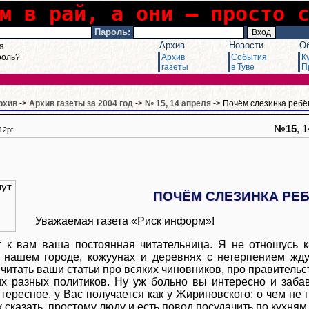
м в рай, а они – просто 
Пароль:
Архив
Новости
О
я
роль?
Архив
События
К
газеты
в Туве
П
рхив
->
Архив газеты за 2004 год
->
№ 15, 14 апреля
-> Почём слезинка ребё
№15
, 
12pt
ПОЧЁМ СЛЕЗИНКА РЕ
Уважаемая газета «Риск информ»!
 к вам ваша постоянная читательница. Я не отношусь к 
 нашем городе, кожуунах и деревнях с нетерпением жд
читать ваши статьи про всяких чиновников, про правительс
х разных политиков. Ну уж больно вы интересно и заба
ересное, у Вас получается как у Жириновского: о чем не п
к сказать, простому люду и есть повод посудачить по кухням,