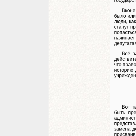
государст
Вконе
было или
люди, как
станут пр
попастьс
начинает 
депутатам
Всё р
действит
что прав
историю 
учрежден
Вот т
быть пре
админист
представ
замена д
присваив