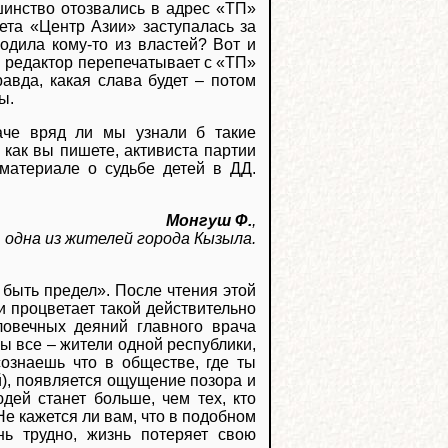
шинство отозвались в адрес «ТП»
зета «Центр Азии» заступалась за
одила кому-то из властей? Вот и
 редактор перепечатывает с «ТП»
авда, какая слава будет – потом
ы.
аче вряд ли мы узнали б такие
 как вы пишете, активиста партии
материале о судьбе детей в ДД.
Монгуш Ф.
,
одна из жителей города Кызыла.
 быть предел». После чтения этой
ми процветает такой действительно
ловечных деяний главного врача
Мы все – жители одной республики,
сознаешь что в обществе, где ты
й), появляется ощущение позора и
юдей станет больше, чем тех, кто
Не кажется ли вам, что в подобном
ь трудно, жизнь потеряет свою