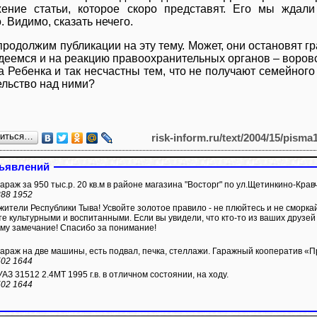
ение статьи, которое скоро представят. Его мы ждали 
 Видимо, сказать нечего.
продолжим публикации на эту тему. Может, они остановят г
адеемся и на реакцию правоохранительных органов – воров
а Ребенка и так несчастны тем, что не получают семейного
ельство над ними?
литься…
risk-inform.ru/text/2004/15/pisma
ъявлений
раж за 950 тыс.р. 20 кв.м в районе магазина "Восторг" по ул.Щетинкино-Крав
388 1952
жители Республики Тыва! Усвойте золотое правило - не плюйтесь и не сморкай
те культурными и воспитанными. Если вы увидели, что кто-то из ваших друзе
му замечание! Спасибо за понимание!
араж на две машины, есть подвал, печка, стеллажи. Гаражный кооператив «
502 1644
З 31512 2.4МТ 1995 г.в. в отличном состоянии, на ходу.
502 1644