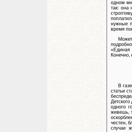
одном мн
так: она 
строптив
поплатил
нужные п
время пок
Может
подробно
«Единая 
Конечно,
В газ
статьи ст
беспреде
Детского 
одного г
живешь, т
оскорбле
честен, б
случае ж