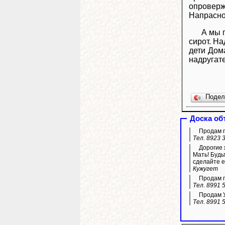
опроверж
Напрасно.
А мы 
сирот. Н
дети Дом
надругат
Поде
Доска об
Продам га
Тел. 8923 
Дорогие 
Мать! Будь
сделайте е
Кужугет
Продам г
Тел. 8991 
Продам УА
Тел. 8991 