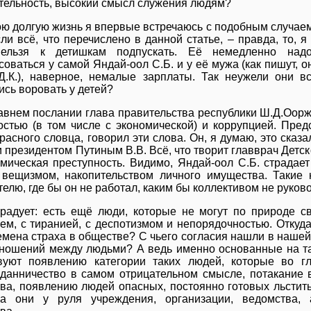
тельность, высокий смысл служения людям?
ою долгую жизнь я впервые встречаюсь с подобным случае
ли всё, что перечислено в данной статье, – правда, то, я
нельзя к детишкам подпускать. Её немедленно над
соваться у самой Яндай-оол С.Б. и у её мужа (как пишут, 
Д.К.), наверное, немалые зарплаты. Так неужели они в
ись воровать у детей?
авнем послании глава правительства республики Ш.Д.Оорж
остью (в том числе с экономической) и коррупцией. Пред
красного словца, говорил эти слова. Он, я думаю, это ска
и президентом Путиным В.В. Всё, что творит главврач Детс
омическая преступность. Видимо, Яндай-оол С.Б. страдае
 вещизмом, накопительством личного имущества. Такие 
елю, где бы он не работал, каким бы коллективом не руков
радует: есть ещё люди, которые не могут по природе с
ем, с тиранией, с деспотизмом и непорядочностью. Откуд
емена страха в обществе? С чьего согласия нашли в наше
ношений между людьми? А ведь именно основанные на т
вуют появлению категории таких людей, которые во гл
данничество в самом отрицательном смысле, потакание 
тва, появлению людей опасных, постоянно готовых льстит
ка они у руля учреждения, организации, ведомства,