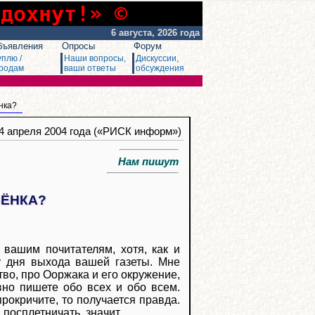
сдохнут!» ©
6 августа, 2026 года
бъявления
Опросы
Форум
уплю /
Наши вопросы,
Дискуссии,
родам
ваши ответы
обсуждения
нка?
14 апреля 2004 года («РИСК информ»)
Нам пишут
БЁНКА?
вашим почитателям, хотя, как и
у дня выхода вашей газеты. Мне
тво, про Ооржака и его окружение,
вно пишете обо всех и обо всем.
рокричите, то получается правда.
 посплетничать, значит.