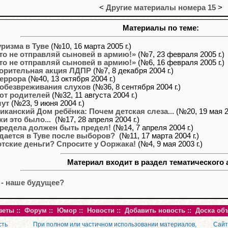
<
Другие материалы номера 15
>
Материалы по теме:
уризма в Туве
(№10, 16 марта 2005 г.)
что не отправляй сыновей в армию!»
(№7, 23 февраля 2005 г.)
что не отправляй сыновей в армию!»
(№6, 16 февраля 2005 г.)
орительная акция ЛДПР
(№7, 8 декабря 2004 г.)
еррора
(№40, 13 октября 2004 г.)
обезвреживания слухов
(№36, 8 сентября 2004 г.)
ют родителей
(№32, 11 августа 2004 г.)
шут
(№23, 9 июня 2004 г.)
иканский Дом ребёнка: Почем детская слеза...
(№20, 19 мая 20
ки это было...
(№17, 28 апреля 2004 г.)
предела должен быть предел!
(№14, 7 апреля 2004 г.)
дается в Туве после выборов?
(№11, 17 марта 2004 г.)
отские деньги? Спросите у Ооржака!
(№4, 9 мая 2003 г.)
Материал входит в раздел тематического 
 - наше будущее?
зеты
::
Форум
::
Юмор
::
Новости
::
Добавить новость
::
Доска об
сть
При полном или частичном использовании материалов,
Сайт