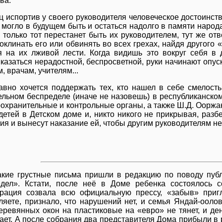
ва.
ц испортив у своего руководителя человеческое достоинств
 могло в будущем быть и остаться надолго в памяти наро
 только тот перестанет быть их руководителем, тут же отв
оклинать его или обвинять во всех грехах, найдя другого 
я на их лживой лести. Когда видишь это вокруг себя в 
казаться нерадостной, беспросветной, руки начинают опуск
, врачам, учителям...
авно хочется поддержать тех, кто нашел в себе смелость
ельном беспределе (иначе не назовешь) в республиканско
оохранительные и контрольные органы, а также Ш.Д. Ооржа
детей в Детском доме и, никто никого не прикрывая, разб
ия и вынесут наказание ей, чтобы другим руководителям н
акие грустные письма пришли в редакцию по поводу пуб
дел». Кстати, после неё в Доме ребенка состоялось с
рация созвала всю официальную прессу, «забыв» приг
ляете, признало, что нарушений нет, и семья Яндай-ооло
еревянных окон на пластиковые на «евро» не тянет, и де
ает. А после собрания два представителя Дома прибыли в 