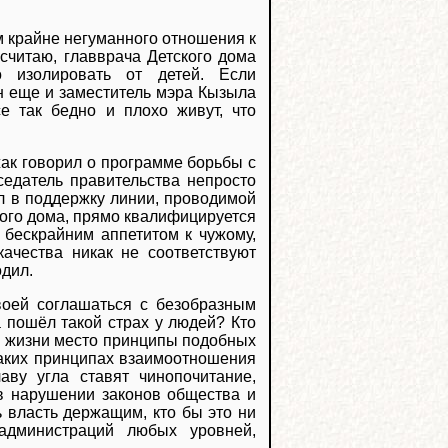
м крайне негуманного отношения к
 считаю, главврача Детского дома
о изолировать от детей. Если
он еще и заместитель мэра Кызыла
се так бедно и плохо живут, что
ак говорил о программе борьбы с
седатель правительства непросто
зал в поддержку линии, проводимой
кого дома, прямо квалифицируется
т бескрайним аппетитом к чужому,
качества никак не соответствуют
одил.
воей соглашаться с безобразным
а пошёл такой страх у людей? Кто
й жизни место принципы подобных
аких принципах взаимоотношения
аву угла ставят чинопочитание,
в нарушении законов общества и
ь власть держащим, кто бы это ни
 администраций любых уровней,