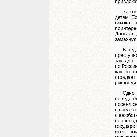
привлека
За св
детям. Ес
близко 
поинтере
Донгака 
замахнул
В нед
преступн
так, для 
по Росси
как экон
страдает
руководит
Одно 
поведени
посеял с
взаимоот
способст
вернопод
государс
был, по