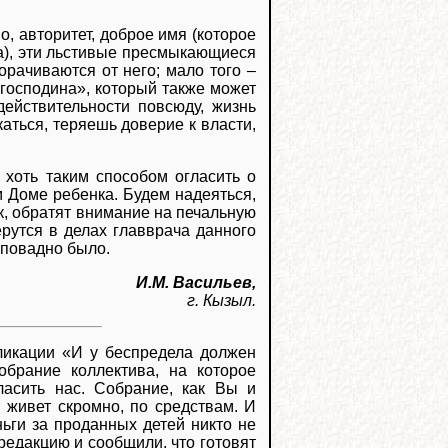
о, авторитет, доброе имя (которое
да), эти льстивые пресмыкающиеся
орачиваются от него; мало того –
«господина», который также может
действительности повсюду, жизнь
аться, теряешь доверие к власти,
 хоть таким способом огласить о
м Доме ребенка. Будем надеяться,
к, обратят внимание на печальную
ерутся в делах главврача данного
еповадно было.
И.М. Васильев,
г. Кызыл.
ликации «И у беспредела должен
обрание коллектива, на которое
ласить нас. Собрание, как Вы и
в живет скромно, по средствам. И
ньги за проданных детей никто не
редакцию и сообщили, что готовят