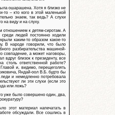
была ошарашена. Хотя я близко не
-то – кто кого в этой маленькой
ательно знаем, так ведь? А слухи
 на виду и на слуху.
м отношением к детям-сиротам. А
о среди людей постоянно ходили
укрыли каким-то образом какое-то
у. В народе говорили, что было
ебного разбирательства машиной-
то совпадение, а может наговоры,
л вдруг близок к президенту, все
на столь ответственной работе?
Главой и, видимо, перещеголять
иковича, Яндай-оол В.Б. будто бы
а леди и немедленно потребовала
ельствуют ли эти слухи (если это
авда или ложь?
что уже было совершено один, два,
прокуратуру?
ло этот материал напечатать в
аботе обсуждали. Все сошлись в