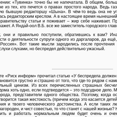
ении: «Тувинка» точно бы не напечатала. В общем, боль
не из тех, кто печется о правах простого народа. Ведь га
ую бывшую редакторшу «Шына». В чём-то ведь она не уг
ась редакторским креслом. А в настоящее время нынешний
равительству статьи и поживает – жир себе наживает. Пр
ажет. А Яндай-оол В.Б. все же заместитель городского глав
, они и правильно поступили, обратившись к вам? Ин
сти о деятельности супруги одного из даргаларов, да ещё,
Россия». Вот такие мысли зародились после прочтения 
 слухи слухами, но беспредел действительно ужасный.
ете «Риск информ» прочитал статью «У беспредела должен
ановится грустно и страшно от того, что где-то рядом с на
льный цинизм. Из всех перечисленных страшных бесче
дома хоть одно, если подтвердится – это подсудное дело. 
орода, представители одного общества. Поэтому, когда о
ворится такая жестокость (причем когда это касается дете
ния и твоего человеческого достоинства. А если таких л
лагороден, и чист совестью, то что станет с нашей жизнью? 
ить и работать нормальным людям будет очень и очен