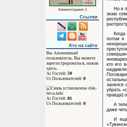
Но в 
Комментариев: 1
знаю сем
Ссылки
республи
распростр
Когда
потом я 
нехороши
Кто на сайте
преступл
Вы Анонимный
совершен
пользователь. Вы можете
иномарко
зарегистрироваться, нажав
кто его з
здесь
.
наудивля
Гостей:
59
Поговари
Пользователей:
0
остальны
занялся 
risk-
убрать «
tuva.info
правда) о
Гостей:
81
Пользователей:
0
А теп
даже четы
И ещё
«Тувинск