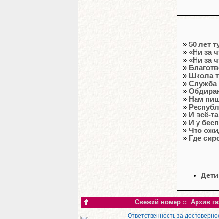
»
50 лет т
»
«Ни за 
»
«Ни за 
»
Благотв
»
Школа т
»
Cлужба 
»
Обдира
»
Нам пи
»
Республ
»
И всё-та
»
И у бес
»
Что ожи
»
Где сир
Дети
Свежий номер
::
Архив га
Ответственность за достоверно