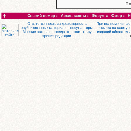
По
Свежий номер
::
Архив газеты
::
Форум
::
Юмор
::
Н
Ответственность за достоверность
При полном или час
опубликованных материалов несут авторы.
ссылка на газету 
Мнение автора не всегда отражает точку
изданий обязатель
зрения редакции.