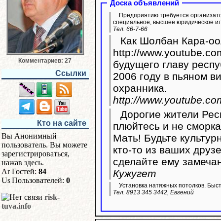
Доска объявлений
Предприятию требуется организато
специальное, высшее юридическое ил
Тел. 66-7-66
Как Шолбан Кара-оо
http://www.youtube.com/watc
Комментариев: 27
будущего главу респу
Ссылки
2006 году в пьяном в
охранника.
http://www.youtube.
Дорогие жители Респ
Кто на сайте
плюйтесь и не сморка
Вы Анонимный
Мать! Будьте культур
пользователь. Вы можете
кто-то из ваших друз
зарегистрироваться,
сделайте ему замеча
нажав
здесь
.
Гостей:
84
Кужугет
Пользователей:
0
Установка натяжных потолков. Быстр
Тел. 8913 345 3442, Евгений
risk-
tuva.info