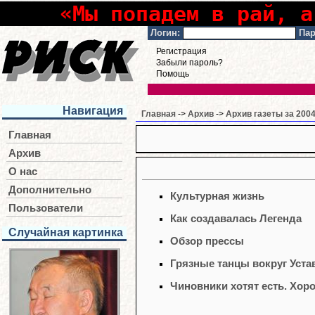
«Мы попадем в рай, а
Логин:
Пар
Регистрация
Забыли пароль?
Помощь
Навигация
Главная
->
Архив
->
Архив газеты за 2004
Главная
Архив
О нас
Дополнительно
Культурная жизнь
Пользователи
Как создавалась Легенда
Случайная картинка
Обзор прессы
Грязные танцы вокруг Уста
Чиновники хотят есть. Хоро