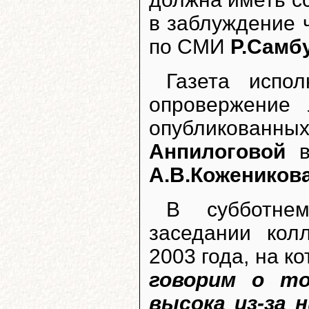
в заблуждение 
по СМИ
Р.Самб
Газета испо
опровержение
опубликованных
Анпилоговой
в
А.В.Кожеников
В субботне
заседании кол
2003 года, на к
говорим о то
высока из-за 