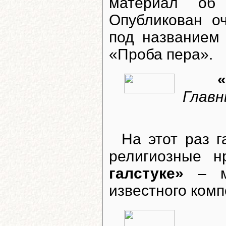
материал об 
Опубликован о
под название
«Проба пера».
«
Главн
На этот раз г
религиозные н
галстуке»
– ма
известного комп