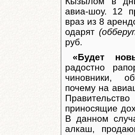
Кызылом в дн
авиа-шоу. 12 
враз из 8 арен
одарят
(обберу
руб.
«Будет нов
радостно рапо
чиновники, о
почему на авиаш
Правительств
приносящие до
В данном случ
алкаш, прода