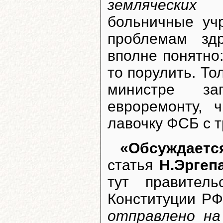
земляческих 
больничные уч
проблемам зд
вполне понятно:
то порулить. То
министре за
евроремонту, 
лавочку ФСБ с 
«Обсуждаетс
статья
Н.Эргеп
тут правител
Конституции РФ
отправлено на