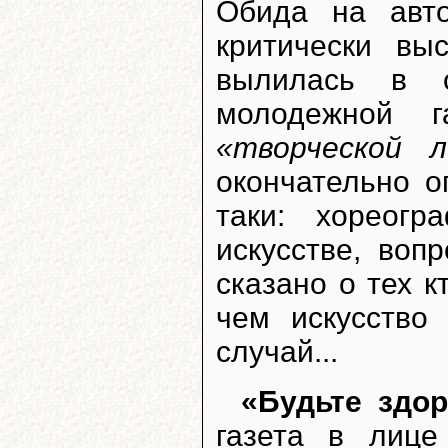
Обида на авт
критически вы
вылилась в о
молодежной г
«творческой л
окончательно о
таки: хореог
искусстве, воп
сказано о тех к
чем искусство
случай...
«Будьте здо
газета в лиц