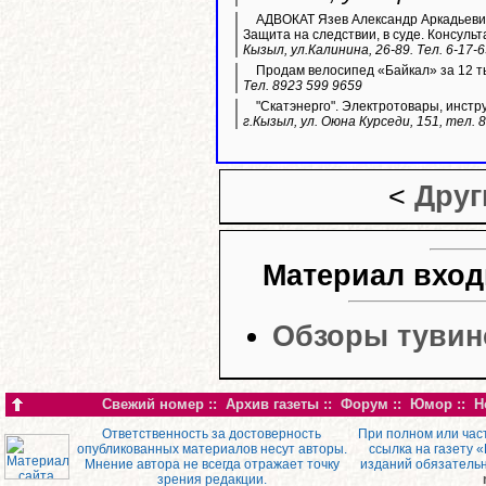
АДВОКАТ Язев Александр Аркадьевич
Защита на следствии, в суде. Консульт
Кызыл, ул.Калинина, 26-89. Тел. 6-17-
Продам велосипед «Байкал» за 12 ты
Тел. 8923 599 9659
"Скатэнерго". Электротовары, инстр
г.Кызыл, ул. Оюна Курседи, 151, тел. 
<
Друг
Материал вход
Обзоры тувин
Свежий номер
::
Архив газеты
::
Форум
::
Юмор
::
Н
Ответственность за достоверность
При полном или час
опубликованных материалов несут авторы.
ссылка на газету 
Мнение автора не всегда отражает точку
изданий обязатель
зрения редакции.