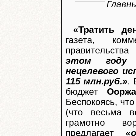
Главны
«Тратить де
газета, комм
правительств
этом году 
нецелевого ис
115 млн.руб.»
.
бюджет
Ооржа
Беспокоясь, что
(что весьма в
грамотно вор
предлагает
«