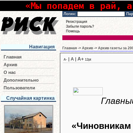
«Мы попадем в рай, а
Логин:
Пар
Регистрация
Забыли пароль?
Помощь
Навигация
Главная
->
Архив
->
Архив газеты за 20
Главная
A+
|
A
|
A-
12pt
Архив
О нас
Дополнительно
Пользователи
Случайная картинка
Главны
«Чиновникам