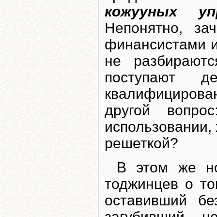
кожууных уп
Непонятно, за
финансистами и
не разбирают
поступают 
квалифицирован
другой вопро
использовании, 
решеткой?
В этом же н
тоджинцев о то
оставивший бе
загубивший н