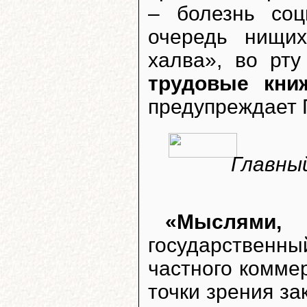
– болезнь со
очередь нищих
халва», во рт
трудовые кни
предупреждает 
Главны
«Мыслями,
государственны
частного комме
точки зрения з