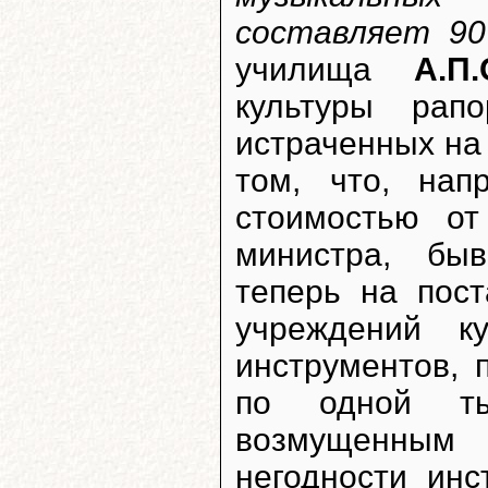
составляет 9
училища
А.П
культуры рап
истраченных на 
том, что, нап
стоимостью о
министра, бы
теперь на пос
учреждений к
инструментов,
по одной ты
возмущенным 
негодности ин