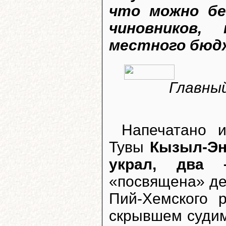
что можно бе
чиновников,
местного бюдж
Главны
Напечатано 
Тувы
Кызыл-Эн
украл, два 
«посвящена» де
Пий-Хемского
скрывшем суди