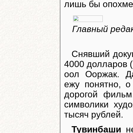
лишь бы опохмел
Главный реда
Снявший доку
4000 долларов (
оол Ооржак. 
ежу понятно, 
дорогой фильм
символики худ
тысяч рублей.
Тувинбаши
не