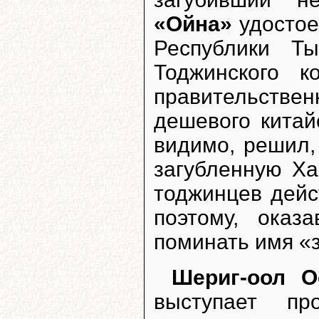
«Ойна»
удостое
Республики Т
Тоджинского 
правительств
дешевого китай
видимо, решил,
загубленную Ха
тоджинцев дейст
поэтому, оказ
поминать имя «
Шериг-оол О
выступает п