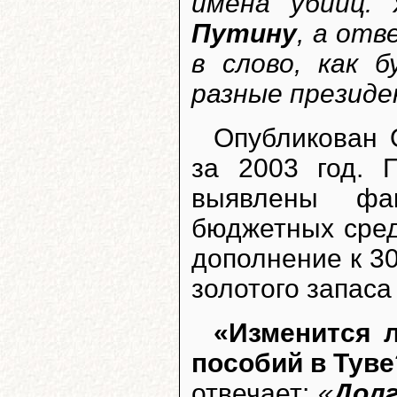
имена убийц.
Путину
, а от
в слово, как 
разные презид
Опубликован 
за 2003 год. 
выявлены фак
бюджетных сред
дополнение к 30
золотого запаса
«Изменится 
пособий в Туве
отвечает:
«
Долг