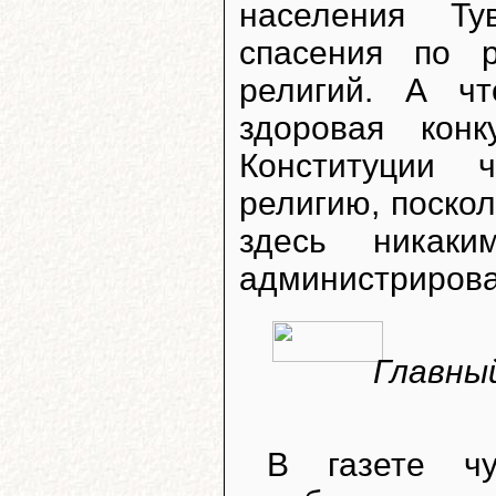
населения Ту
спасения по 
религий. А чт
здоровая кон
Конституции 
религию, поскол
здесь никак
администриров
Главный
В газете чу