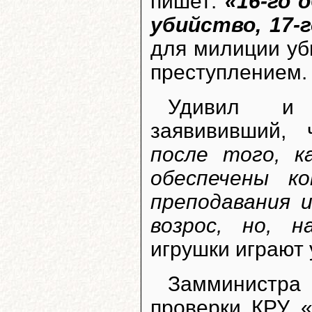
пишет:
«16-го 
убийство, 17-
для милиции уб
преступлением.
Удивил и
заявививший,
после того, к
обеспечены к
преподавания 
возрос, но, н
игрушки играют 
Замминистр
проверки КРУ «