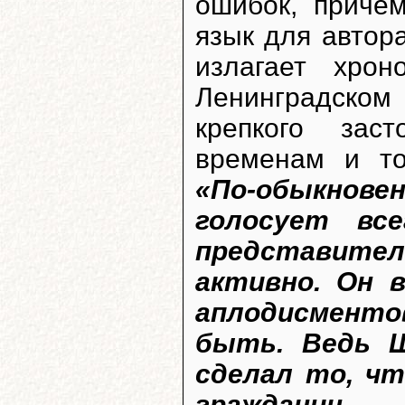
ошибок, причем
язык для автор
излагает хро
Ленинградском
крепкого зас
временам и то
«По-обыкнове
голосует вс
представител
активно. Он 
аплодисменто
быть. Ведь Ш
сделал то, ч
граждан