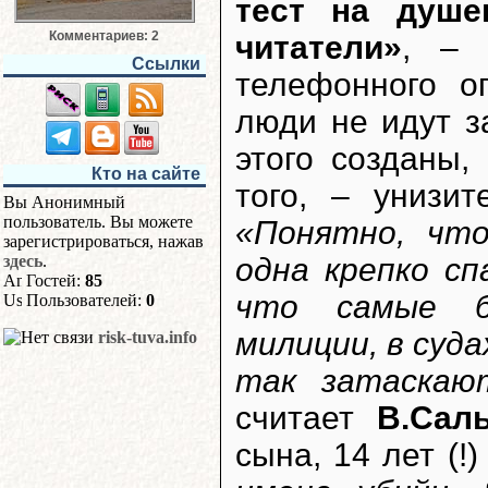
тест на душе
Комментариев: 2
читатели»
, – 
Ссылки
телефонного о
люди не идут з
этого созданы,
Кто на сайте
того, – унизи
Вы Анонимный
пользователь. Вы можете
«Понятно, что
зарегистрироваться, нажав
здесь
.
одна крепко сп
Гостей:
85
что самые б
Пользователей:
0
милиции, в суд
risk-tuva.info
так затаскаю
считает
В.Сал
сына, 14 лет (!