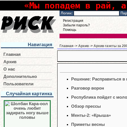
«Мы попадем в рай, а
Логин:
Пар
Регистрация
Забыли пароль?
Помощь
Навигация
Главная
->
Архив
->
Архив газеты за 20
Главная
Архив
О нас
Дополнительно
Решение: Расправиться в
Пользователи
Разговор ворон
Случайная картинка
Республика пойдет с моло
Обзор прессы
Менты-2: «Крыша»
Приметы весны