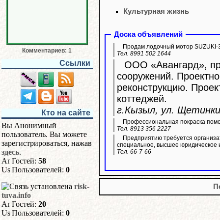
Культурная жизнь
Доска объявлений
Продам лодочный мотор SUZUKI-3
Комментариев: 1
Тел. 8991 502 1644
Ссылки
ООО «Авангард», про
сооружений. Проектно
реконструкцию. Прое
коттеджей.
г.Кызыл, ул. Щетинкин
Кто на сайте
Профессиональная покраска пом
Вы Анонимный
Тел. 8913 356 2227
пользователь. Вы можете
Предприятию требуется организа
зарегистрироваться, нажав
специальное, высшее юридическое 
здесь
.
Тел. 66-7-66
Гостей:
58
Пользователей:
0
risk-
П
tuva.info
Гостей:
20
Пользователей:
0