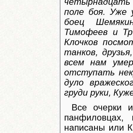
четырнадцать
поле боя. Уже
боец Шемякин
Тимофеев и Тр
Клочков посмо
танков, друзья
всем нам умер
отступать неку
дуло вражеско
груди руки, Куж
Все очерки 
панфиловцах, 
написаны или К