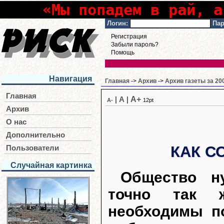
«Мы попадем в рай, а
Логин:
Пар
Регистрация
Забыли пароль?
Помощь
Навигация
Главная
->
Архив
->
Архив газеты за 20
Главная
A+
|
A
|
A-
12pt
Архив
О нас
Дополнительно
КАК С
Пользователи
Случайная картинка
Общество ну
точно так ж
необходимы п