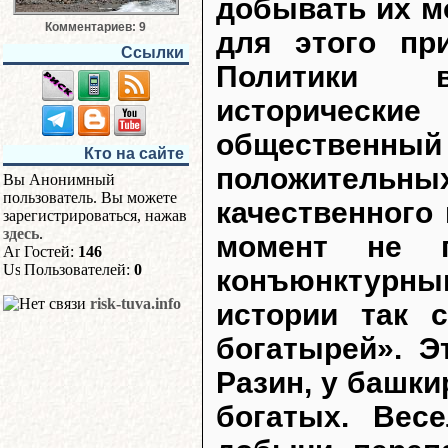
добывать их м
Комментариев: 9
для этого пр
Ссылки
Политики 
исторические
общественный
Кто на сайте
положительн
Вы Анонимный
пользователь. Вы можете
качественного
зарегистрироваться, нажав
здесь
.
момент не п
Гостей:
146
Пользователей:
0
конъюнктурны
risk-tuva.info
истории так 
богатырей». Э
Разин, у башки
богатых. Вес