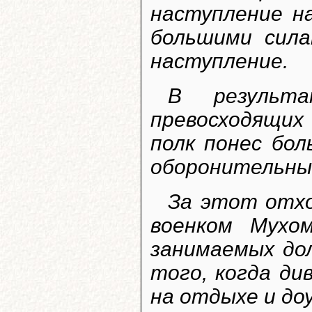
наступление н
большими сил
наступление.
В результ
превосходящих
полк понес бо
оборонительны
За этот отхо
военком Мухо
занимаемых до
того, когда ди
на отдыхе и до