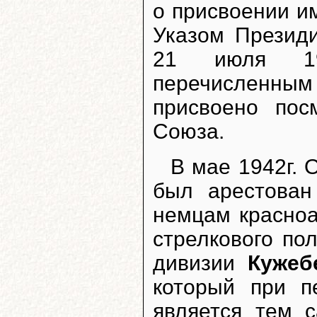
о присвоении и
Указом Презид
21 июля 19
перечисленны
присвоено пос
Союза.
В мае 1942г.
был арестован
немцам красноа
стрелкового по
дивизии
Кужеб
который при п
является тем 