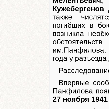
Мелентьевич
Кужебергенов
также числят
погибших в бо
возникла необ
обстоятельств
им.Панфилова,
года у разъезда
Расследование
Впервые сооб
Панфилова появ
27 ноября 1941