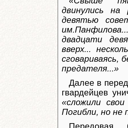
«Свыше пя
двинулись на
девятью сове
им.Панфилова.
двадцати девя
вверх... неско
сговариваясь, 
предателя...»
Далее в перед
гвардейцев уни
«сложили свои
Погибли, но не
Передовая 