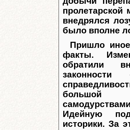
добычи переп
пролетарской 
внедрялся лоз
было вполне л
Пришло иное
факты. Изме
обратили вн
законности 
справедливос
большой к
самодурствами
Идейную под
историки. За 