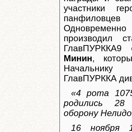
участники ге
панфиловце
Одновременно 
производил с
ГлавПУРККА9 
Минин
, котор
Начальнику 
ГлавПУРККА див
«4 рота 107
родились 28 
оборону Нелидо
16 ноября 1