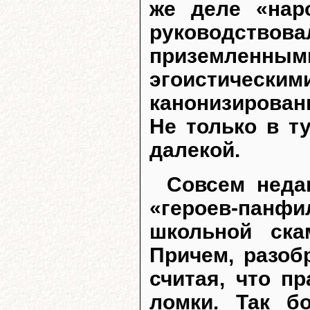
же деле «нар
руководст
приземлен
эгоистиче
канонизирован
Не только в т
далекой.
Совсем неда
«героев-панфи
школьной ска
Причем, разоб
считая, что п
ломки. Так б