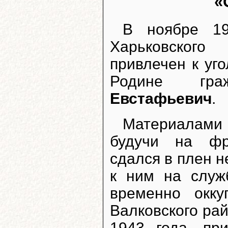
«
В ноябре 19
Харьковского
привлечен к уг
Родине гр
Евстафьевич
.
Материалами
будучи на фр
сдался в плен н
к ним на служ
временно окку
Валковского рай
1943 года, пр