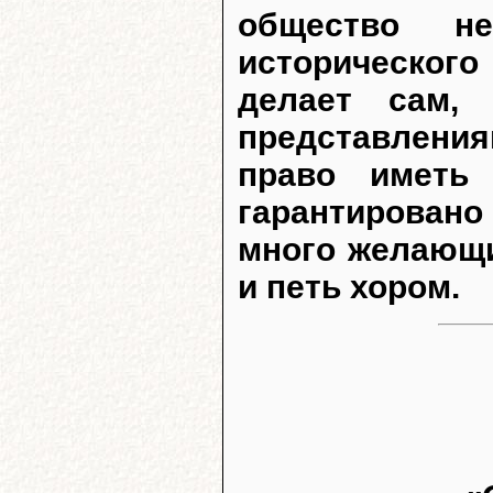
общество н
историческог
делает сам, 
представлени
право иметь 
гарантировано
много желающи
и петь хором.