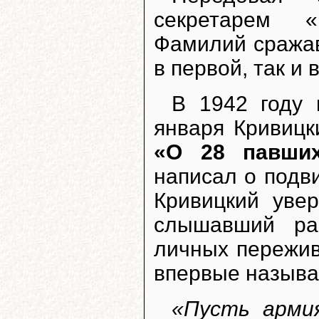
секретарем 
Фамилий сражав
в первой, так и 
В 1942 году 
января Кривицк
«О 28 павших
написал о подв
Кривицкий увер
слышавший ра
личных пережив
впервые называ
«Пусть арми