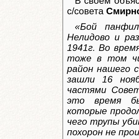
В своем объя
с/совета
Смирн
«Бой панфил
Нелидово и ра
1941г. Во врем
тоже в том чи
район нашего с
зашли 16 ноя
частями Совет
это время бы
которые продол
чего трупы уби
похорон не про