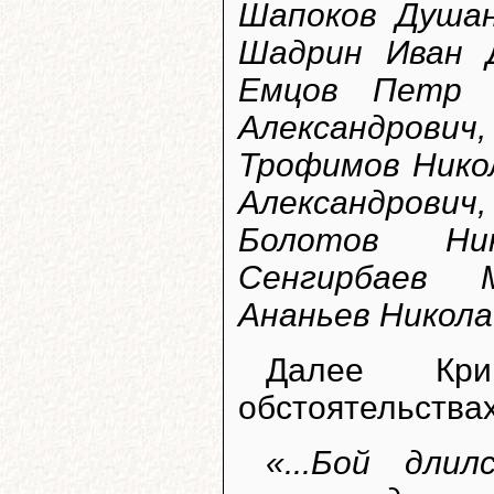
Шапоков Душан
Шадрин Иван Д
Емцов Петр К
Александрови
Трофимов Нико
Александрови
Болотов Ник
Сенгирбаев 
Ананьев Николай
Далее Кри
обстоятельства
«...Бой дли