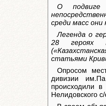
О подвиге
непосредствен
среди масс они 
Легенда о ге
28 героях 
(«Казахстанска
статьями Криви
Опросом мес
дивизии им.П
происходили в
Нелидовского с/