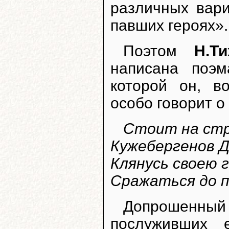
различных вари
павших героях».
Поэтом
Н.Т
написана поэ
которой он, в
особо говорит о
Стоит на стр
Кужебергенов Д
Клянусь своею 
Сражаться до по
Допрошенн
послуживших 