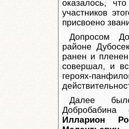
оказалось, чт
участников это
присвоено звани
Допросом До
районе Дубосе
ранен и пленен
совершал, и вс
героях-панф
действительнос
Далее был
Добробабина
Илларион Ро