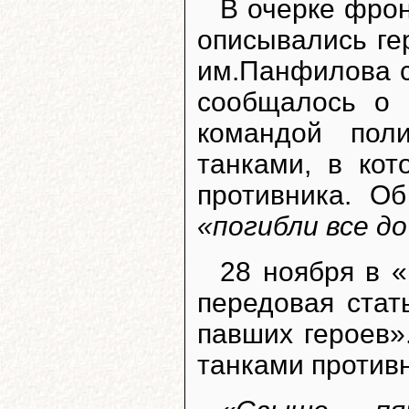
В очерке фро
описывались ге
им.Панфилова с
сообщалось о 
командой пол
танками, в ко
противника. Об
«погибли все до
28 ноября в 
передовая стат
павших героев».
танками против