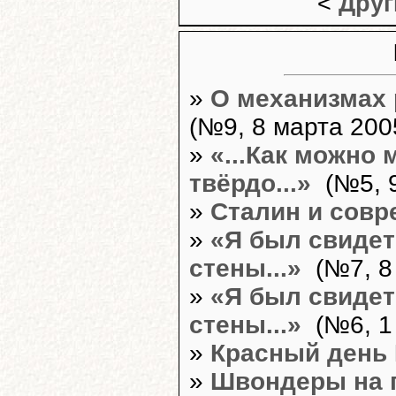
<
Друг
»
О механизмах 
(№9, 8 марта 2005
»
«...Как можно 
твёрдо...»
(№5, 9
»
Сталин и совр
»
«Я был свиде
стены...»
(№7, 8 
»
«Я был свиде
стены...»
(№6, 1 
»
Красный день
»
Швондеры на 