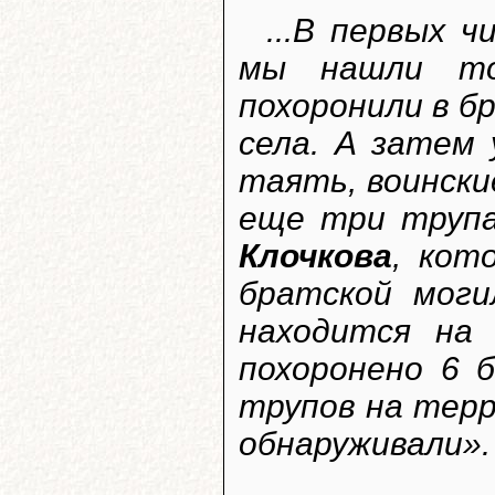
...В первых ч
мы нашли то
похоронили в б
села. А затем 
таять, воински
еще три трупа
Клочкова
, кот
братской моги
находится на 
похоронено 6 
трупов на терр
обнаруживали».