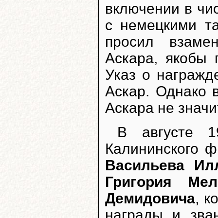
включении в чи
с немецкими т
просил взаме
Аскара, якобы 
Указ о награжд
Аскар. Однако 
Аскара не значи
В августе 1
Калининского ф
Васильева Ил
Григория Ме
Демидовича
, к
награды и зва