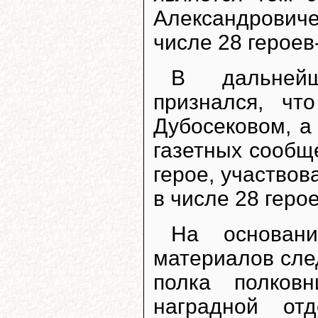
Александровиче
числе 28 герое
В дальнейш
признался, ч
Дубосековом, а
газетных сообще
герое, участво
в числе 28 геро
На основани
материалов сле
полка полко
наградной о