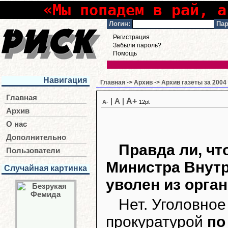
«Мы попадем в рай, а
Логин:
Пар
Регистрация
Забыли пароль?
Помощь
Навигация
Главная
->
Архив
->
Архив газеты за 2004
Главная
A+
|
A
|
A-
12pt
Архив
О нас
Дополнительно
Правда ли, чт
Пользователи
Министра Внутр
Случайная картинка
уволен из орган
Нет. Уголовное
прокуратурой
по