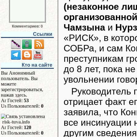
(незаконное ли
организованной
Чамзына
и
Нурз
Комментариев: 0
Ссылки
«РИСК», в котор
СОБРа, и сам Кон
преступникам гр
Кто на сайте
до 8 лет, пока н
Вы Анонимный
увольнении гово
пользователь. Вы
можете
Руководитель 
зарегистрироваться,
нажав
здесь
.
отрицает факт е
Гостей:
53
Пользователей:
0
заявила, что Ко
все инсинуации н
risk-tuva.info
Гостей:
120
другим сведения
Пользователей:
0