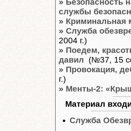
»
Безопасность н
службы безопасн
»
Криминальная 
»
Cлужба обезвр
2004 г.)
»
Поедем, красотк
давил
(№37, 15 се
»
Провокация, де
г.)
»
Менты-2: «Кры
Материал входи
Служба Обезв