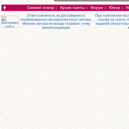
Свежий номер
::
Архив газеты
::
Форум
::
Юмор
::
Н
Ответственность за достоверность
При полном или час
опубликованных материалов несут авторы.
ссылка на газету 
Мнение автора не всегда отражает точку
изданий обязатель
зрения редакции.