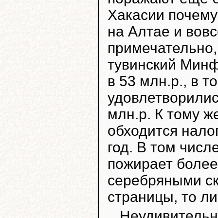
Хакасии почему-
на Алтае и вовс
примечательно,
тувинский Минф
в 53 млн.р., в т
удовлетворились
млн.р. К тому ж
обходится нало
год. В том чис
пожирает более 
серебряными с
страницы, то л
Неудивительно