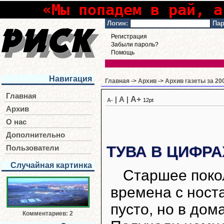
«Мы попадем в рай, а
Логин:
Пар
Регистрация
Забыли пароль?
Помощь
Навигация
Главная
->
Архив
->
Архив газеты за 20
Главная
A+
|
A
|
A-
12pt
Архив
О нас
Дополнительно
ТУВА В ЦИФР
Пользователи
Случайная картинка
Старшее поко
времена с носта
пусто, но в дом
Комментариев: 2