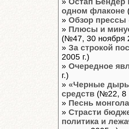
»
Остап Бендер 
одном флаконе
(
»
Обзор прессы
»
Плюсы и мину
(№47, 30 ноября 2
»
За строкой по
2005 г.)
»
Очередное яв
г.)
»
«Черные дыры
средств
(№22, 8 
»
Песнь монгол
»
Страсти бюдже
политика и лежа