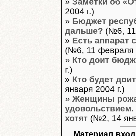
»
Заметки об «О
2004 г.)
»
Бюджет респуб
дальше?
(№6, 11
»
Есть аппарат 
(№6, 11 февраля 2
»
Кто доит бюдж
г.)
»
Кто будет дои
января 2004 г.)
»
Женщины рожа
удовольствием. 
хотят
(№2, 14 янв
Материал вход