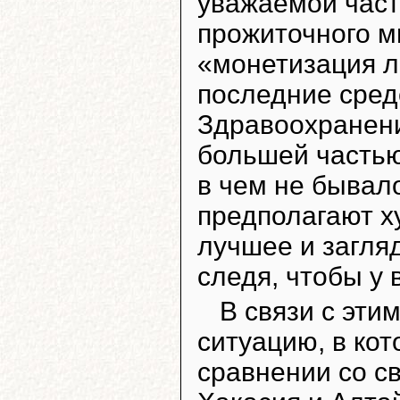
уважаемой част
прожиточного м
«монетизация л
последние сред
Здравоохранени
большей частью
в чем не бывало
предполагают х
лучшее и загляд
следя, чтобы у 
В связи с эт
ситуацию, в кот
сравнении со с