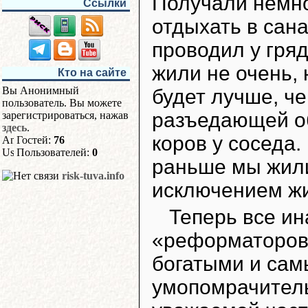
Получали немног
Ссылки
отдыхать в сана
проводил у гряд
жили не очень, 
Кто на сайте
Вы Анонимный
будет лучше, че
пользователь. Вы можете
разъедающей об
зарегистрироваться, нажав
здесь
.
коров у соседа.
Гостей:
76
Пользователей:
0
раньше мы жили
risk-tuva.info
исключением ж
Теперь все ин
«реформаторов
богатыми и сам
умопомрачител