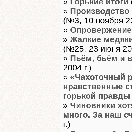
»
Горькие итоги
»
Производство 
(№3, 10 ноября 20
»
Опровержение.
»
Жалкие медяк
(№25, 23 июня 200
»
Пьём, бьём и
2004 г.)
»
«Чахоточный 
нравственные с
горькой правды
»
Чиновники хот
много. За наш с
г.)