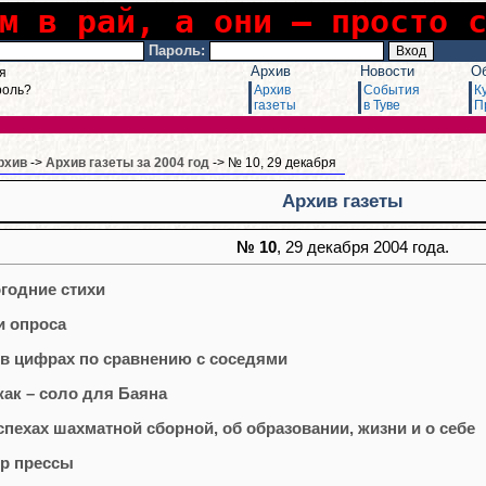
м в рай, а они – просто 
Пароль:
Архив
Новости
О
я
роль?
Архив
События
К
газеты
в Туве
П
рхив
->
Архив газеты за 2004 год
-> № 10, 29 декабря
Архив газеты
№ 10
, 29 декабря 2004 года.
годние стихи
и опроса
 в цифрах по сравнению с соседями
ак – соло для Баяна
спехах шахматной сборной, об образовании, жизни и о себе
р прессы