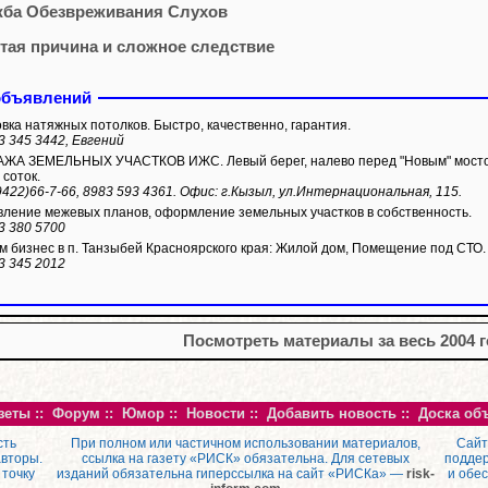
ба Обезвреживания Слухов
тая причина и сложное следствие
объявлений
вка натяжных потолков. Быстро, качественно, гарантия.
3 345 3442, Евгений
А ЗЕМЕЛЬНЫХ УЧАСТКОВ ИЖС. Левый берег, налево перед "Новым" мостом.
 соток.
9422)66-7-66, 8983 593 4361. Офис: г.Кызыл, ул.Интернациональная, 115.
ление межевых планов, оформление земельных участков в собственность.
3 380 5700
 бизнес в п. Танзыбей Красноярского края: Жилой дом, Помещение под СТО.
3 345 2012
Посмотреть материалы за весь 2004 
зеты
::
Форум
::
Юмор
::
Новости
::
Добавить новость
::
Доска об
сть
При полном или частичном использовании материалов,
Сайт
авторы.
ссылка на газету «РИСК» обязательна. Для сетевых
поддер
 точку
изданий обязательна гиперссылка на сайт «РИСКа» —
risk-
и обе