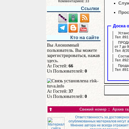
Комментариев: 33
Служ
Ссылки
Прос
Доска 
Устано
Тел. 891
Кто на сайте
ПРОДАЖ
Вы Анонимный
от 7 до 9
пользователь. Вы можете
Тел. 8(3
зарегистрироваться, нажав
Состав
Тел. 892
здесь
.
Гостей:
66
Продам
Тел. 891
Пользователей:
0
risk-
tuva.info
Гостей:
37
Пользователей:
0
Свежий номер
::
Архив га
Ответственность за достоверно
опубликованных материалов несут 
Мнение автора не всегда отражает