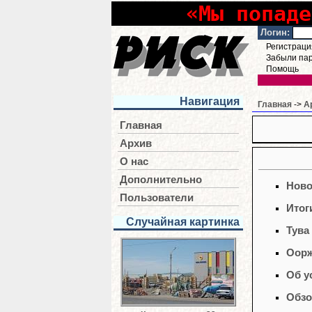
«Мы попаде
Логин:
Регистраци
Забыли па
Помощь
Навигация
Главная
->
А
Главная
Архив
О нас
Дополнительно
Ново
Пользователи
Итог
Случайная картинка
Тува
Оорж
Об у
Обзо