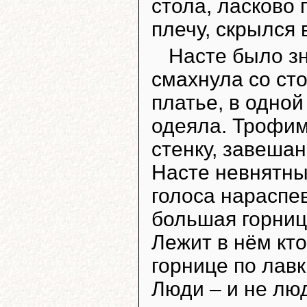
стола, ласково
плечу, скрылся 
Насте было з
смахнула со ст
платье, в одно
одеяла. Трофим
стенку, завеша
Насте невнятны
голоса нараспе
большая горница
Лежит в нём кто
горнице по лавк
Люди – и не люд