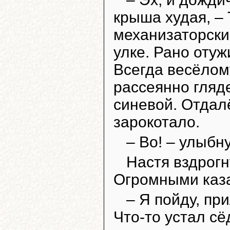
крыша худая, –
механизаторски
улке. Рано отуж
Всегда весёлом
рассеянно гляд
синевой. Отдал
зарокотало.
– Во! – улыбн
Настя вздрогн
Огромными каза
– Я пойду, пр
Что-то устал сё