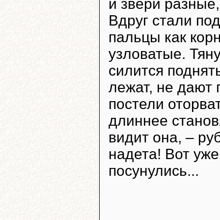
и звери разные,
Вдруг стали под
пальцы как кор
узловатые. Тяну
силится поднять
лежат, не дают
постели оторват
длиннее станов
видит она, – р
надета! Вот уже
посунулись...