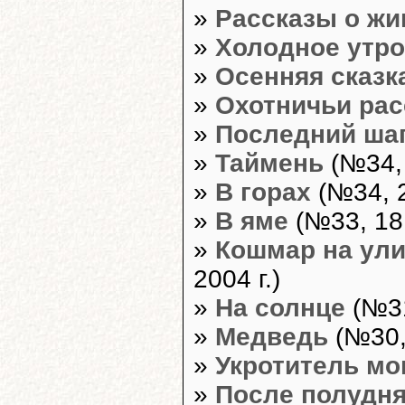
»
Рассказы о ж
»
Холодное утро
»
Осенняя сказк
»
Охотничьи ра
»
Последний ша
»
Таймень
(№34, 
»
В горах
(№34, 2
»
В яме
(№33, 18 
»
Кошмар на ули
2004 г.)
»
На солнце
(№31
»
Медведь
(№30, 
»
Укротитель мо
»
После полудн