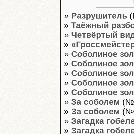
»
Разрушитель
(
»
Таёжный разб
»
Четвёртый вид
»
«Гроссмейсте
»
Соболиное зол
»
Соболиное зол
»
Соболиное зол
»
Соболиное зол
»
Соболиное зол
»
За соболем
(№4
»
За соболем
(№3
»
Загадка гобел
»
Загадка гобел