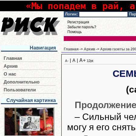
«Мы попадем в рай, а
Логин:
Пар
Регистрация
Забыли пароль?
Помощь
Навигация
Главная
->
Архив
->
Архив газеты за 20
Главная
A+
|
A
|
A-
12pt
Архив
СЕМ
О нас
Дополнительно
(
Пользователи
Случайная картинка
Продолжение.
– Сильный че
могу я его снять