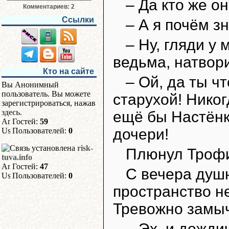
– Да кто же он
Комментариев: 2
Ссылки
– А я почём з
– Ну, гляди у 
ведьма, натвор
Кто на сайте
– Ой, да ты ч
Вы Анонимный
пользователь. Вы можете
старухой! Никог
зарегистрироваться, нажав
здесь
.
ещё бы Настёнк
Гостей:
59
дочери!
Пользователей:
0
risk-
Плюнул Трофи
tuva.info
Гостей:
47
С вечера душ
Пользователей:
0
пространство н
Тревожно замыч
– Эх, и дождич