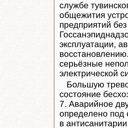
службе тувинско
общежития устро
предприятий без
Госсанэпиднадзо
эксплуатации, а
восстановлению
серьёзные непол
электрической с
Большую трево
состояние бесхо
7. Аварийное дв
определено под с
в антисанитарии,