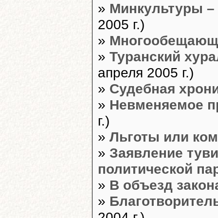
»
Минкультуры –
2005 г.)
»
Многообещающа
»
Туранский хура
апреля 2005 г.)
»
Судебная хрон
»
Невменяемое п
г.)
»
Льготы или ко
»
Заявление туви
политической п
»
В объезд закон
»
Благотворител
2004 г.)