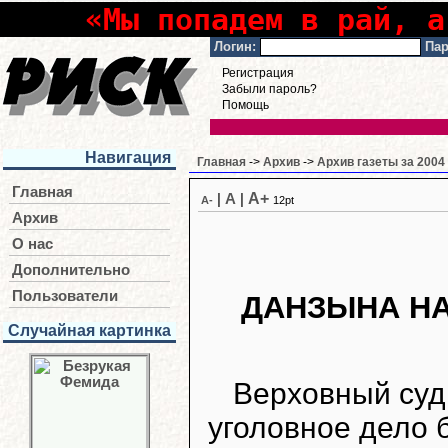
«Мы попадем в рай, а
Логин:
Пар
Регистрация
Забыли пароль?
Помощь
Навигация
Главная
->
Архив
->
Архив газеты за 2004
Главная
A+
|
A
|
A-
12pt
Архив
О нас
Дополнительно
Пользователи
ДАНЗЫНА Н
Случайная картинка
Верховный суд
уголовное дело 