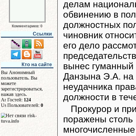
делам национал
обвинению в пол
должностных по
Комментариев: 0
чиновник относи
Ссылки
его дело рассмо
председательст
вынес гуманный 
Кто на сайте
Вы Анонимный
Данзына Э.А. на
пользователь. Вы
можете
неудачника прав
зарегистрироваться,
нажав
здесь
.
должности в тече
Гостей:
124
Пользователей:
0
Прокурор и пр
risk-
поражены столь 
tuva.info
многочисленные 