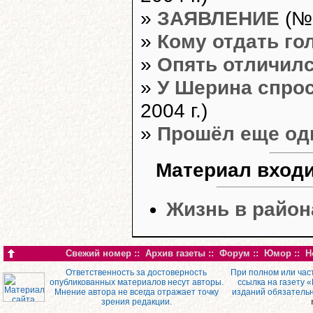
»
ЗАЯВЛЕНИЕ
(№3
»
Кому отдать го
»
Опять отличилс
»
У Шерина спрос
2004 г.)
»
Прошёл еще од
Материал входи
Жизнь в район
Свежий номер
::
Архив газеты
::
Форум
::
Юмор
::
Н
Ответственность за достоверность
При полном или час
опубликованных материалов несут авторы.
ссылка на газету 
Мнение автора не всегда отражает точку
изданий обязатель
зрения редакции.