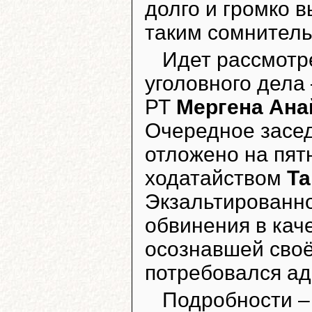
долго и громко 
таким сомнител
Идет рассмотр
уголовного дела
РТ
Мергена Ана
Очередное засед
отложено на пятн
ходатайством
Т
Экзальтированн
обвинения в каче
осознавшей сво
потребовался адв
Подробности –