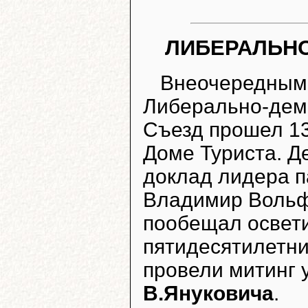
ЛИБЕРАЛЬН
Внеочередным 
Либерально-демо
Съезд прошел 13
Доме Туриста. Д
доклад лидера 
Владимир Вольф
пообещал освети
пятидесятилетни
провели митинг 
В.Януковича
.