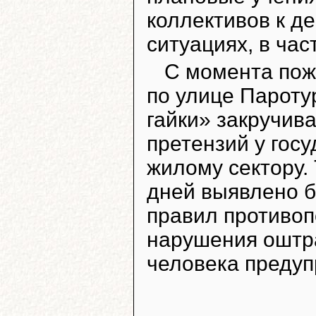
коллективов к д
ситуациях, в час
С момента пож
по улице Парот
гайки» закручив
претензий у гос
жилому сектору.
дней выявлено б
правил противоп
нарушения оштр
человека преду