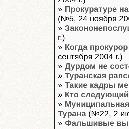
»
Прокуратуре н
(№5, 24 ноября 200
»
Закононепослу
г.)
»
Когда прокурор 
сентября 2004 г.)
»
Дурдом не сос
»
Туранская рапс
»
Такие кадры м
»
Кто следующий
»
Муниципальная
Турана
(№22, 2 ию
»
Фальшивые выб