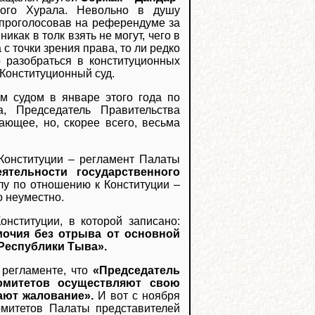
кого Хурала. Невольно в душу
 проголосовав на референдуме за
икак в толк взять не могут, чего в
с точки зрения права, то ли редко
 разобраться в конституционных
 Конституционный суд.
м судом в январе этого года по
, Председатель Правительства
ающее, но, скорее всего, весьма
 Конституции – регламент Палаты
ятельности государственного
у по отношению к Конституции –
о неуместно.
онституции, в которой записано:
очия без отрыва от основной
 Республики Тыва».
 регламенте, что
«Председатель
комитетов осуществляют свою
ают жалование».
И вот с ноября
омитетов Палаты представителей