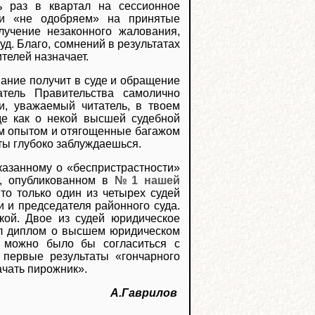
ь раз в квартал на сессионное
ли «не одобряем» на принятые
лучение незаконного жалования,
д. Благо, сомнений в результатах
ителей назначает.
ание получит в суде и обращение
тель Правительства самолично
и, уважаемый читатель, в твоем
де как о некой высшей судебной
ым опытом и отягощенные багажом
 ты глубоко заблуждаешься.
сказанному о «беспристрастности»
е, опубликованном в
№1 нашей
 то только один из четырех судей
и и председателя районного суда.
кой. Двое из судей юридическое
чил диплом о высшем юридическом
, можно было бы согласиться с
 первые результаты «гончарного
ачать пирожник».
А.Гаврилов