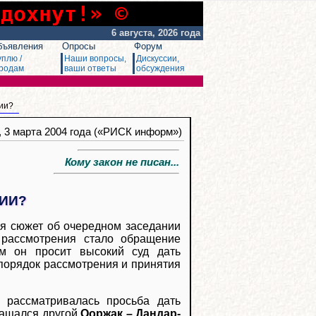
сдохнут!» ©
6 августа, 2026 года
бъявления
Опросы
Форум
уплю /
Наши вопросы,
Дискуссии,
родам
ваши ответы
обсуждения
ии?
, 3 марта 2004 года («РИСК информ»)
Кому закон не писан...
ИИ?
ся сюжет об очередном заседании
 рассмотрения стало обращение
ом он просит высокий суд дать
порядок рассмотрения и принятия
а рассматривалась просьба дать
бращался другой
Ооржак – Дандар-