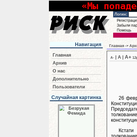
«Мы попаде
Логин:
Регистраци
Забыли па
Помощь
Навигация
Главная
->
Арх
Главная
A+
|
A
|
A-
12
Архив
О нас
Дополнительно
Пользователи
Случайная картинка
26 февр
Конституц
Председат
толкование
конституци
Кстати
толкование