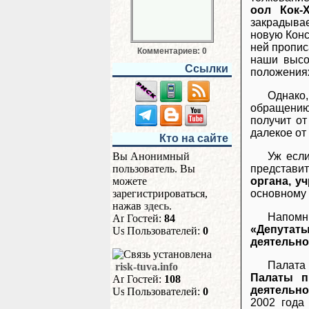
оол Кок-
закрадывае
новую Конс
ней пропис
Комментариев: 0
наши высо
Ссылки
положениях
Однако
обращению
получит от
далекое от
Кто на сайте
Уж если
Вы Анонимный
представи
пользователь. Вы
органа, у
можете
основному 
зарегистрироваться,
нажав
здесь
.
Напомни
Гостей:
84
«Депутат
Пользователей:
0
деятельно
Палата 
risk-tuva.info
Палаты п
Гостей:
108
деятельно
Пользователей:
0
2002 года