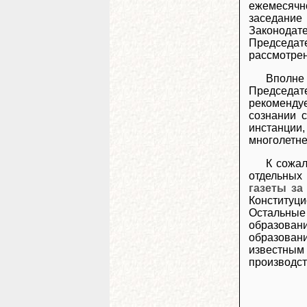
ежемесячн
заседание
Законодат
Председате
рассмотрен
Вполне 
Председат
рекоменду
сознании 
инстанции,
многолетне
К сожал
отдельных
газеты за
Конституци
Остальные
образовани
образован
известным
производст