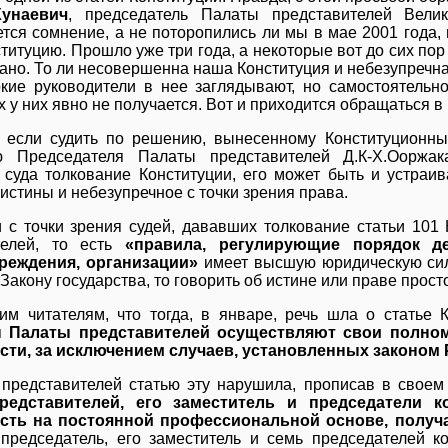
Хунаевич
, председатель Палаты представителей Вели
тся сомнение, а не поторопились ли мы в мае 2001 года,
титуцию. Прошло уже три года, а некоторые вот до сих пор н
ано. То ли несовершенна наша Конституция и небезупречна 
кие руководители в нее заглядывают, но самостоятельно
 у них явно не получается. Вот и приходится обращаться в
, если судить по решению, вынесенному Конституционны
 Председателя Палаты представителей Д.К-Х.Ооржака
 суда толкование Конституции, его может быть и устраив
 истины и небезупречное с точки зрения права.
 с точки зрения судей, дававших толкование статьи 101
телей, то есть
«правила, регулирующие порядок де
чреждения, организации»
имеет высшую юридическую сил
Закону государства, то говорить об истине или праве прост
м читателям, что тогда, в январе, речь шла о статье К
ы Палаты представителей осуществляют свои полном
сти, за исключением случаев, установленных законом
представителей статью эту нарушила, прописав в своем
редставителей, его заместитель и председатели 
сть на постоянной профессиональной основе, получ
 председатель, его заместитель и семь председателей к