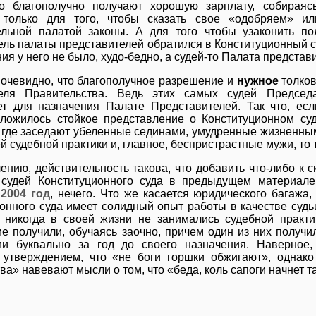
о благополучно получают хорошую зарплату, собираяс
 только для того, чтобы сказать свое «одобряем» и
ельной палатой законы. А для того чтобы узаконить по
ль палаты представителей обратился в Конституционный су
ия у него не было, худо-бедно, а судей-то Палата представ
очевидно, что благополучное разрешение и
нужное
толков
еля Правительства. Ведь этих самых судей Председа
ет для назначения Палате Представителей. Так что, есл
сложилось стойкое представление о Конституционном су
 где заседают убеленные сединами, умудренные жизненн
й судебной практики и, главное, беспристрастные мужи, то
ению, действительность такова, что добавить что-либо к 
 судей Конституционного суда в предыдущем материал
 2004 год
, нечего. Что же касается юридического багажа,
онного суда имеет солидный опыт работы в качестве судь
 никогда в своей жизни не занимались судебной практи
е получили, обучаясь заочно, причем один из них полу
ии буквально за год до своего назначения. Наверное
 утверждением, что «не боги горшки обжигают», однако
ва» навевают мысли о том, что «беда, коль сапоги начнет т