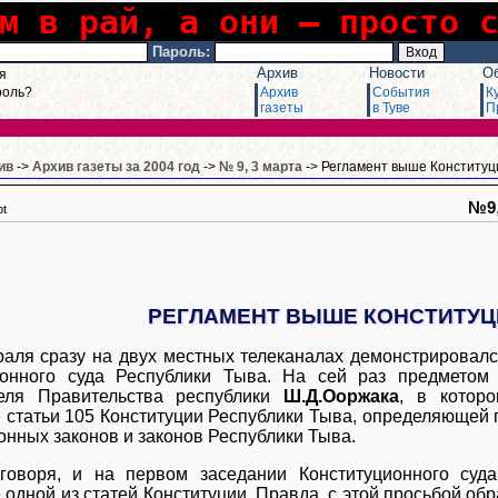
м в рай, а они – просто 
Пароль:
Архив
Новости
О
я
роль?
Архив
События
К
газеты
в Туве
П
ив
->
Архив газеты за 2004 год
->
№ 9, 3 марта
-> Регламент выше Конституц
№9
pt
РЕГЛАМЕНТ ВЫШЕ КОНСТИТУЦ
аля сразу на двух местных телеканалах демонстрировал
ионного суда Республики Тыва. На сей раз предметом
еля Правительства республики
Ш.Д.Ооржака
, в котор
 статьи 105 Конституции Республики Тыва, определяющей 
онных законов и законов Республики Тыва.
 говоря, и на первом заседании Конституционного суд
 одной из статей Конституции. Правда, с этой просьбой о