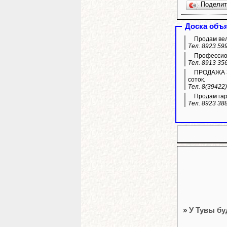
Подели
Доска объ
Продам вел
Тел. 8923 59
Профессион
Тел. 8913 35
ПРОДАЖА ЗЕ
соток.
Тел. 8(39422
Продам гара
Тел. 8923 38
»
У Тувы бу