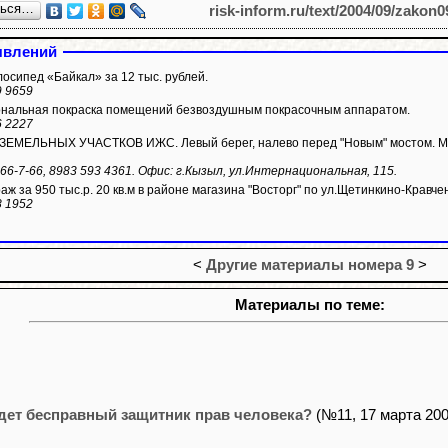
ться…
risk-inform.ru/text/2004/09/zakon0
явлений
осипед «Байкал» за 12 тыс. рублей.
9 9659
альная покраска помещений безвоздушным покрасочным аппаратом.
6 2227
МЕЛЬНЫХ УЧАСТКОВ ИЖС. Левый берег, налево перед "Новым" мостом. Мкр.
)66-7-66, 8983 593 4361. Офис: г.Кызыл, ул.Интернациональная, 115.
ж за 950 тыс.р. 20 кв.м в районе магазина "Восторг" по ул.Щетинкино-Кравчен
8 1952
<
Другие материалы номера 9
>
Материалы по теме:
дет бесправный защитник прав человека?
(№11, 17 марта 2004