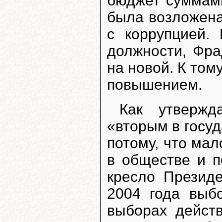
бюджет суммам
была возложена
с коррупцией.
должности, Фра
на новой. К то
повышением.
Как утвержд
«вторым в госуд
потому, что мал
в обществе и п
кресло Презид
2004 года выб
выборах дейст