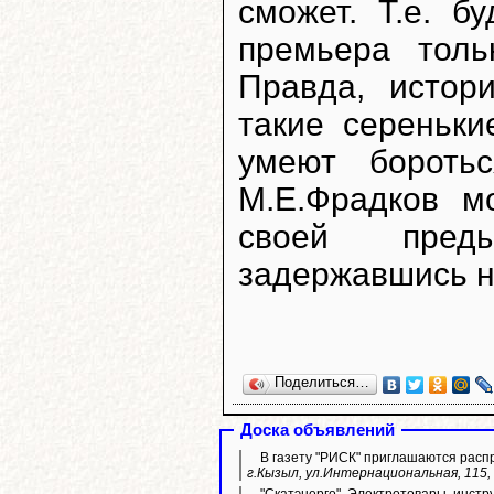
сможет. Т.е. бу
премьера тол
Правда, истори
такие сереньки
умеют бороть
М.Е.Фрадков м
своей пред
задержавшись н
Поделиться…
Доска объявлений
В газету "РИСК" приглашаются расп
г.Кызыл, ул.Интернациональная, 115, 