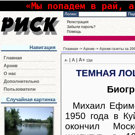
«Мы попадем в рай, а
Логин:
Пар
Регистрация
Забыли пароль?
Помощь
Навигация
Главная
->
Архив
->
Архив газеты за 20
Главная
A+
|
A
|
A-
12pt
Архив
ТЕМНАЯ ЛО
О нас
Дополнительно
Биогр
Пользователи
Случайная картинка
Михаил Ефимо
1950 года в Ку
окончил Моск