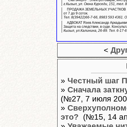
"Скатэнерго". Электротовары, инстр
г.Кызыл, ул. Оюна Курседи, 151, тел. 
ПРОДАЖА ЗЕМЕЛЬНЫХ УЧАСТКОВ ИЖС. 
от 7 до 9 соток.
Тел. 8(39422)66-7-66, 8983 593 4361.
АДВОКАТ Язев Александр Аркадьевич
Защита на следствии, в суде. Консульт
Кызыл, ул.Калинина, 26-89. Тел. 6-17-
<
Дру
»
Честный шаг 
»
Сначала заткну
(№27, 7 июля 2004
»
Сверхуполном
это?
(№15, 14 ап
»
Уважаемые чи