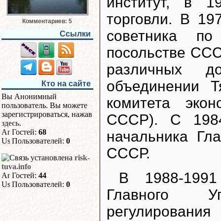
институт, в 
торговли. В 19
Комментариев: 5
советника по
Ссылки
посольстве ССС
различных до
объединении Т
Кто на сайте
Вы Анонимный
комитета эко
пользователь. Вы можете
зарегистрироваться, нажав
СССР). С 198
здесь
.
Гостей:
68
начальника Гл
Пользователей:
0
СССР.
risk-
tuva.info
В 1988-1991
Гостей:
44
Пользователей:
0
Главного У
регулирования