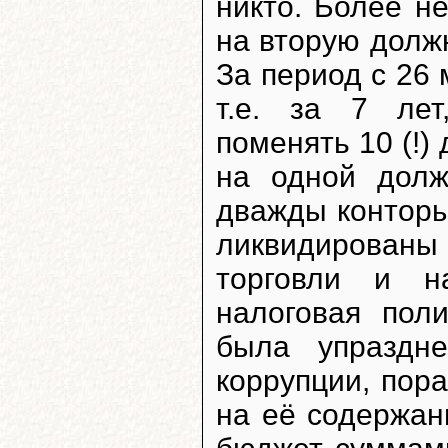
никто. Более н
на вторую долж
За период с 26 
т.е. за 7 ле
поменять 10 (!)
на одной долж
дважды конторы
ликвидированы 
торговли и н
налоговая пол
была упраздне
коррупции, пор
на её содержан