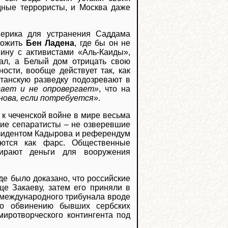
одные террористы, и Москва даже
мерика для устранения Саддама
тожить
Бен Ладена
, где бы он не
ину с активистами «Аль-Каиды»,
ал, а Белый дом отрицать свою
ности, вообще действует так, как
итанскую разведку подозревают в
ает и не опровергает»
, что на
снова, если потребуется»
.
 к чеченской войне в мире весьма
кие сепаратисты – не озверевшие
езидентом Кадырова и референдум
аются как фарс. Общественные
бирают деньги для вооружения
де было доказано, что российские
ще Закаеву, затем его приняли в
 международного трибунала вроде
 по обвинению бывших сербских
миротворческого контингента под