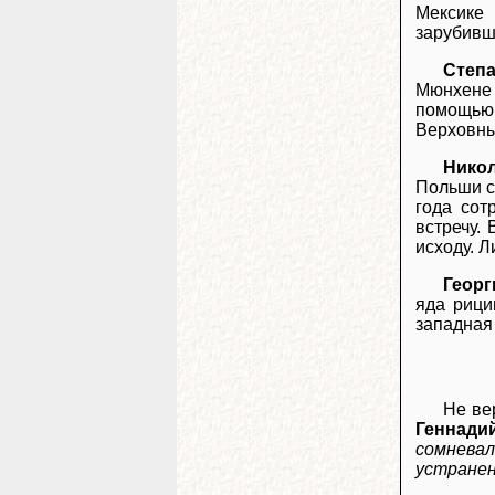
Мексике
зарубивш
Степа
Мюнхене 
помощью 
Верховны
Нико
Польши с
года сот
встречу.
исходу. 
Георг
яда рици
западная
Не ве
Геннади
сомневал
устранен