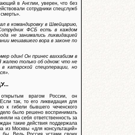
ающий в Англии, уверен, что без
действовали сотрудники спецслужб
 смерть».
ал в командировку в Швейцарию,
 Сотрудник ФСБ есть в каждом
года не занимались ликвидацией
ании мешавшего вора в законе по
мер один! Он принес ваххабизм в
Я жалею только об одном: что не
 в катарской спецоперации, но
ься»
.
...
открытым врагом России, он
Если так, то его ликвидация для
но к гибели бывшего чеченского
о дело было решено воспринимать
иняли на себя ответственность за
аждан такие действия поддержала
ла из Москвы «для консультаций»
 бы. Ведь Россия устами своих