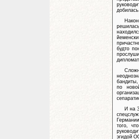
руководи
добилась
Након
решилась
находилс
йеменски
причастн
будто по
прослуш
дипломат
Сложн
неоднозн
бандиты,
по ново
организ
сепарати
И на 
спецслуж
Германии
того, ч
руководи
эгидой О