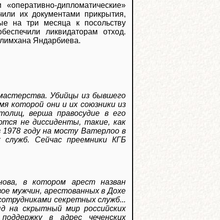
 «оперативно-дипломатические»
чили их документами прикрытия,
ые на три месяца к посольству
обеспечили ликвидаторам отход.
елимхана Яндарбиева.
мастерства. Убийцы из бывшего
емя которой они и их союзники из
толиц, верша правосудие в его
тся не диссиденты, такие, как
 1978 году на мосту Ватерлоо в
х служб. Сейчас преемники КГБ
нова, в котором арест назван
вое мужчин, арестованных в Дохе
сотрудниками секретных служб...
д на скрытный мир российских
поддержку в адрес чеченских