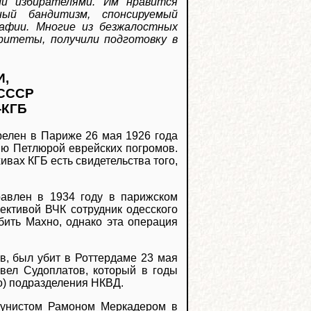
ми избирателями. Им нравится
ный бандитизм, спонсируемый
мафии. Многие из безжалостных
ритеты, получили подготовку в
,
 СССР
-КГБ
релен в Париже 26 мая 1926 года
ию Петлюрой еврейских погромов.
ивах КГБ есть свидетельства того,
равлен в 1934 году в парижском
рективой ВЧК сотрудник одесского
ить Махно, однако эта операция
в, был убит в Роттердаме 23 мая
авел Судоплатов, который в годы
о) подразделения НКВД.
унистом Рамоном Меркадером в