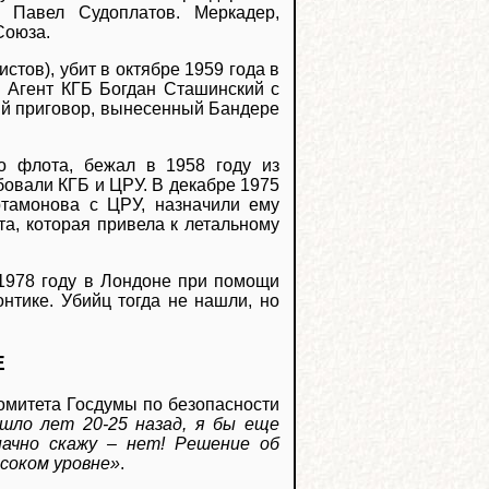
о Павел Судоплатов. Меркадер,
Союза.
стов), убит в октябре 1959 года в
. Агент КГБ Богдан Сташинский с
ый приговор, вынесенный Бандере
го флота, бежал в 1958 году из
бовали КГБ и ЦРУ. В декабре 1975
ртамонова с ЦРУ, назначили ему
та, которая привела к летальному
 1978 году в Лондоне при помощи
онтике. Убийц тогда не нашли, но
Е
комитета Госдумы по безопасности
шло лет 20-25 назад, я бы еще
значно скажу – нет! Решение об
соком уровне»
.