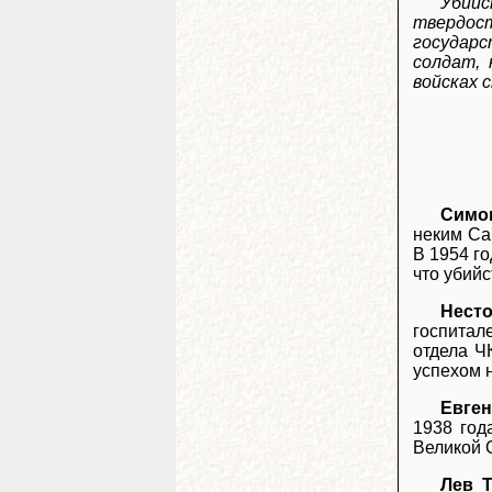
Убийс
твердос
государ
солдат,
войсках 
Симо
неким Са
В 1954 го
что убий
Нест
госпитал
отдела Ч
успехом 
Евге
1938 год
Великой 
Лев 