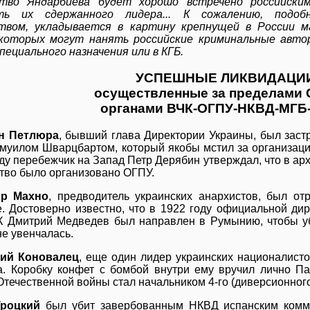
тво Яндарбиева будет хорошо встречено российски
ть их сдержанного лидера... К сожалению, подоб
ством, укладывается в картину крепнущей в России 
 которых могут нанять российские криминальные авто
специального назначения или в КГБ.
УСПЕШНЫЕ ЛИКВИДАЦИИ
осуществленные за пределами
органами ВЧК-ОГПУ-НКВД-МГБ
н Петлюра
, бывший глава Директории Украины, был заст
муилом Шварцбартом, который якобы мстил за организац
ду перебежчик на Запад Петр Дерябин утверждал, что в арх
ство было организовано ОГПУ.
ор Махно
, предводитель украинских анархистов, был от
е. Достоверно известно, что в 1922 году официальной ди
К Дмитрий Медведев был направлен в Румынию, чтобы уб
не увенчалась.
ний Коновалец
, еще один лидер украинских националисто
а. Коробку конфет с бомбой внутри ему вручил лично П
Отечественной войны стал начальником 4-го (диверсионног
Троцкий
был убит завербованным НКВД испанским комм