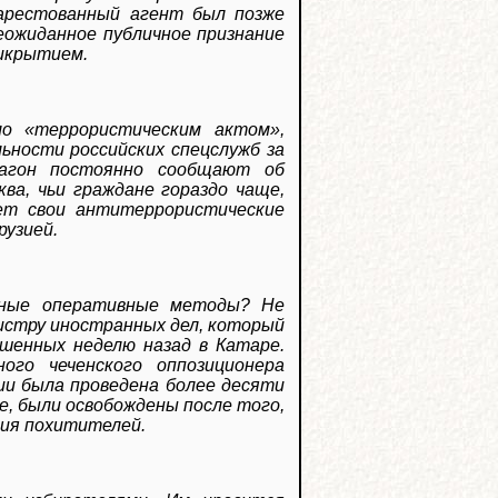
 арестованный агент был позже
еожиданное публичное признание
рикрытием.
о «террористическим актом»,
ьности российских спецслужб за
тагон постоянно сообщают об
ва, чьи граждане гораздо чаще,
ет свои антитеррористические
рузией.
енные оперативные методы? Не
нистру иностранных дел, который
ошенных неделю назад в Катаре.
ого чеченского оппозиционера
ции была проведена более десяти
е, были освобождены после того,
ния похитителей.