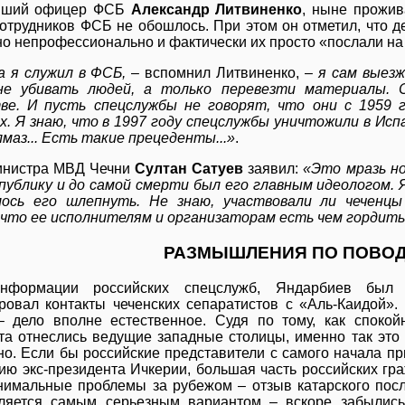
вший офицер ФСБ
Александр Литвиненко
, ныне прожив
сотрудников ФСБ не обошлось. При этом он отметил, что 
но непрофессионально и фактически их просто «послали на
а я служил в ФСБ,
– вспомнил Литвиненко, –
я сам выезж
 не убивать людей, а только перевезти материалы.
ве. И пусть спецслужбы не говорят, что они с 1959 
х. Я знаю, что в 1997 году спецслужбы уничтожили в Исп
лмаз... Есть такие прецеденты...»
.
нистра МВД Чечни
Султан Сатуев
заявил:
«Это мразь но
публику и до самой смерти был его главным идеологом. 
лось его шлепнуть. Не знаю, участвовали ли чеченцы
 что ее исполнителям и организаторам есть чем гордит
РАЗМЫШЛЕНИЯ ПО ПОВОДУ
нформации российских спецслужб, Яндарбиев был 
ровал контакты чеченских сепаратистов с «Аль-Каидой». 
 дело вполне естественное. Судя по тому, как спокой
та отнеслись ведущие западные столицы, именно так эт
но. Если бы российские представители с самого начала пр
ию экс-президента Ичкерии, большая часть российских гр
нимальные проблемы за рубежом – отзыв катарского пос
ляется самым серьезным вариантом – вскоре забылись