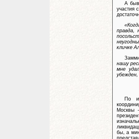
А бы
участия 
достаточ
«Когд
правда,
посольст
неугодны
кличке А
Замми
нашу рес
мне уда
убежден,
По и
координи
Москвы –
президен
изначаль
ликвидац
бы, а ми
представ