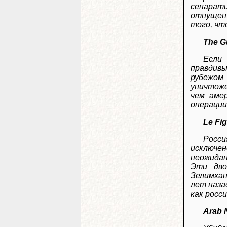
сепарати
отпущен,
того, чт
The G
Если
правдивы
рубежом
уничтоже
чем аме
операции
Le Fi
Росси
исключен
неожидан
Эти дво
Зелимхан
лет наза
как росс
Arab 