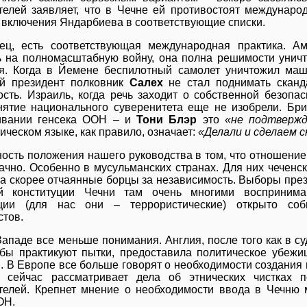
телей заявляет, что в Чечне ей противостоят междунар
 включения Яндарбиева в соответствующие списки.
ец, есть соответствующая международная практика. А
 на полномасштабную войну, она полна решимости унич
я. Когда в Йемене беспилотный самолет уничтожил маш
й президент полковник
Салех
не стал поднимать сканд
ость. Израиль, когда речь заходит о собственной безопас
нятие национального суверенитета еще не изобрели. Бр
ивании генсека ООН – и
Тони Блэр
это
«не подтвержд
ическом языке, как правило, означает:
«Делали и сделаем 
ость положения нашего руководства в том, что отношение
ачно. Особенно в мусульманских странах. Для них чеченс
 а скорее отчаянные борцы за независимость. Выборы пр
й конституции Чечни там очень многими восприним
ации (для нас они – террористические) открыто со
стов.
Западе все меньше понимания. Англия, после того как в су
бы практикуют пытки, предоставила политическое убежи
. В Европе все больше говорят о необходимости создания
то сейчас рассматривает дела об этнических чистках
телей. Крепнет мнение о необходимости ввода в Чечню 
ОН.