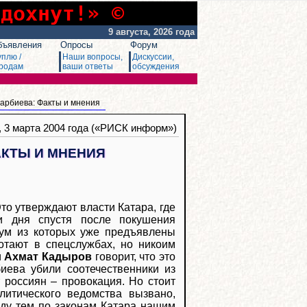
сдохнут!» ©
9 августа, 2026 года
бъявления
Опросы
Форум
уплю /
Наши вопросы,
Дискуссии,
родам
ваши ответы
обсуждения
арбиева: Факты и мнения
, 3 марта 2004 года («РИСК информ»)
АКТЫ И МНЕНИЯ
то утверждают власти Катара, где
и дня спустя после покушения
вум из которых уже предъявлены
отают в спецслужбах, но никоим
и
Ахмат Кадыров
говорит, что это
иева убили соотечественники из
т россиян – провокация. Но стоит
литического ведомства вызвано,
ду тем по законам Катара нашим