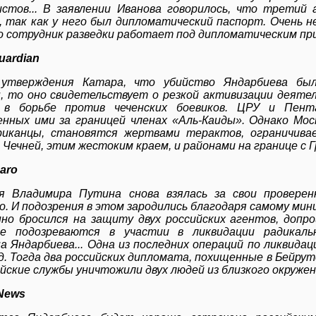
стов... В заявлении Иванова говорилось, что третий
 так как у него был дипломатический паспорт. Очень н
о сотрудник разведки работает под дипломатическим п
uardian
 утверждения Катара, что убийство Яндарбиева был
, то оно свидетельствует о резкой активизации деятел
 в борьбе против чеченских боевиков. ЦРУ и Пен
нных ими за границей членах «Аль-Каиды». Однако Моск
риканцы, становятся жертвами терактов, ограничива
 Чечней, этим жестоким краем, и районами на границе с Г
garo
я Владимира Путина снова взялась за свои провер
о. И подозрения в этом зародились благодаря самому ми
но бросился на защиту двух российских агентов, допр
е подозреваются в участии в ликвидации радикальн
а Яндарбиева... Одна из последних операций по ликвида
д. Тогда два российских дипломата, похищенные в Бейрут
ийские службы уничтожили двух людей из близкого окруже
News