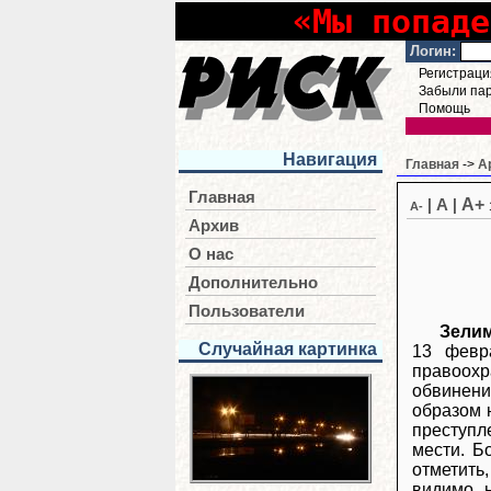
«Мы попаде
Логин:
Регистраци
Забыли па
Помощь
Навигация
Главная
->
А
Главная
A+
|
A
|
A-
Архив
О нас
Дополнительно
Пользователи
Зели
Случайная картинка
13 февр
правоохр
обвинени
образом 
преступл
мести. Б
отметить
видимо, 