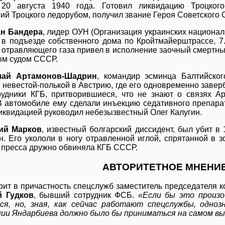
 20 августа 1940 года. Готовил ликвидацию Троцког
ий Троцкого ледорубом, получил звание Героя Советского 
н Бандера
, лидер ОУН (Организация украинских национали
в подъезде собственного дома по Кройтмайерштрассе, 7
отравляющего газа привел в исполнение заочный смертн
м судом СССР.
лай Артамонов-Шадрин
, командир эсминца Балтийско
 невестой-полькой в Австрию, где его одновременно завер
рудники КГБ, притворившиеся, что не знают о связях А
 В автомобиле ему сделали инъекцию седативного препара
Ликвидацией руководил небезызвестный Олег Калугин.
ий Марков
, известный болгарский диссидент, был убит в
н. Его укололи в ногу отравленной иглой, спрятанной в з
 пресса дружно обвиняла КГБ СССР.
АВТОРИТЕТНОЕ МНЕНИ
рит в причастность спецслужб заместитель председателя 
й Гудков
, бывший сотрудник ФСБ.
«Если бы это произо
ся, но, зная, как сейчас работают спецслужбы, одно
ии Яндарбиева должно было бы приниматься на самом вы