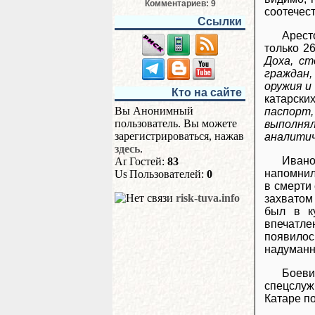
Комментариев: 9
соотечест
Ссылки
Арест
только 2
Доха, с
граждан,
оружия и
Кто на сайте
катарски
Вы Анонимный
паспорт,
пользователь. Вы можете
выполня
зарегистрироваться, нажав
аналитич
здесь
.
Ивано
Гостей:
83
напомнил
Пользователей:
0
в смерти
risk-tuva.info
захватом
был в к
впечатлен
появилос
надуманн
Боеви
спецслужб
Катаре по