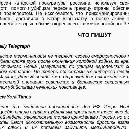
рсии катарской прокуратуры россияне, используя свои
сти, помогли убийцам пересечь границу страны, обеспе
 транспортом. Не исключается, что прикомандированн
бисты доставили в Катар взрывчатку, а после акции 
елями же взрыва были, скорее всего, земляки покойного З
ЧТО ПИШУТ
aily Telegraph
вские терминаторы не теряют своего смертоносного 
идели сложа руки после окончания холодной войны, во вр
сточного блока разгуливали по улицам европейских с
ом варианте. Но теперь объектами их интереса являю
Марков, убитый зонтиком с отравленным наконечником в
вместной операции советских и болгарских секретны
ся убийствами чеченских повстанцев.
ew York Times
ение и.о. министра иностранных дел РФ Игоря Ива
цией», стало первым публичным признанием того, что д
ой неделе, являются не только гражданами России, но и 
сты дают исключительную возможность бросить взгля
ых служб и их попытки задушить международную 