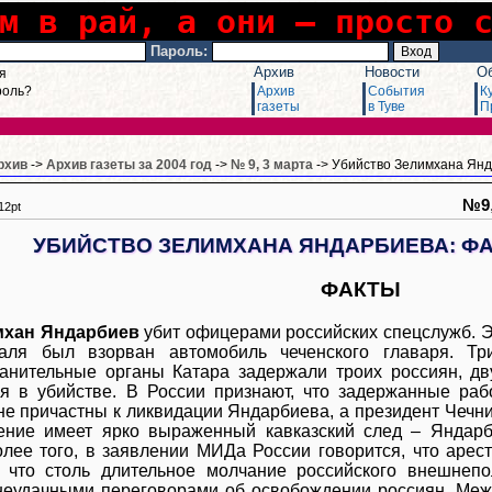
м в рай, а они – просто 
Пароль:
Архив
Новости
О
я
роль?
Архив
События
К
газеты
в Туве
П
рхив
->
Архив газеты за 2004 год
->
№ 9, 3 марта
-> Убийство Зелимхана Янд
№9
12pt
УБИЙСТВО ЗЕЛИМХАНА ЯНДАРБИЕВА: Ф
ФАКТЫ
мхан Яндарбиев
убит офицерами российских спецслужб. Э
аля был взорван автомобиль чеченского главаря. Тр
анительные органы Катара задержали троих россиян, д
я в убийстве. В России признают, что задержанные раб
не причастны к ликвидации Яндарбиева, а президент Чечн
ение имеет ярко выраженный кавказский след – Яндарб
олее того, в заявлении МИДа России говорится, что арес
, что столь длительное молчание российского внешнепо
неудачными переговорами об освобождении россиян. Меж