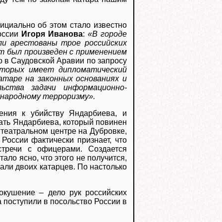
ициально об этом стало известно
России
Игоря Иванова
:
«В городе
ли арестованы трое российских
ст был произведен с применением
о в Саудовской Аравии по запросу
которых имеет дипломатический
атаре на законных основаниях и
льства задачи информационно-
ународному терроризму».
ения к убийству Яндарбиева, и
дать Яндарбиева, который повинен
 театральном центре на Дубровке,
России фактически признает, что
тречи с офицерами. Создается
ало ясно, что этого не получится,
али двоих катарцев. По настолько
.
окушение – дело рук российских
 поступили в посольство России в