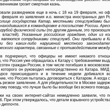
венникам грозит смертная казнь.
овали разведчиков еще в ночь с 18 на 19 февраля, но оф
6 февраля из заявления и.о. министра иностранных дел 
толице государства Катар, местными спецслужбами бы
 находившихся в командировке в посольстве России. Аре
 грубой физической силы
(по другим данным, это произошл
х властей)
. Указанные российские граждане, один из 
 являются сотрудниками спецслужб. Они пребывали в К
ли без каких-либо нарушений местного законодате
еского характера, связанные с противодействием межд
в подчеркнул, что офицеры не имеют никакого отнош
, что Россия уже обращалась к Катару с требованиями вы
 сотен граждан России, в том числе погибших в московском
 которого он руководил непосредственно из Катара. МИД 
урсе происшедшего и в течение недели добивался вс
ие, что Россия пыталась договориться с Катаром. А когда ст
ь резкое заявление. А для убедительности в Москве задерж
ому поводу, что лучше было бы вообще без всякого повода
ки на своих интернет-сайтах немедленно заявили, что п
. При этом утверждалось, что детали взрывного устройства
 диппочте.