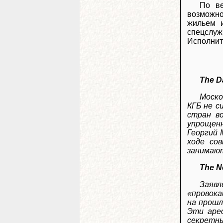
По ве
возможно
жильем и
спецслуж
Исполнит
The D
Моско
КГБ не с
стран во
упрощенн
Георгий 
ходе со
занимают
The N
Заявл
«провока
на прошл
Эти аре
секретн